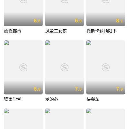
6.
5.
8.
5
9
1
妖怪都市
风尘三女侠
托斯卡纳艳阳下
6.
7.
7.
8
5
9
猛鬼学堂
龙的心
快餐车