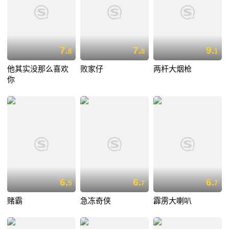
7.
7.
9.
8
8
1
他其实没那么喜欢
败家仔
两杆大烟枪
你
6.
6.
6.
5
7
7
赌霸
急冻奇侠
霹雳大喇叭