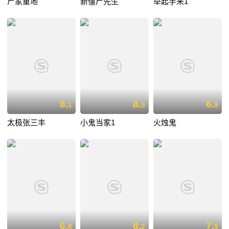
尸家重地
新僵尸先生
举起手来1
8.
8.
6.
1
5
9
太极张三丰
小鬼当家1
火烛鬼
6.
8.
7.
8
2
9