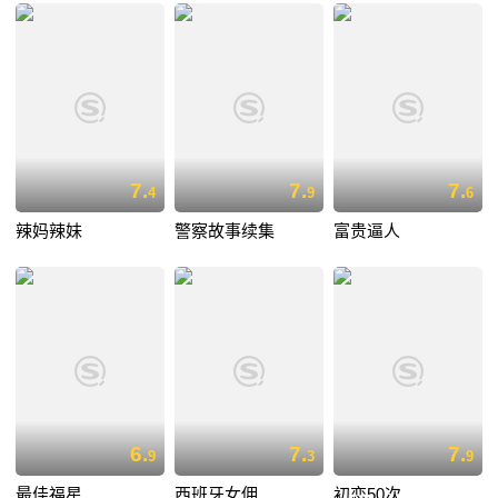
7.
7.
7.
4
9
6
辣妈辣妹
警察故事续集
富贵逼人
6.
7.
7.
9
3
9
最佳福星
西班牙女佣
初恋50次