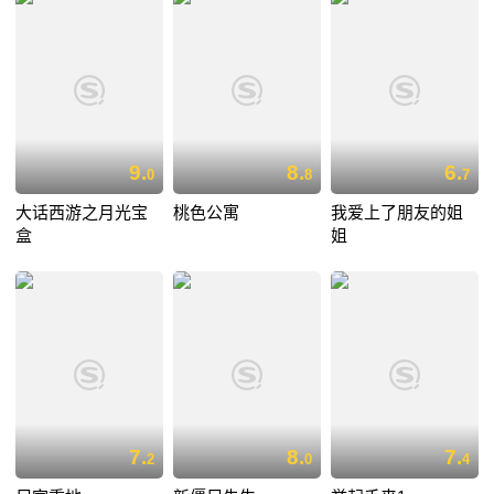
9.
8.
6.
0
8
7
大话西游之月光宝
桃色公寓
我爱上了朋友的姐
盒
姐
7.
8.
7.
2
0
4