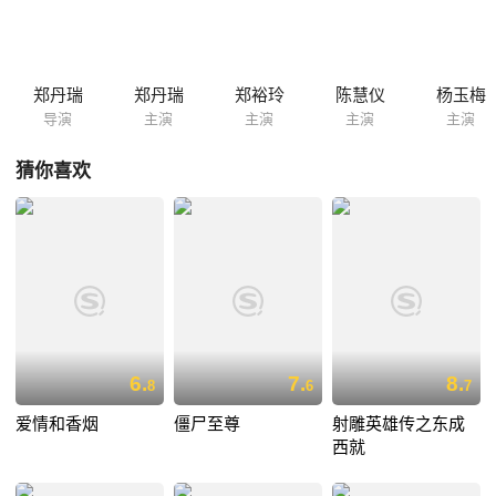
郑丹瑞
郑丹瑞
郑裕玲
陈慧仪
杨玉梅
导演
主演
主演
主演
主演
猜你喜欢
6.
7.
8.
8
6
7
爱情和香烟
僵尸至尊
射雕英雄传之东成
西就