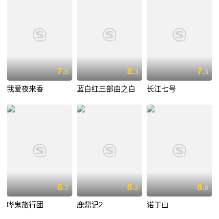
7.
8.
7.
5
3
3
我爱夜来香
蓝白红三部曲之白
长江七号
6.
8.
8.
7
2
0
哗鬼旅行团
鹿鼎记2
诺丁山