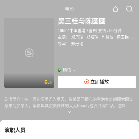
电影
吴三桂与陈圆圆
1992
/
中国香港
/
喜剧 爱情
/
96分钟
主演：
郑丹瑞
郑裕玲
陈慧仪
杨玉梅
陈
导演：
郑丹瑞
腾讯
6.
立即播放
5
剧情简介 :
在一個充滿陽光的夏天，性格富同情心的香港會計師陳太圓隻
身來到加拿大，準備與其貌美任性的太太Beauty會合共同生活，怎料
Beauty已移情別戀洋人警司，圓人財兩空，流落異鄉，唯有投靠已故小學
同學吳二牛之妹吳桂芳……
演职人员