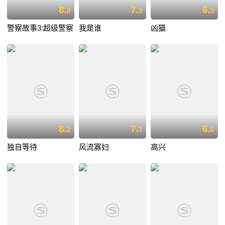
8.
7.
6.
0
9
5
警察故事3:超级警察
我是谁
凶猫
8.
7.
6.
2
7
6
独自等待
风流寡妇
高兴