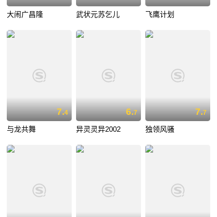
大闹广昌隆
武状元苏乞儿
飞鹰计划
7.
6.
7.
4
7
7
与龙共舞
异灵灵异2002
独领风骚