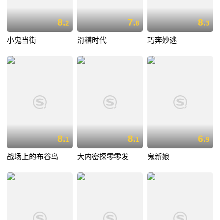
8.
7.
8.
2
8
3
小鬼当街
滑稽时代
巧奔妙逃
8.
8.
6.
1
1
9
战场上的布谷鸟
大内密探零零发
鬼新娘