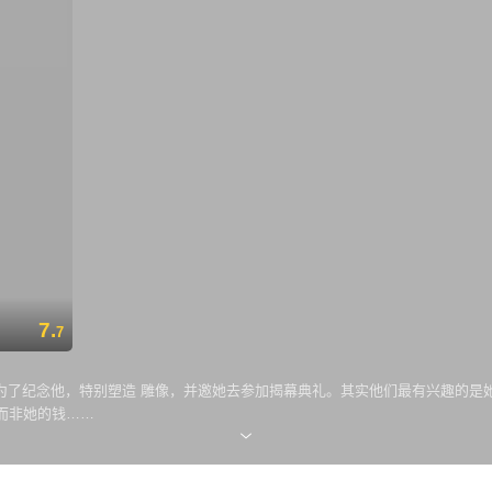
7.
7
为了纪念他，特别塑造 雕像，并邀她去参加揭幕典礼。其实他们最有兴趣的是
而非她的钱……