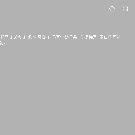
托马斯·戈梅斯
约翰·阿伯特
马塞尔·达里奥
金·多诺万
罗伯托·库特
塞尔