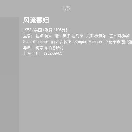
电影
风流寡妇
1952
/
美国
/
歌舞
/
105分钟
主演：
拉娜·特纳
费尔南多·拉马斯
尤娜·默克尔
理查德·海顿
SujataRubener
丽萨·费拉黛
ShepardMenken
路德维希·施托
导演：
柯蒂斯·伯恩哈特
上映时间：
1952-09-05