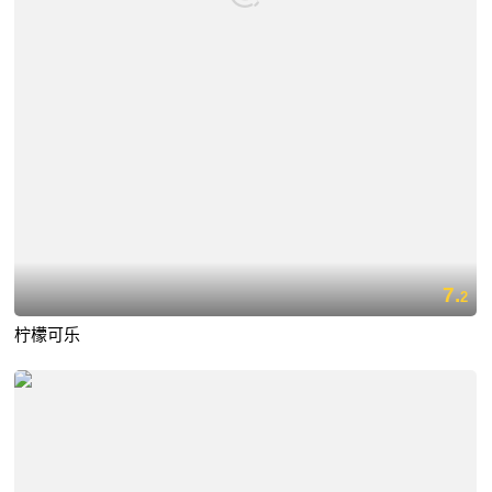
7.
2
柠檬可乐