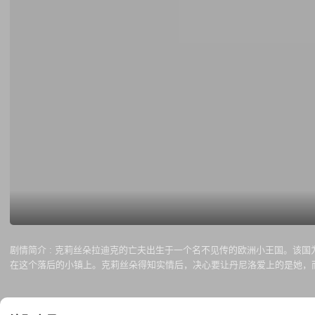
剧情简介 :
克莉丝朵拉迪克的亡夫出生于一个名不见传的欧洲小王国。该国
在这个落后的小镇上。克莉丝朵得知实情后，决心要让丹尼洛爱上的是她，