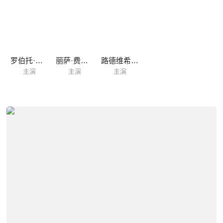
罗伯托·库特
丽萨·费拉黛
路德维希·施托塞尔
主演
主演
主演