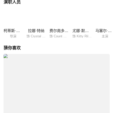
演职人员
柯蒂斯·伯恩哈特
拉娜·特纳
费尔南多·拉马斯
尤娜·默克尔
马塞尔·达里奥
导演
饰 Crystal Radek
饰 Count Danilo
饰 Kitty Riley
主演
猜你喜欢