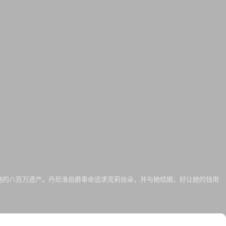
她的八百万遗产。丹尼洛伯爵奉命追求克莉丝朵，并与她结婚，好让她的钱用