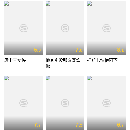
5.
7.
8.
9
8
1
风尘三女侠
他其实没那么喜欢
托斯卡纳艳阳下
你
7.
7.
6.
7
5
7