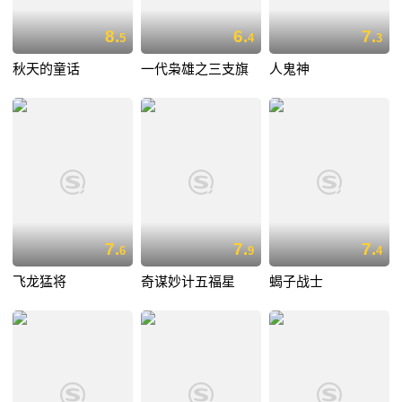
8.
6.
7.
5
4
3
秋天的童话
一代枭雄之三支旗
人鬼神
7.
7.
7.
6
9
4
飞龙猛将
奇谋妙计五福星
蝎子战士