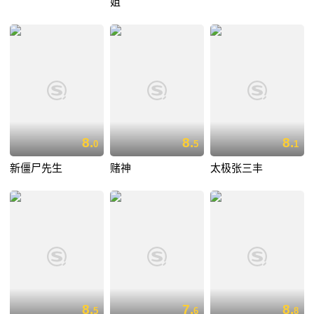
姐
8.
8.
8.
0
5
1
新僵尸先生
赌神
太极张三丰
8.
7.
8.
5
6
8