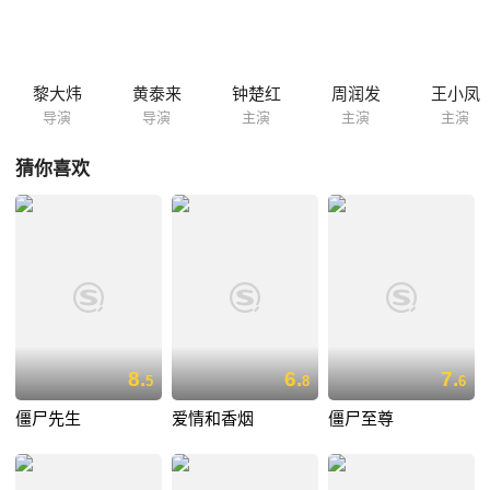
法捉鬼，但终于被小蝶的诚意打动，反而帮助小蝶延长在阳世逗留的时
间。阿美离开阿搏后生活并不如意，要求复合被阿搏拒绝后愤而自杀，化
作厉鬼寻仇……
黎大炜
黄泰来
钟楚红
周润发
王小凤
导演
导演
主演
主演
主演
猜你喜欢
8.
6.
7.
5
8
6
僵尸先生
爱情和香烟
僵尸至尊