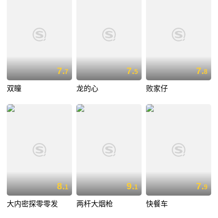
7.
7.
7.
7
5
8
双瞳
龙的心
败家仔
8.
9.
7.
1
1
9
大内密探零零发
两杆大烟枪
快餐车