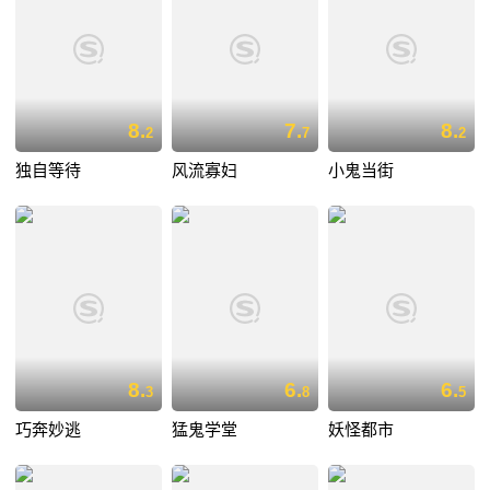
8.
7.
8.
2
7
2
独自等待
风流寡妇
小鬼当街
8.
6.
6.
3
8
5
巧奔妙逃
猛鬼学堂
妖怪都市