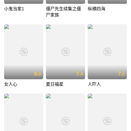
小鬼当家1
僵尸先生续集之僵
纵横四海
尸家族
6.
7.
7.
8
4
5
女人心
夏日福星
人吓人