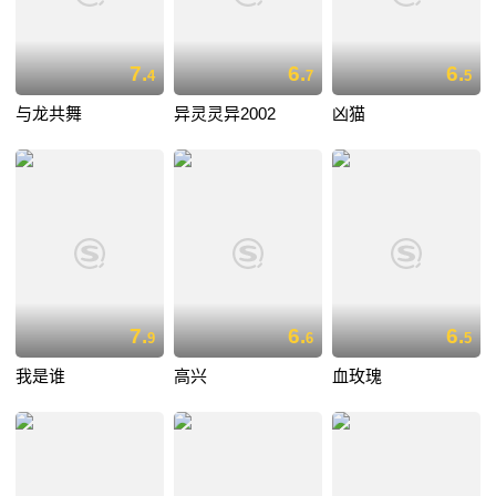
7.
6.
6.
4
7
5
与龙共舞
异灵灵异2002
凶猫
7.
6.
6.
9
6
5
我是谁
高兴
血玫瑰