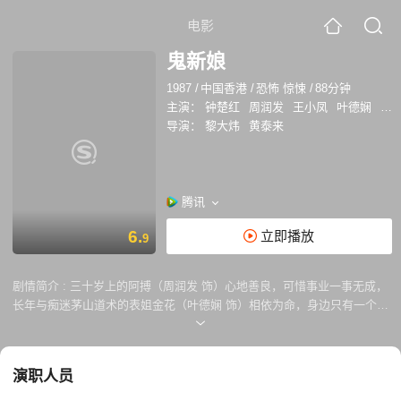
电影
鬼新娘
1987
/
中国香港
/
恐怖 惊悚
/
88分钟
主演：
钟楚红
周润发
王小凤
叶德娴
吴
导演：
黎大炜
黄泰来
腾讯
6.
立即播放
9
剧情简介 :
三十岁上的阿搏（周润发 饰）心地善良，可惜事业一事无成，
长年与痴迷茅山道术的表姐金花（叶德娴 饰）相依为命，身边只有一个聋
哑的昔日江湖兄弟“六尺三”跟随。某日，阿搏在一只古旧家具中发现女鬼
魏小蝶（钟楚红 饰）的求助信，遂奉献三年阳寿与小蝶结为鬼夫妻，以助
其脱离阴婚羁绊。魏小蝶回阳世报恩，却被阿搏误会为落难大陆妹并再次
演职人员
搭救。阿搏女友阿美（王小凤 饰）厌倦清苦生活频频出轨，终于弃阿搏而
去，小蝶现身安慰，填补了阿搏的情感缺失，看穿小蝶女鬼身份的金花施