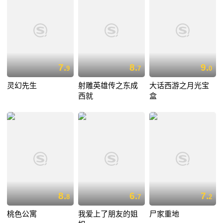
7.
8.
9.
9
7
0
灵幻先生
射雕英雄传之东成
大话西游之月光宝
西就
盒
8.
6.
7.
8
7
2
桃色公寓
我爱上了朋友的姐
尸家重地