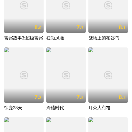
8.
7.
8.
0
7
1
警察故事3:超级警察
独领风骚
战场上的布谷鸟
7.
7.
8.
2
8
2
惊变28天
滑稽时代
耳朵大有福