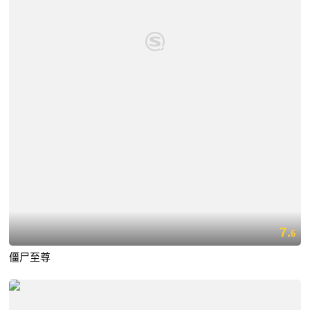
7.
6
僵尸至尊