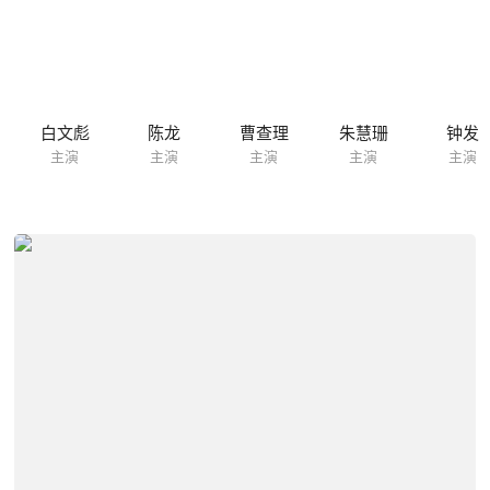
白文彪
陈龙
曹查理
朱慧珊
钟发
主演
主演
主演
主演
主演