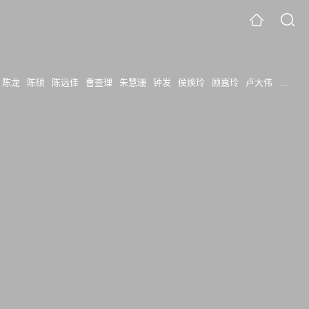
陈龙
陈硕
陈远佳
曹查理
朱慧珊
钟发
侯焕玲
顾嘉玲
卢大伟
宣彤