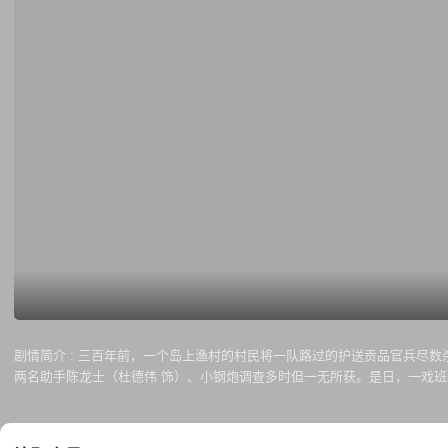
剧情简介 :
三百年前，一个岛上渔村的村民将一队路过的护送贡品官兵尽数
两名助手陈龙士（杜德伟 饰）、小钢炮调查多时但一无所获。是日，一戏
饰）、林老师（卢冠廷 饰）偶然得到从村民中泄露出来的藏宝图，三人试