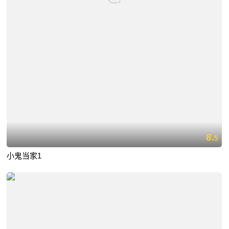
8.
5
小鬼当家1