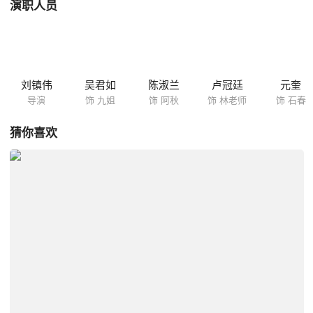
演职人员
刘镇伟
吴君如
陈淑兰
卢冠廷
元奎
导演
饰 九姐
饰 阿秋
饰 林老师
饰 石春
猜你喜欢