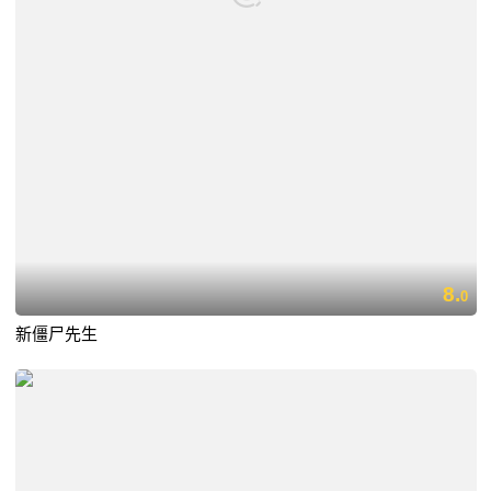
8.
0
新僵尸先生