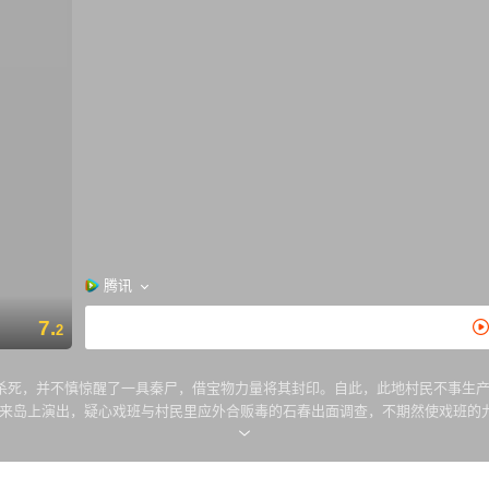
腾讯
7.
2
杀死，并不慎惊醒了一具秦尸，借宝物力量将其封印。自此，此地村民不事生产
班来岛上演出，疑心戏班与村民里应外合贩毒的石春出面调查，不期然使戏班的
图将村中宝藏据为己有，却惊动秦尸令其再出人间，复仇的冤魂在村中大开杀戒