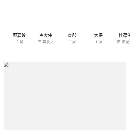
顾嘉玲
卢大伟
宣彤
太保
杜德
主演
饰 李景文
主演
主演
饰 陈龙