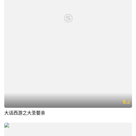
9.
2
大话西游之大圣娶亲