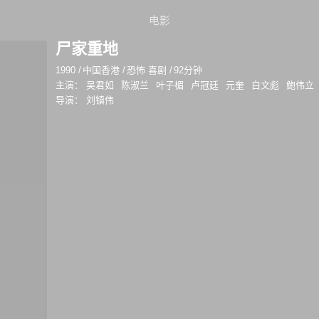
电影
尸家重地
1990
/
中国香港
/
恐怖 喜剧
/
92分钟
主演：
吴君如
陈淑兰
叶子楣
卢冠廷
元奎
白文彪
鲍伟立
导演：
刘镇伟