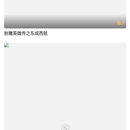
8.
7
射雕英雄传之东成西就