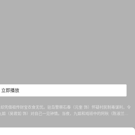
立即播放
却凭借祖传财宝衣食无忧。驻岛警察石春（元奎 饰）怀疑村民制毒谋利，令
九姐（吴君如 饰）对自己一见钟情。当夜，九姐和戏班中的阿秋（陈淑兰
，石春为斩妖除魔，犯险寻找古时宝物——钟馗宝剑。