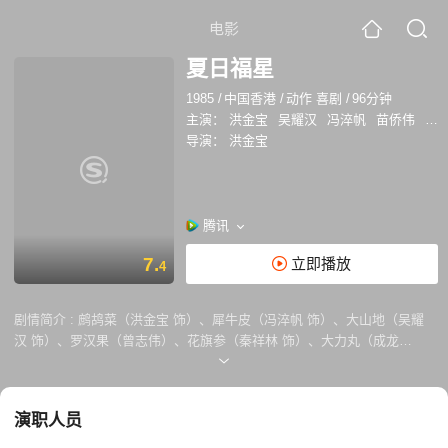
电影
夏日福星
1985
/
中国香港
/
动作 喜剧
/
96分钟
主演：
洪金宝
吴耀汉
冯淬帆
苗侨伟
曾
导演：
洪金宝
腾讯
7.
立即播放
4
剧情简介 :
鹧鸪菜（洪金宝 饰）、犀牛皮（冯淬帆 饰）、大山地（吴耀
汉 饰）、罗汉果（曾志伟）、花旗参（秦祥林 饰）、大力丸（成龙
饰）、巴巴拉（胡慧中 饰）和维奇（元彪 饰）等警察兄弟一起放大假出
外旅游，岂料他们刚刚到达目的地就被上司通知马上回港执行任务。 原
来，香港富商冯先生遭杀手杀害，他的女儿冯小姐（关之琳 饰）和冯先生
演职人员
的好友刘先生现在随时都有生命危险。于是，为了保护两人，大力丸和助
手贴身保护刘先生；而年轻漂亮的冯小姐则住到巴巴拉的家由犀牛皮等人