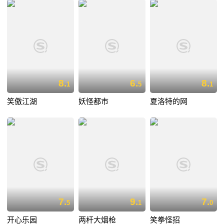
8.
6.
8.
1
5
1
笑傲江湖
妖怪都市
夏洛特的网
7.
9.
7.
5
1
0
开心乐园
两杆大烟枪
笑拳怪招