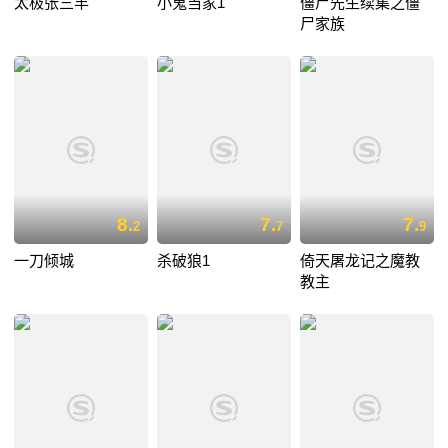
太极张三丰
小鬼当家1
僵尸先生续集之僵
尸家族
8.
7.
7.
2
7
9
一刀倾城
杀破狼1
倚天屠龙记之魔教
教主