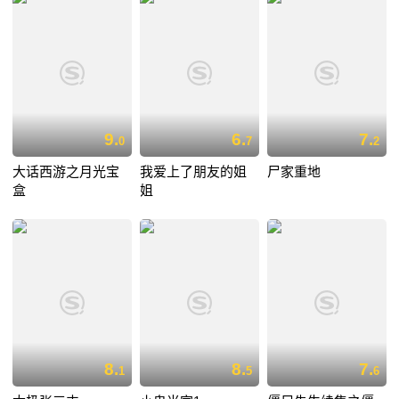
9.
6.
7.
0
7
2
大话西游之月光宝
我爱上了朋友的姐
尸家重地
盒
姐
8.
8.
7.
1
5
6