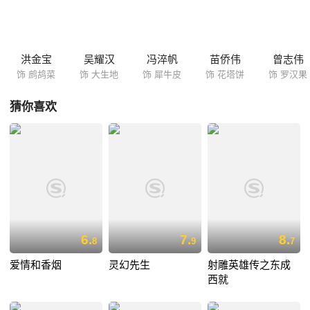
保护，众人都想和这位漂亮开放到冯小姐搭上关系；维奇和巴巴拉住入冯
家引诱杀手上钩。夏日里，一连串爆笑惊险的场面上演了！
洪金宝
吴耀汉
冯淬帆
苗侨伟
曾志伟
饰 鹧鸪菜
饰 大生地
饰 犀牛皮
饰 花塔饼
饰 罗汉果
猜你喜欢
6.
7.
8.
8
9
7
爱情和香烟
灵幻先生
射雕英雄传之东成
西就