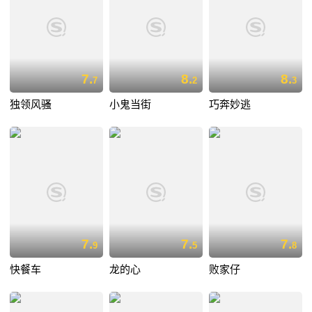
7.
8.
8.
7
2
3
独领风骚
小鬼当街
巧奔妙逃
7.
7.
7.
9
5
8
快餐车
龙的心
败家仔