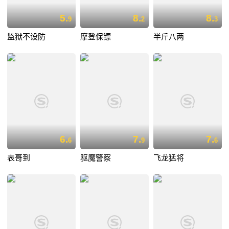
5.
8.
8.
9
2
3
监狱不设防
摩登保镖
半斤八两
6.
7.
7.
6
9
6
表哥到
驱魔警察
飞龙猛将