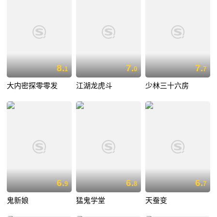
8.
7.
7.
1
0
7
大内密探零零发
江湖龙虎斗
少林三十六房
6.
6.
6.
9
8
7
鬼新娘
猛鬼学堂
天蚕变