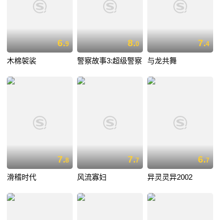
6.
8.
7.
9
0
4
木棉袈裟
警察故事3:超级警察
与龙共舞
7.
7.
6.
8
7
7
滑稽时代
风流寡妇
异灵灵异2002