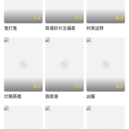
7.
7.
6.
8
9
9
鬼打鬼
奇谋妙计五福星
时来运转
6.
7.
6.
5
9
5
烂赌英雄
我是谁
凶猫