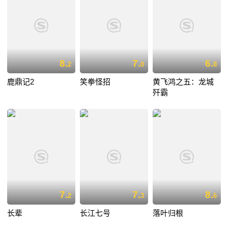
8.
7.
6.
2
0
8
鹿鼎记2
笑拳怪招
黄飞鸿之五：龙城
歼霸
7.
7.
8.
2
3
6
长辈
长江七号
落叶归根