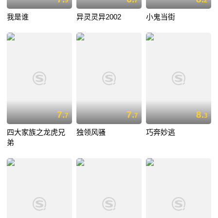
9
7
2
我是谁
异灵灵异2002
小鬼当街
7.
7.
8.
7
7
3
四大家族之龙虎兄
独领风骚
巧奔妙逃
弟