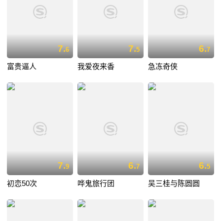
7.
7.
6.
6
5
7
富贵逼人
我爱夜来香
急冻奇侠
7.
6.
6.
9
7
5
初恋50次
哗鬼旅行团
吴三桂与陈圆圆