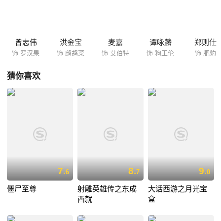
素，曹探长还专门派出性感迷人且身怀绝技的女警察一品香担任教练，只
是这群色迷迷、只想着占便宜的家伙最终能否成功完成任务呢？
曾志伟
洪金宝
麦嘉
谭咏麟
郑则仕
饰 罗汉果
饰 鹧鸪菜
饰 艾伯特
饰 狗王伦
饰 肥豹
猜你喜欢
7.
8.
9.
6
7
0
僵尸至尊
射雕英雄传之东成
大话西游之月光宝
西就
盒