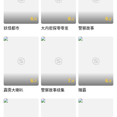
6.
8.
8.
5
1
2
妖怪都市
大内密探零零发
警察故事
6.
7.
6.
7
9
5
霹雳大喇叭
警察故事续集
赌霸