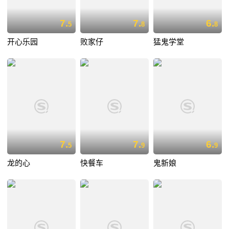
7.
7.
6.
5
8
8
开心乐园
败家仔
猛鬼学堂
7.
7.
6.
5
9
9
龙的心
快餐车
鬼新娘