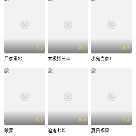
7.
8.
8.
2
1
5
尸家重地
太极张三丰
小鬼当家1
8.
6.
7.
3
4
4
跛豪
追鬼七雄
夏日福星