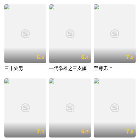
6.
6.
7.
5
4
5
三十处男
一代枭雄之三支旗
至尊无上
7.
6.
7.
3
5
8