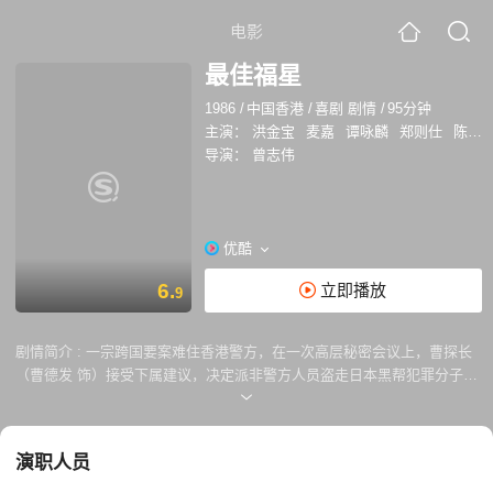
电影
最佳福星
1986
/
中国香港
/
喜剧 剧情
/
95分钟
主演：
洪金宝
麦嘉
谭咏麟
郑则仕
陈友
导演：
曾志伟
优酷
6.
立即播放
9
剧情简介 :
一宗跨国要案难住香港警方，在一次高层秘密会议上，曹探长
（曹德发 饰）接受下属建议，决定派非警方人员盗走日本黑帮犯罪分子的
名贵钻石。他照例找到五福星老搭档，但最终只有鹧鸪菜（洪金宝 饰）同
意接手。经过一番筛选，他们从警局内部又找到4个不着调的警员，分别
是：狗王伦（谭咏麟 饰）、肥豹（郑则士 饰）、Rambo（刘德华 饰）、
演职人员
Band友（陈友 饰）和力保健（楼南光 饰）。这几个人的搞笑和脱线本领
比起五福星来有强不差，闹出更多的笑话。为了在短期内将他们训练有