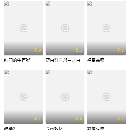
7.
8.
7.
8
3
6
咱们的牛百岁
蓝白红三部曲之白
福星高照
8.
6.
7.
1
0
3
醉拳2
龙虎戏凤
霹雳先锋