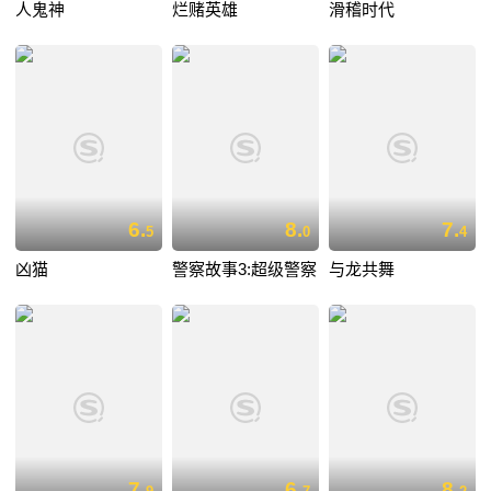
人鬼神
烂赌英雄
滑稽时代
6.
8.
7.
5
0
4
凶猫
警察故事3:超级警察
与龙共舞
7.
6.
8.