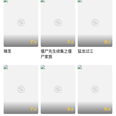
7.
7.
8.
9
6
4
赌圣
僵尸先生续集之僵
猛龙过江
尸家族
7.
8.
6.
2
8
8