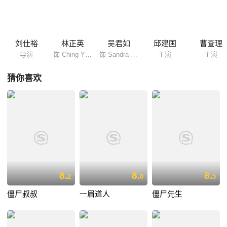
刘仕裕
林正英
吴君如
邱建国
曹查理
导演
饰 Ching-Ying Lam
饰 Sandra Ng
主演
主演
猜你喜欢
8.
8.
8.
2
0
5
僵尸叔叔
一眉道人
僵尸先生