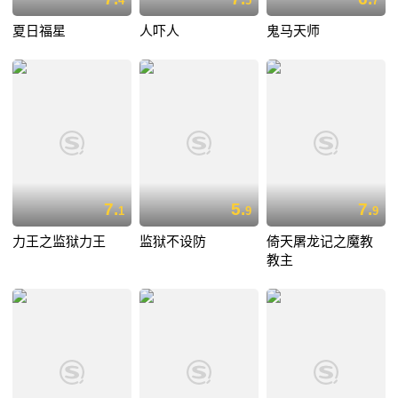
4
5
7
夏日福星
人吓人
鬼马天师
7.
5.
7.
1
9
9
力王之监狱力王
监狱不设防
倚天屠龙记之魔教
教主