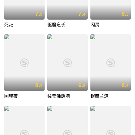
7.
7.
8.
9
4
3
死寂
驱魔道长
闪灵
8.
6.
8.
1
8
4
回魂夜
猛鬼佛跳墙
穆赫兰道