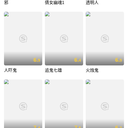
邪
倩女幽魂1
透明人
6.
6.
6.
9
4
9
人吓鬼
追鬼七雄
火烛鬼
7.
7.
6.