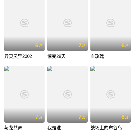
6.
7.
6.
7
2
5
异灵灵异2002
惊变28天
血玫瑰
7.
7.
8.
4
9
1
与龙共舞
我是谁
战场上的布谷鸟