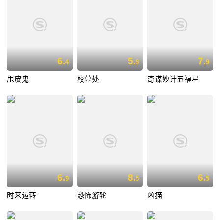
6.
5.
7.
4
9
9
甩皮鬼
校墓处
奇谋妙计五福星
6.
8.
6.
9
5
5
时来运转
恐怖游轮
凶猫