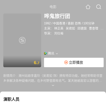
电影
哗鬼旅行团
1992
/
中国香港
/
喜剧 恐怖
/
100分钟
主演：
林正英
吴君如
邱建国
曹查理
胡
导演：
刘仕裕
腾讯
6.
立即播放
7
剧情简介 :
潮州姑娘李嘉玲（吴君如 饰）拥有特异功能，她经常帮助邻里
乡亲解决各种疑难问题，在乡村野里颇有名气。某天她被高官以游客的身
份派往九龙执行一项秘密任务，她所乘坐的巴士因司机招惹了孤魂野鬼而
遭到报复，车毁人亡。鬼魂纷纷钻入死者体内，唯嘉玲一息尚存幸免遇
难。众鬼连同嘉玲乘车继续向九龙前进。 计划与嘉玲接头的一眉道长（林
演职人员
正英 饰）路遇众鬼所乘之车，情知不好，尾随跟踪，终与嘉玲接头。道长
告诫她和其他旅客下榻的宾馆有鬼，嘉玲始终不信，直到……