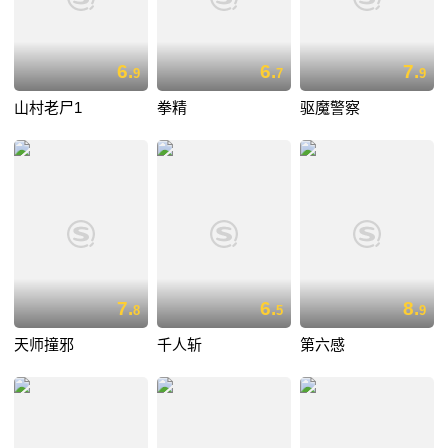
6.
6.
7.
9
7
9
山村老尸1
拳精
驱魔警察
7.
6.
8.
8
5
9
天师撞邪
千人斩
第六感