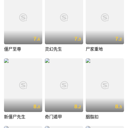
7.
7.
7.
6
9
2
僵尸至尊
灵幻先生
尸家重地
8.
8.
8.
0
2
5
新僵尸先生
奇门遁甲
胭脂扣