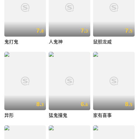
7.
7.
7.
8
3
5
鬼打鬼
人鬼神
鼠胆龙威
8.
6.
8.
3
6
5
异形
猛鬼撞鬼
家有喜事