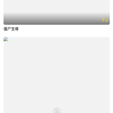
7.
6
僵尸至尊