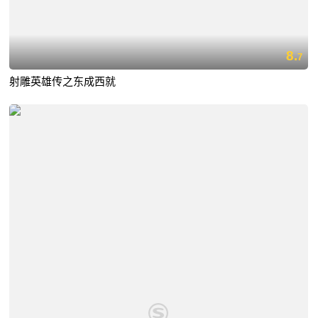
8.
7
射雕英雄传之东成西就