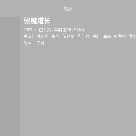
电影
驱魔道长
1993
/
中国香港
/
喜剧 恐怖
/
91分钟
主演：
林正英
午马
邹兆龙
陈佳君
岳虹
原森
叶荣祖
黄
导演：
午马