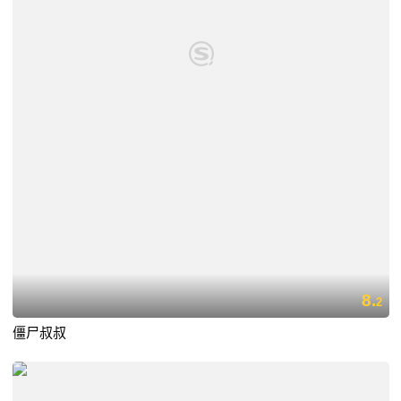
8.
2
僵尸叔叔