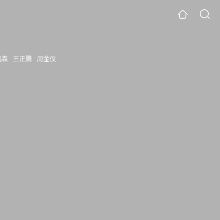
凯森
王正腾
周金仪