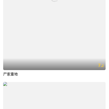
7.
2
尸家重地