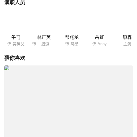
演职人员
午马
林正英
邹兆龙
岳虹
原森
饰 吴神父
饰 一眉道长九叔
饰 阿星
饰 Anny
主演
猜你喜欢