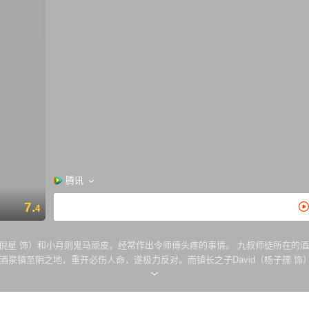
腾讯
7.
4
头疼的事情。 九叔师徒所在的酒泉镇教堂曾发生离奇惨剧，屋顶的十字架遭雷劈，将神父活活插死，教堂从
，重开必伤人命，遂极力反对。而镇长之子David（杨子孺 饰）欲借教堂做不法勾当，极