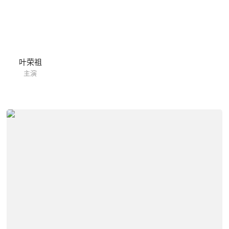
叶荣祖
主演