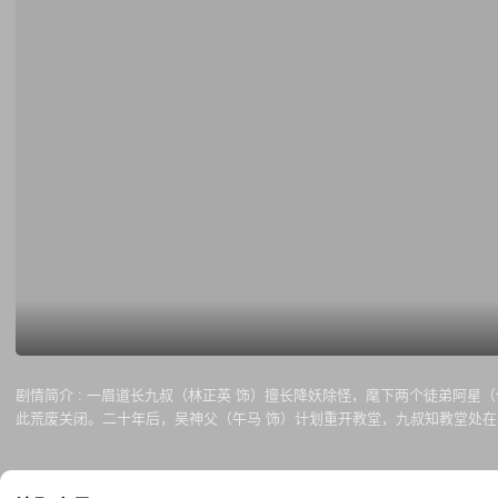
剧情简介 :
一眉道长九叔（林正英 饰）擅长降妖除怪，麾下两个徒弟阿星（倪星 饰）和小月则鬼马顽皮，经常作出令师傅
此荒废关闭。二十年后，吴神父（午马 饰）计划重开教堂，九叔知教堂处在酒泉镇至阴之地
此，内中邪祟重返人间……