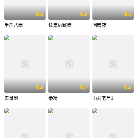
8.
6.
8.
3
8
1
半斤八两
猛鬼佛跳墙
回魂夜
6.
6.
6.
6
7
9
表哥到
拳精
山村老尸1