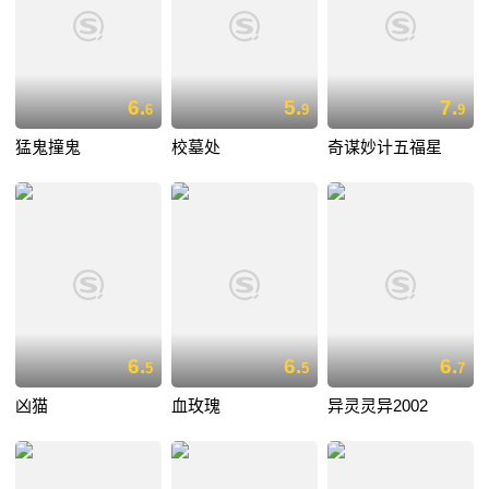
6.
5.
7.
6
9
9
猛鬼撞鬼
校墓处
奇谋妙计五福星
6.
6.
6.
5
5
7
凶猫
血玫瑰
异灵灵异2002