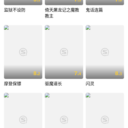
9
9
0
监狱不设防
倚天屠龙记之魔教
鬼话连篇
教主
8.
7.
8.
2
4
3
摩登保镖
驱魔道长
闪灵