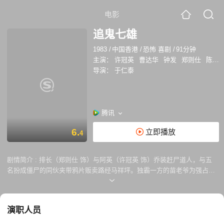
电影
追鬼七雄
1983
/
中国香港
/
恐怖 喜剧
/
91分钟
主演：
许冠英
曹达华
钟发
郑则仕
陈友
导演：
于仁泰
腾讯
6.
立即播放
4
剧情简介 :
排长（郑则仕 饰）与阿英（许冠英 饰）乔装赶尸道人，与五
名扮成僵尸的同伙夹带鸦片贩卖路经马祥坪。独霸一方的苗老爷为强占歌
女害死琴师阿昌，威逼利诱托排长携尸体出城。七人出城进入原始森林，
不慎将尸体遗落于硫磺沼泽，众人将错就错，寻至客店安歇。 当晚一名同
伙遇害，乡民传言厉鬼作祟，排长与其余五人搜集大蒜等物赴荒郊祛鬼，
演职人员
经由古墓内的几番交手，排长等人一败涂地。排长与阿英逃得性命后折返
马祥坪向苗老爷报信，始知厉鬼动机只在向苗老爷寻仇，排长眼见助阵道