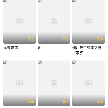
7.
7.
7.
1
2
6
猛鬼差馆
邪
僵尸先生续集之僵
尸家族
8.
6.
6.
8
9
9