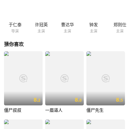
士斗法厉鬼失败，趁机施计要挟苗老爷，反被对方制服，充作与厉鬼决战
时的肉饵……
于仁泰
许冠英
曹达华
钟发
郑则仕
导演
主演
主演
主演
主演
猜你喜欢
8.
8.
8.
2
0
5
僵尸叔叔
一眉道人
僵尸先生