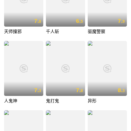
7.
6.
7.
8
5
9
天师撞邪
千人斩
驱魔警察
7.
7.
8.
3
8
3
人鬼神
鬼打鬼
异形