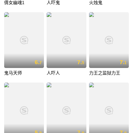
倩女幽魂1
人吓鬼
火烛鬼
6.
7.
7.
7
5
1
鬼马天师
人吓人
力王之监狱力王
5.
7.
7.