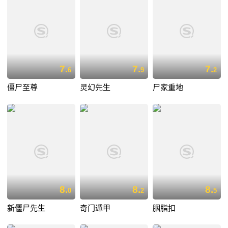
7.
7.
7.
6
9
2
僵尸至尊
灵幻先生
尸家重地
8.
8.
8.
0
2
5
新僵尸先生
奇门遁甲
胭脂扣