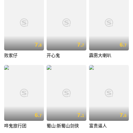
7.
7.
6.
8
7
7
败家仔
开心鬼
霹雳大喇叭
6.
7.
7.
7
1
6
哗鬼旅行团
蜀山:新蜀山剑侠
富贵逼人