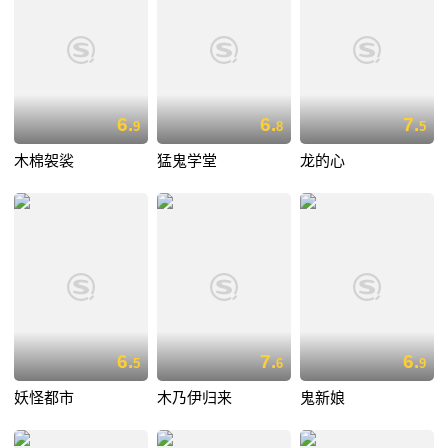
6.
6.
7.
9
8
5
木棉袈裟
猛鬼学堂
龙的心
6.
7.
6.
5
6
9
妖怪都市
木乃伊归来
鬼新娘