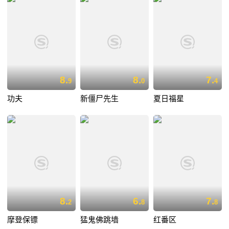
8.
8.
7.
9
0
4
功夫
新僵尸先生
夏日福星
8.
6.
7.
2
8
8
摩登保镖
猛鬼佛跳墙
红番区