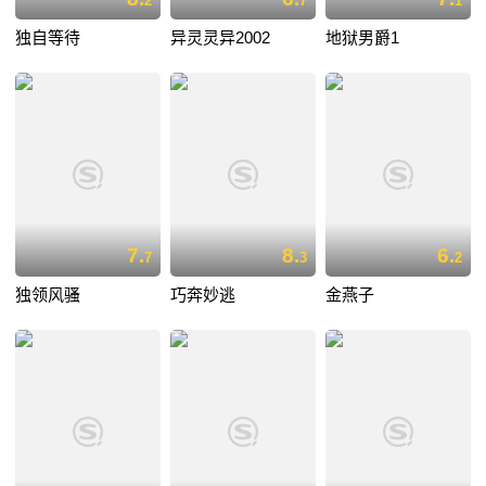
2
7
1
独自等待
异灵灵异2002
地狱男爵1
7.
8.
6.
7
3
2
独领风骚
巧奔妙逃
金燕子