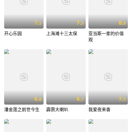
7.
7.
8.
5
5
8
开心乐园
上海滩十三太保
亚当斯一家的价值
观
6.
6.
7.
8
7
5
潘金莲之前世今生
霹雳大喇叭
我爱夜来香