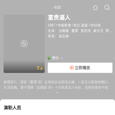
电影
富贵逼人
1987
/
中国香港
/
奇幻 家庭
/
90分钟
主演：
沈殿霞
董骠
曾志伟
姜大卫
陈奕诗
导演：
高志森
腾讯
7.
立即播放
6
剧情简介 :
骠叔（董骠 饰）在电视台当新闻主播，一家五口都靠他糊口，
生活拮据。妻子骠婶（沈殿霞 饰）十分热衷买六合彩，总期待着有中奖的
一天。 他们每天都梦想自己能变成富人，搬到宽大的屋子居住。他们终于
中了六合彩头奖，本来一家人想好好利用这一笔横财，没想到他们存放巨
款的银行突然倒闭了。更祸不单行的是，他们变富人的消息招来了恶手
演职人员
——他们的小女儿被绑架了，全家人着急得不得了。他们又变回了穷人，
该如何拯救至亲呢？