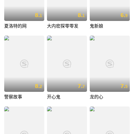
8.
8.
6.
1
1
9
夏洛特的网
大内密探零零发
鬼新娘
8.
7.
7.
2
7
5
警察故事
开心鬼
龙的心