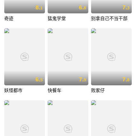
8.
6.
7.
1
8
3
奇迹
猛鬼学堂
别拿自己不当干部
6.
7.
7.
5
9
8
妖怪都市
快餐车
败家仔