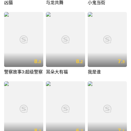
凶猫
与龙共舞
小鬼当街
8.
8.
7.
0
2
9
警察故事3:超级警察
耳朵大有福
我是谁
8.
6.
7.