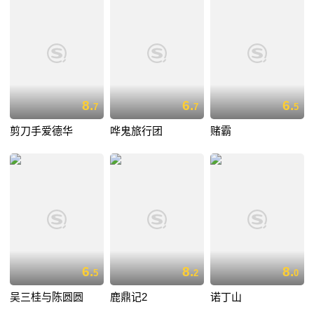
8.
6.
6.
7
7
5
剪刀手爱德华
哗鬼旅行团
赌霸
6.
8.
8.
5
2
0
吴三桂与陈圆圆
鹿鼎记2
诺丁山