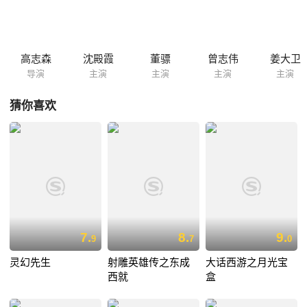
高志森
沈殿霞
董骠
曾志伟
姜大卫
导演
主演
主演
主演
主演
猜你喜欢
7.
8.
9.
9
7
0
灵幻先生
射雕英雄传之东成
大话西游之月光宝
西就
盒