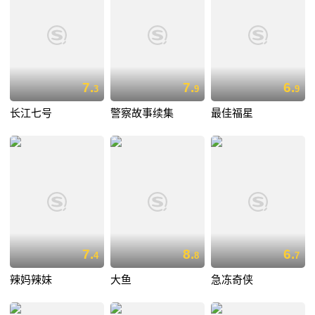
7.
7.
6.
3
9
9
长江七号
警察故事续集
最佳福星
7.
8.
6.
4
8
7
辣妈辣妹
大鱼
急冻奇侠