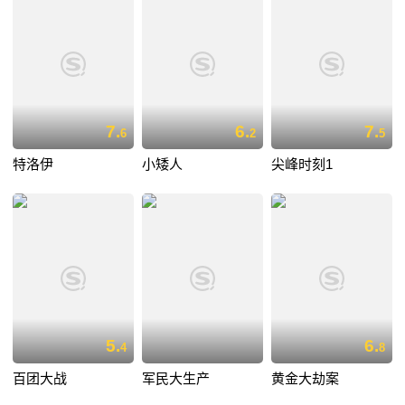
7.
6.
7.
6
2
5
特洛伊
小矮人
尖峰时刻1
5.
6.
4
8
百团大战
军民大生产
黄金大劫案