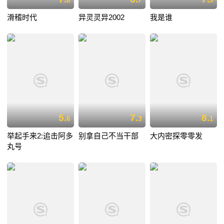
8
7
9
滑稽时代
异灵灵异2002
我是谁
5.
7.
8.
6
3
1
举起手来2:追击阿多
别拿自己不当干部
大内密探零零发
丸号