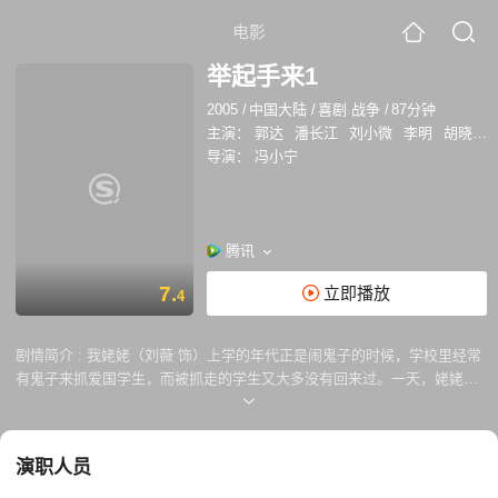
电影
举起手来1
2005
/
中国大陆
/
喜剧 战争
/
87分钟
主演：
郭达
潘长江
刘小微
李明
胡晓光
导演：
冯小宁
腾讯
7.
立即播放
4
剧情简介 :
我姥姥（刘薇 饰）上学的年代正是闹鬼子的时候，学校里经常
有鬼子来抓爱国学生，而被抓走的学生又大多没有回来过。一天，姥姥被
鬼子盯上，慌乱之中钻进大木箱被日本鬼子抬上了列车。出站驶入山区时
列车遭到游击队员袭击，队长将大木箱子交给一个赶着驴车回村的农夫
（郭达 饰），不想就遇到一队 鬼子兵。巧妙地骗过搜查，农夫却被强令
演职人员
带路进入石桥村。进入石桥村，村里老小都加入到解救的队伍中来。不仅
如此，村里埋设的地雷、老奶奶喂养的大公鸡、农夫拉车的驴也都让鬼子