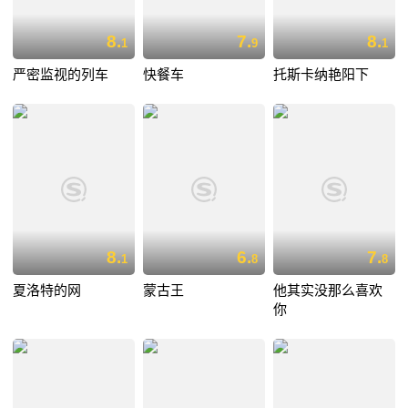
8.
7.
8.
1
9
1
严密监视的列车
快餐车
托斯卡纳艳阳下
8.
6.
7.
1
8
8
夏洛特的网
蒙古王
他其实没那么喜欢
你