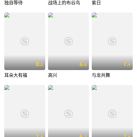
独自等待
战场上的布谷鸟
紫日
8.
6.
7.
2
6
4
耳朵大有福
高兴
与龙共舞
7.
6.
7.