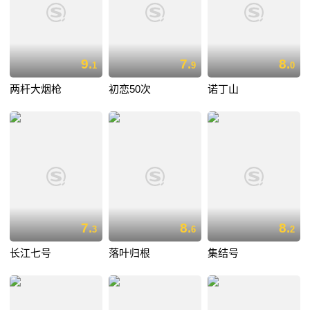
9.
7.
8.
1
9
0
两杆大烟枪
初恋50次
诺丁山
7.
8.
8.
3
6
2
长江七号
落叶归根
集结号