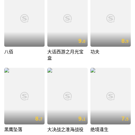
9.
8.
0
9
八佰
大话西游之月光宝
功夫
盒
8.
9.
7.
7
1
5
黑鹰坠落
大决战之淮海战役
绝境逢生