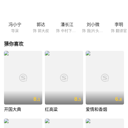
出尽了洋相、吃尽了苦头，尤其是个“罗圈腿”（潘长江 饰）。经过一天的
巧妙周旋，姥姥和农夫配合打回村里的游击队员全歼了鬼子的小分队……
冯小宁
郭达
潘长江
刘小微
李明
导演
饰 郭大叔
饰 中村下等兵
饰 我(片头记者)
饰 翻译官
猜你喜欢
8.
8.
6.
1
5
8
开国大典
红高粱
爱情和香烟