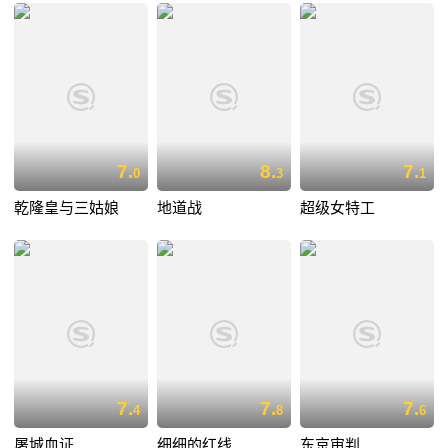
7.
8.
7.
0
3
1
乾隆皇与三姑娘
地道战
超级女特工
7.
7.
7.
4
8
6
屠城血证
细细的红线
东京审判