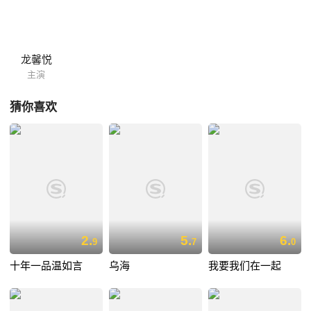
子，在家人压力下，子轩和亚雯分手。 亚雯和海城的情感和创业故事结果
如何，电影为你一一解说。
龙馨悦
主演
猜你喜欢
2.
5.
6.
9
7
0
十年一品温如言
乌海
我要我们在一起