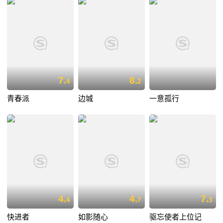
7.
8.
4
2
青春派
边城
一意孤行
4.
4.
7.
4
7
3
快进者
如影随心
驱忘使者上位记