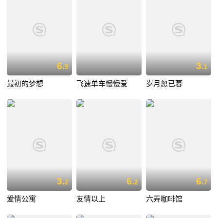
6.
3.
9
1
最初的梦想
飞速单车慢慢爱
岁月忽已暮
3.
6.
6.
2
2
7
爱情公寓
友情以上
六弄咖啡馆