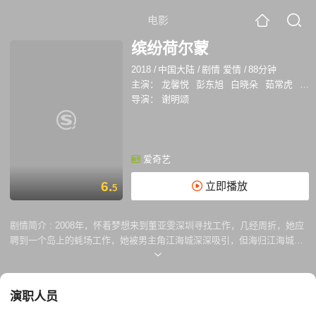
电影
缤纷荷尔蒙
2018
/
中国大陆
/
剧情 爱情
/
88分钟
主演：
龙馨悦
彭东旭
白晓朵
茹常虎
谭
导演：
谢明颂
爱奇艺
6.
立即播放
5
剧情简介 :
2008年，怀着梦想来到董亚雯深圳寻找工作，几经周折，她应
聘到一个岛上的蚝场工作，她被男主角江海城深深吸引，但海归江海城把
亚雯丢在岛上，自己却在女朋友父亲的科技公司工作，董亚雯进退两难。
此时，曾一起应聘认识的子轩主动来帮助亚雯，两人坠入爱河，海城的父
亲江叔发现后向海城告密，打算把子轩赶走，海城的女朋友出面解围。 在
演职人员
亚雯的管理下，蚝场迅速扩大，但城市发展和蚝场互相冲突，蚝场面临搬
迁，亚雯把计划书送给海城，见识了海城研发的现代科技。子轩是独生