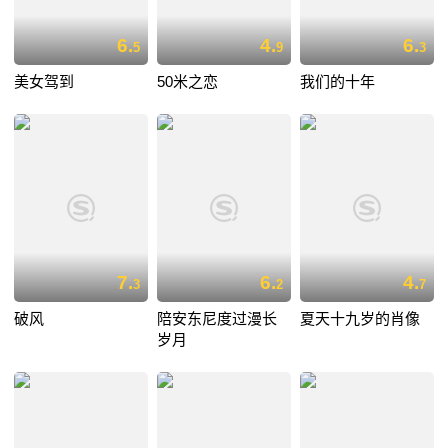
6.
4.
6.
5
9
3
美女驾到
50米之恋
我们的十年
7.
6.
4.
3
2
7
破风
陪安东尼度过漫长
夏天十九岁的肖像
岁月