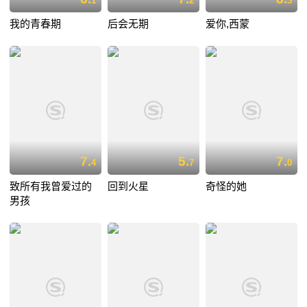
1
2
3
我的青春期
后会无期
爱你,西蒙
7.
5.
7.
4
7
0
致所有我曾爱过的
回到火星
奇怪的她
男孩