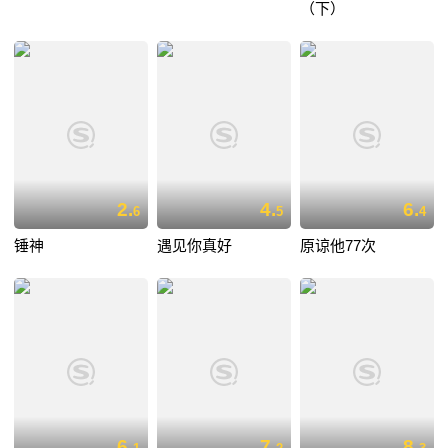
（下）
2.
4.
6.
6
5
4
锤神
遇见你真好
原谅他77次
6.
7.
8.