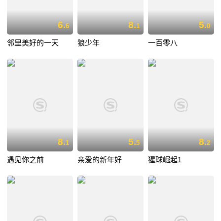
6.
8.
5.
6
1
0
邻里美好的一天
狼少年
一百零八
8.
5.
8.
1
5
2
遇见你之前
亲爱的新年好
猩球崛起1