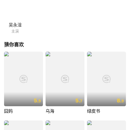
更加荡气回肠扣人心弦。
吴永淦
主演
猜你喜欢
5.
5.
8.
9
7
9
囧妈
乌海
绿皮书