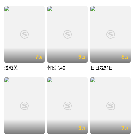
7.
9.
8.
8
1
2
过昭关
怦然心动
日日是好日
5.
7.
1
9