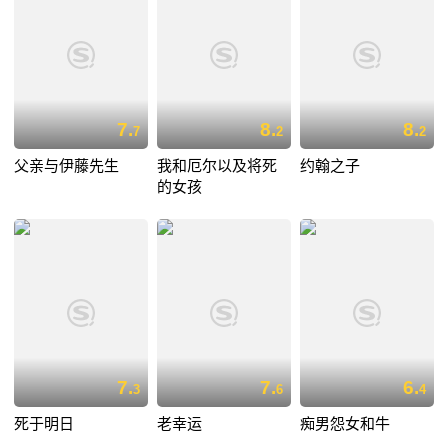
7.
8.
8.
7
2
2
父亲与伊藤先生
我和厄尔以及将死
约翰之子
的女孩
7.
7.
6.
3
6
4
死于明日
老幸运
痴男怨女和牛