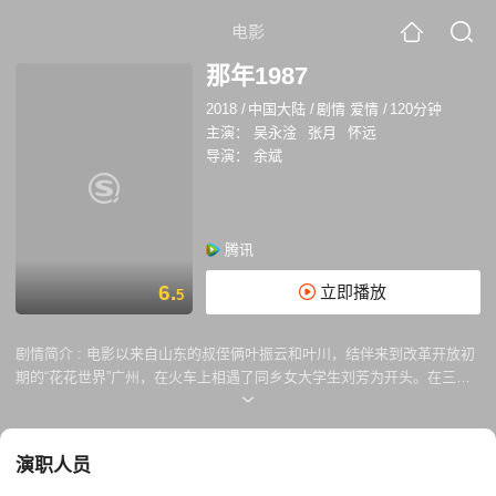
电影
那年1987
2018
/
中国大陆
/
剧情 爱情
/
120分钟
主演：
吴永淦
张月
怀远
导演：
余斌
腾讯
6.
立即播放
5
剧情简介 :
电影以来自山东的叔侄俩叶振云和叶川，结伴来到改革开放初
期的“花花世界”广州，在火车上相遇了同乡女大学生刘芳为开头。在三人
一次次的不期而遇中，上演了一段在理想和情感之间徘徊的青春修炼曲。
然而就在此时，香港商人李想的出现，又将这段错综复杂的感情推向另一
个高潮。 在男女主人公的爱情面临各种命运考验的同时，还背负着自身对
演职人员
于人生未来的迷茫和追求。他们的未来将何去何从？一场跨度30年的恋曲
相伴着一条充满荆棘挑战的创业之路，在电影诗歌般的叙事结构中，显得