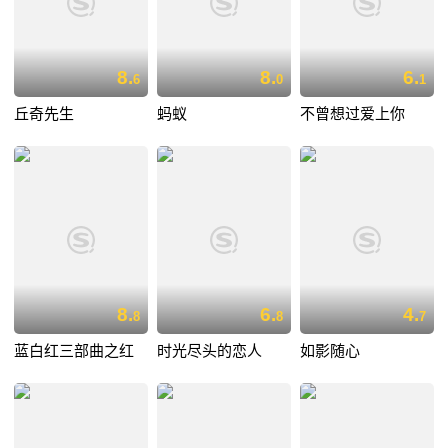
8.
8.
6.
6
0
1
丘奇先生
蚂蚁
不曾想过爱上你
8.
6.
4.
8
8
7
蓝白红三部曲之红
时光尽头的恋人
如影随心