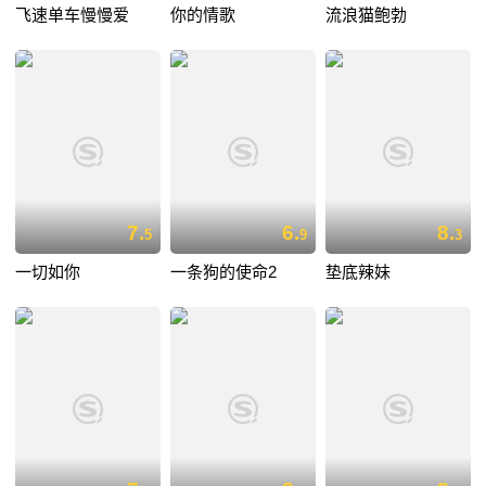
飞速单车慢慢爱
你的情歌
流浪猫鲍勃
7.
6.
8.
5
9
3
一切如你
一条狗的使命2
垫底辣妹