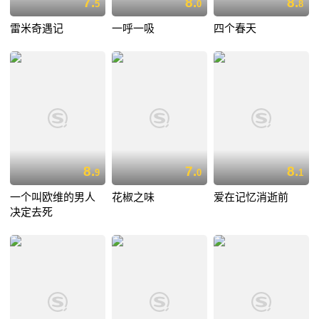
7.
8.
8.
5
0
8
雷米奇遇记
一呼一吸
四个春天
8.
7.
8.
9
0
1
一个叫欧维的男人
花椒之味
爱在记忆消逝前
决定去死