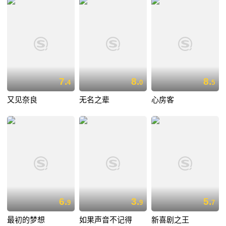
7.
8.
8.
4
0
5
又见奈良
无名之辈
心房客
6.
3.
5.
9
9
7
最初的梦想
如果声音不记得
新喜剧之王