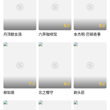
6.
9.
7
0
丹顶鹤女孩
六弄咖啡馆
本杰明·巴顿奇事
7.
6.
9.
3
7
2
柳如是
北之樱守
剃头匠