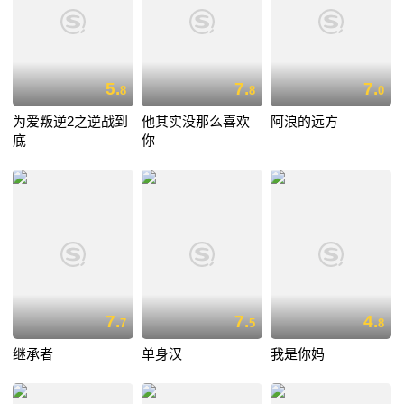
5.
7.
7.
8
8
0
为爱叛逆2之逆战到
他其实没那么喜欢
阿浪的远方
底
你
7.
7.
4.
7
5
8
继承者
单身汉
我是你妈