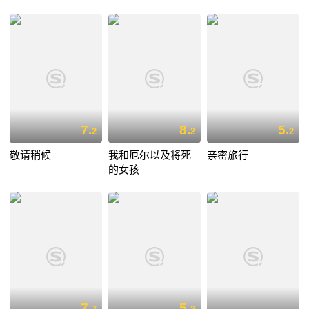
7.
8.
5.
2
2
2
敬请稍候
我和厄尔以及将死
亲密旅行
的女孩
7.
5.