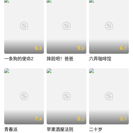
6.
9.
6.
9
0
7
一条狗的使命2
摔跤吧！爸爸
六弄咖啡馆
7.
8.
3.
4
1
7
青春派
苹果酒屋法则
二十岁