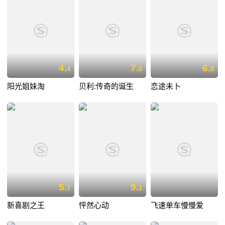
4.
7.
6.
4
6
8
阳光姐妹淘
贝利:传奇的诞生
恋途未卜
5.
9.
7
1
新喜剧之王
怦然心动
飞速单车慢慢爱