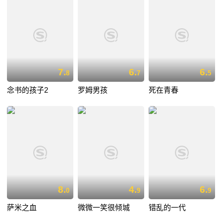
7.
6.
6.
8
7
5
念书的孩子2
罗姆男孩
死在青春
8.
4.
6.
0
9
9
萨米之血
微微一笑很倾城
错乱的一代