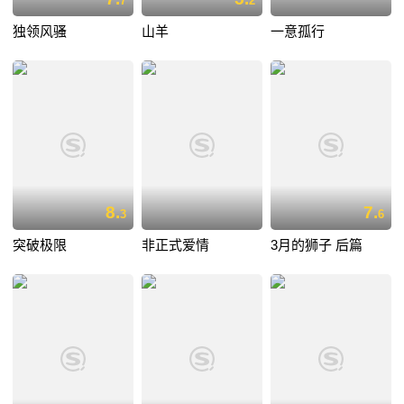
7
2
独领风骚
山羊
一意孤行
8.
7.
3
6
突破极限
非正式爱情
3月的狮子 后篇