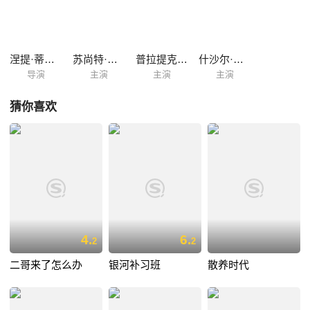
涅提·蒂瓦里
苏尚特·辛格·拉吉普特
普拉提克·巴巴尔
什沙尔·夏尔马
导演
主演
主演
主演
猜你喜欢
4.
6.
2
2
二哥来了怎么办
银河补习班
散养时代