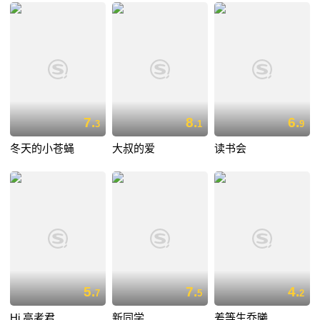
7.
8.
6.
3
1
9
冬天的小苍蝇
大叔的爱
读书会
5.
7.
4.
7
5
2
Hi,高考君
新同学
差等生乔曦