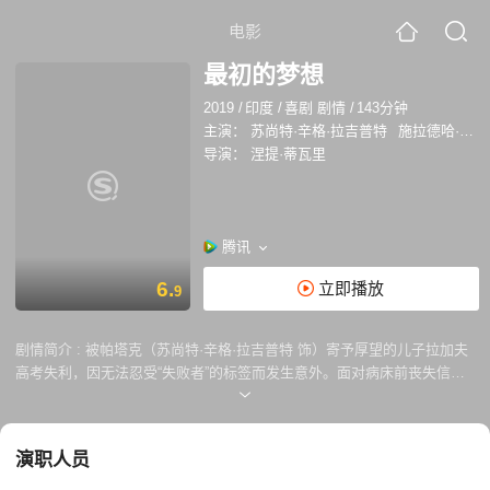
电影
最初的梦想
2019
/
印度
/
喜剧 剧情
/
143分钟
主演：
苏尚特·辛格·拉吉普特
施拉德哈·卡普尔
导演：
涅提·蒂瓦里
腾讯
6.
立即播放
9
剧情简介 :
被帕塔克（苏尚特·辛格·拉吉普特 饰）寄予厚望的儿子拉加夫
高考失利，因无法忍受“失败者”的标签而发生意外。面对病床前丧失信心
的儿子，帕塔克讲述了大学时代，自己与朋友们以及前妻玛雅（施拉达·卡
普尔 饰），为了完成“失败者”的逆袭，在冠军联赛中“损招”尽出的故事。
一段啼笑皆非的青春往事揭开帷幕，他们会实现最初的梦想吗？
演职人员