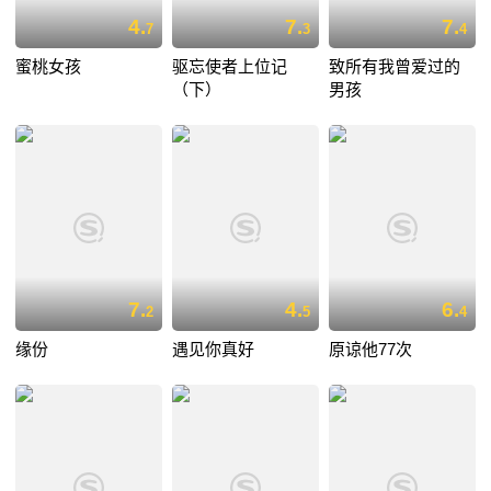
4.
7.
7.
7
3
4
蜜桃女孩
驱忘使者上位记
致所有我曾爱过的
（下）
男孩
7.
4.
6.
2
5
4
缘份
遇见你真好
原谅他77次