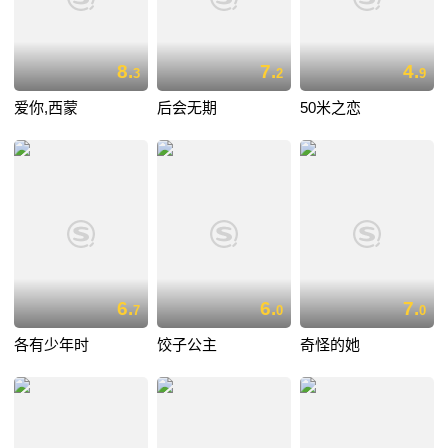
8.
7.
4.
3
2
9
爱你,西蒙
后会无期
50米之恋
6.
6.
7.
7
0
0
各有少年时
饺子公主
奇怪的她