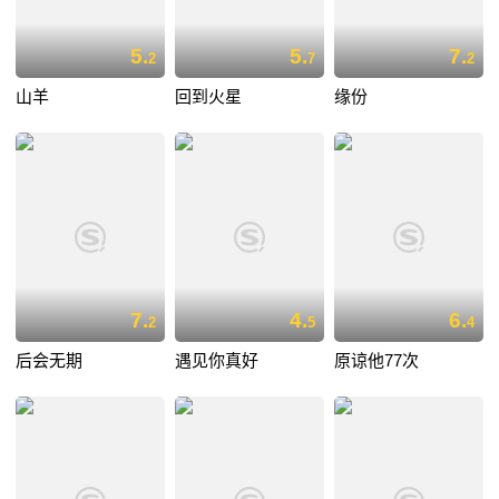
5.
5.
7.
2
7
2
山羊
回到火星
缘份
7.
4.
6.
2
5
4
后会无期
遇见你真好
原谅他77次