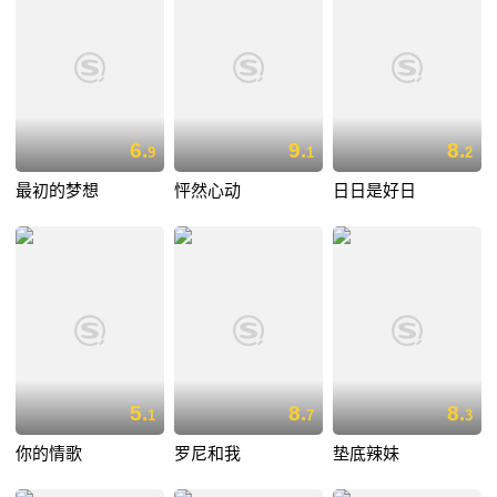
6.
9.
8.
9
1
2
最初的梦想
怦然心动
日日是好日
5.
8.
8.
1
7
3
你的情歌
罗尼和我
垫底辣妹