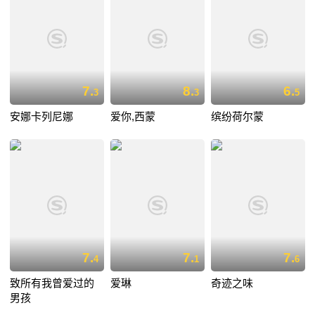
7.
8.
6.
3
3
5
安娜卡列尼娜
爱你,西蒙
缤纷荷尔蒙
7.
7.
7.
4
1
6
致所有我曾爱过的
爱琳
奇迹之味
男孩