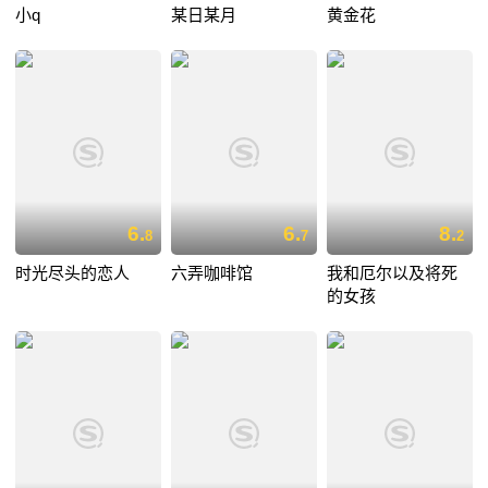
小q
某日某月
黄金花
6.
6.
8.
8
7
2
时光尽头的恋人
六弄咖啡馆
我和厄尔以及将死
的女孩