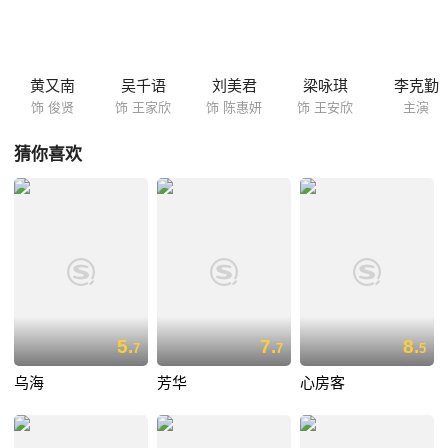
奖。
黄又南
吴千语
刘美君
梁咏琪
李克勤
饰 俊贤
饰 王家欣
饰 陈惠妍
饰 王安欣
主演
猜你喜欢
5.
7.
8.
7
7
5
乌海
芳华
心房客