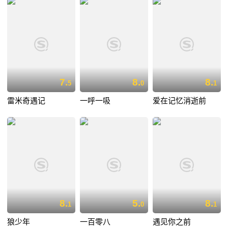
7.
8.
8.
5
0
1
雷米奇遇记
一呼一吸
爱在记忆消逝前
8.
5.
8.
1
0
1
狼少年
一百零八
遇见你之前