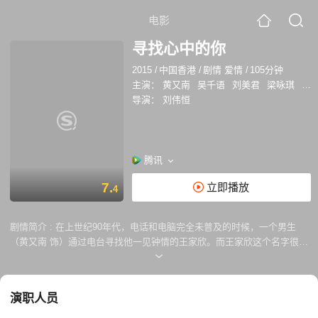
电影
寻找心中的你
2015
/
中国香港
/
剧情 爱情
/
105分钟
主演：
黄又南
吴千语
刘美君
梁咏琪
李
导演：
刘伟恒
腾讯
7.
立即播放
4
剧情简介 :
在上世纪90年代，电话和电脑完全未普及的时候，一个男生
（黄又南 饰）通过电台寻找他一见钟情的王家欣。而王家欣这个名字很普
遍，他找到了其中的一个“王家欣”（吴千语饰），但却不并非他的真命天
女。“王家欣”觉得男生大海捞针是很傻很天真的事情，但逐渐被其真诚打
动，更发展处一段感情。 该片来自导演刘伟恒的原创故事，讲述的是一个
演职人员
20世纪90年代发生在香港的一个男主角寻找一个叫王家欣的女生的故事。
2015年，黄又南及吴千语凭借该片获得美国加州独立电影节最佳男女主角