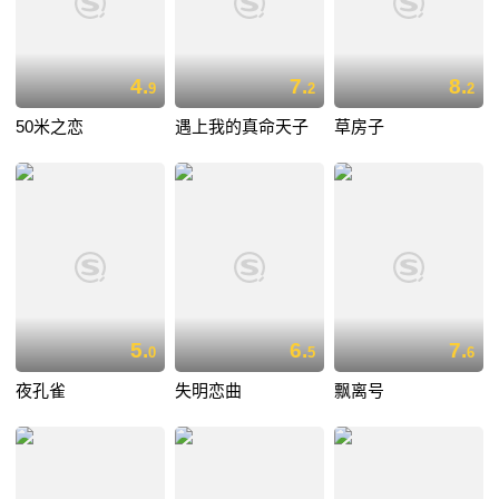
4.
7.
8.
9
2
2
50米之恋
遇上我的真命天子
草房子
5.
6.
7.
0
5
6
夜孔雀
失明恋曲
飘离号