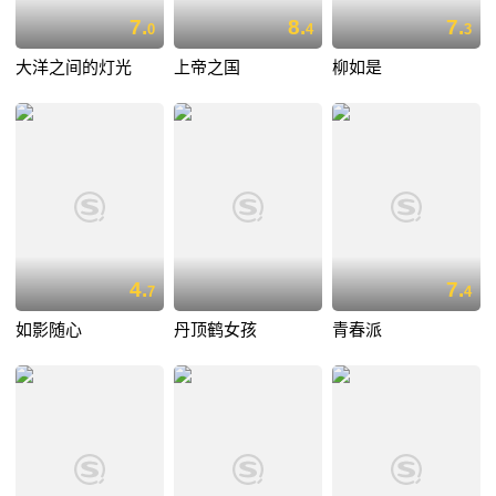
7.
8.
7.
0
4
3
大洋之间的灯光
上帝之国
柳如是
4.
7.
7
4
如影随心
丹顶鹤女孩
青春派