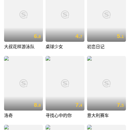
6.
4.
5.
8
7
1
大叔花样游泳队
桌球少女
初恋日记
8.
7.
7.
8
4
5
洛奇
寻找心中的你
意大利赛车