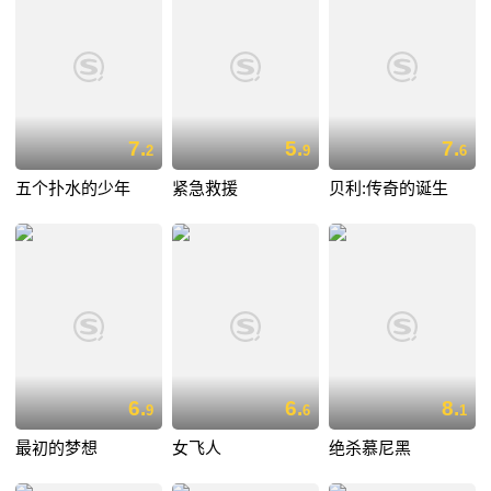
7.
5.
7.
2
9
6
五个扑水的少年
紧急救援
贝利:传奇的诞生
6.
6.
8.
9
6
1
最初的梦想
女飞人
绝杀慕尼黑