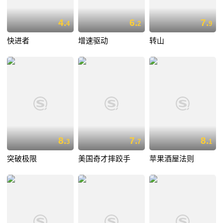
4.
6.
7.
4
2
9
快进者
增速驱动
转山
8.
7.
8.
3
7
1
突破极限
美国奇才摔跤手
苹果酒屋法则