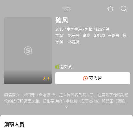
电影
破风
2015
/
中国香港
/
剧情
/
126分钟
主演：
彭于晏
窦骁
崔始源
王珞丹
陈家乐
导演：
林超贤
爱奇艺
7.
预告片
3
剧情简介 :
郑知元（崔始源 饰）是世界闻名的赛车手，在目睹了他精彩绝
伦的技巧和速度之后，初出茅庐的车手仇铭（彭于晏 饰）和邱田（窦骁
饰）心甘情愿地成为了他的“破风手”，并以三人之间的绝佳默契打败了强
敌。然而，胜利是属于“冲线手”的，无论怎样努力，“破风手”不过只是默默
无闻的陪衬 ，在明白了这一道理之后，仇铭和邱田选择了离开，两人成为
演职人员
了“冲线手”，在一次又一次的挑战之中试图击败郑知元。 与此同时，仇铭
和邱田同时爱上了名为黄诗瑶（王珞丹 饰）的美丽女孩，危险的三角关系