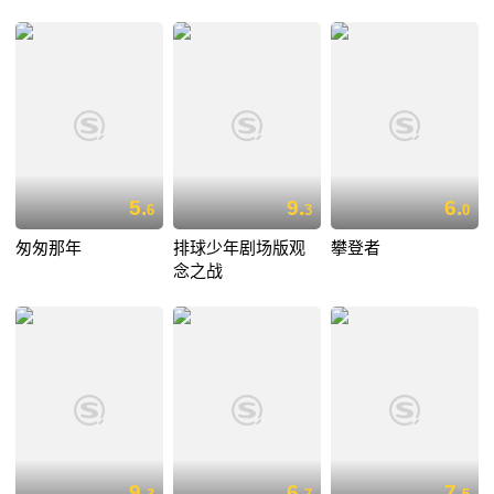
5.
9.
6.
6
3
0
匆匆那年
排球少年剧场版观
攀登者
念之战
9.
6.
7.