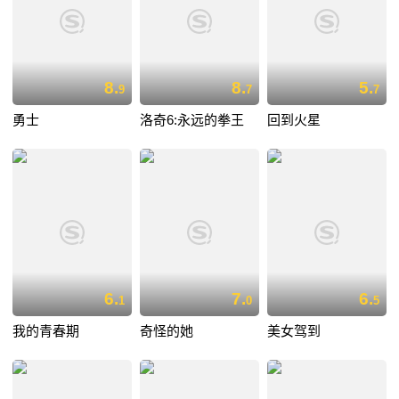
8.
8.
5.
9
7
7
勇士
洛奇6:永远的拳王
回到火星
6.
7.
6.
1
0
5
我的青春期
奇怪的她
美女驾到