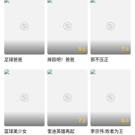
9.
7.
0
0
足球爸爸
摔跤吧！爸爸
邪不压正
7.
6.
0
9
篮球美少女
奎迪英雄再起
李宗伟:败者为王