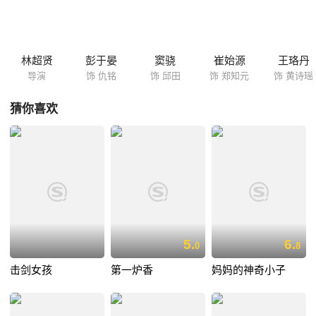
让三人之间的友谊走到了尽头，最终，仇铭失去了邱田的音讯。多年以
后，仇铭和邱田再度重逢，这一次，他们之间又会发生怎样的故事呢？
林超贤
彭于晏
窦骁
崔始源
王珞丹
导演
饰 仇铭
饰 邱田
饰 郑知元
饰 黄诗瑶
猜你喜欢
5.
6.
0
8
击剑女孩
第一炉香
妈妈的神奇小子