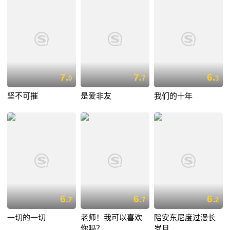
7.
7.
6.
0
7
3
坚不可摧
是爱非友
我们的十年
6.
6.
6.
7
7
2
一切的一切
老师！我可以喜欢
陪安东尼度过漫长
你吗？
岁月