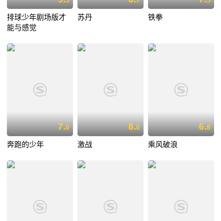
3
7
5
排球少年剧场版才
苏丹
铁拳
能与感觉
7.
8.
6.
0
0
8
奔跑的少年
激战
乘风破浪