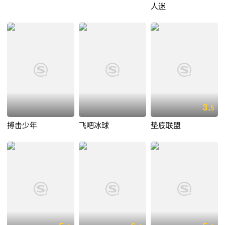
人迷
3.
5
搏击少年
飞吧冰球
垫底联盟