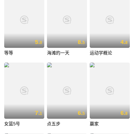
5.
8.
4.
0
5
8
等等
海滩的一天
运动学概论
7.
6.
6.
1
5
8
女篮5号
点五步
赢家