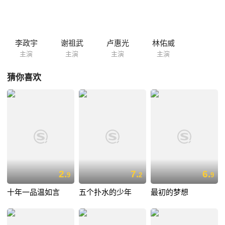
刘柏豪的执着感动了父亲，得到了父亲支持的他更加努力，在大家的帮助
下，刘柏豪凭借自己的天赋和努力，如愿加入赛车队，开启了自己的梦想
大门。
李政宇
谢祖武
卢惠光
林佑威
主演
主演
主演
主演
猜你喜欢
2.
7.
6.
9
2
9
十年一品温如言
五个扑水的少年
最初的梦想