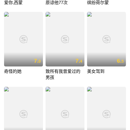
爱你,西蒙
原谅他77次
缤纷荷尔蒙
7.
7.
6.
0
4
5
奇怪的她
致所有我曾爱过的
美女驾到
男孩