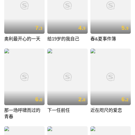
7.
4.
5.
3
9
9
奥利最开心的一天
给19岁的我自己
春&夏事件簿
6.
2.
6.
0
8
2
那一场呼啸而过的
下一任前任
近在咫尺的爱恋
青春