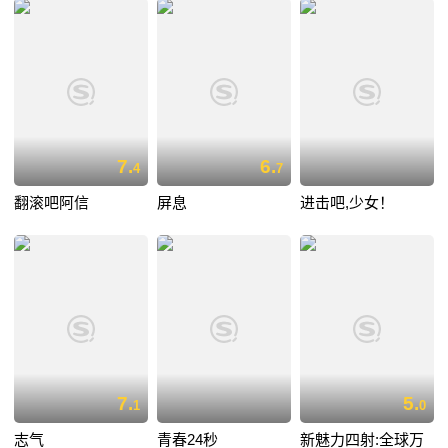
7.
6.
4
7
翻滚吧阿信
屏息
进击吧,少女！
7.
5.
1
0
志气
青春24秒
新魅力四射:全球万