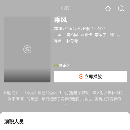
电影
乘风
2019
/
中国台湾
/
剧情
/
89分钟
主演：
曾乙同
欧阳佳
李政宇
谢祖武
卢
导演：
林育塘
爱奇艺
立即播放
剧情简介 :
《乘风》讲述4名高中生由沉迷电子游戏、陷入对女神林语晴
（欧阳佳饰）的暗恋，最终经历了青春的迷惘、挣扎，各自找到青春的意
义走向不同人生的故事。主角刘柏豪和他的好友得知通过赢得他们常玩的
赛车电竞游戏，就有机会成为游戏公司赛车队的储备赛车手。自此这个热
血青年心怀梦想，他的理想是子承父志成为一名优秀的赛车手，无所畏惧
演职人员
地冲过方格旗。但由于父亲心中的陈年阴霾，并不赞成刘柏豪投身赛车行
业。他顶着压力前行，面对好友受欺挺身，一路走来依然坚持梦想。最终