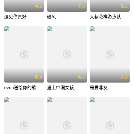
4.
7.
6.
5
3
8
遇见你真好
破风
大叔花样游泳队
6.
4.
7.
4
6
7
even送给你的歌
遇上中国女孩
是爱非友