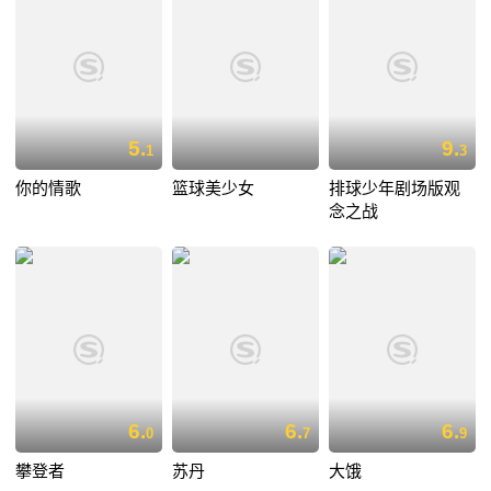
5.
9.
1
3
你的情歌
篮球美少女
排球少年剧场版观
念之战
6.
6.
6.
0
7
9
攀登者
苏丹
大饿