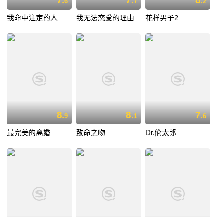
7.
7.
8.
6
7
2
我命中注定的人
我无法恋爱的理由
花样男子2
8.
8.
7.
9
1
6
最完美的离婚
致命之吻
Dr.伦太郎