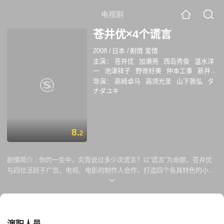
电视剧
苍井优×4个谎言
2008
/
日本
/
剧情 爱情
主演：
苍井优
加濑亮
西岛秀俊
温水洋
一
池津祥子
野嵜好美
仲本工事
新井浩
文
滨田麻里
设乐统
导演：
高崎卓马
高须光圣
山下敦弘
タ
ナダユキ
8.
2
剧情简介 :
你的一生中，究竟说过多少次谎言？以“谎言”为命题，苍井优
与四位活跃于广告、电视、电影的制作人合作，打造四个各具特色的小短
片，每个短片都有三个部分，共十二集。而苍井优则在里面出演四个性
格、生处环境都完全不相同的人。 四个章节分别是《人生如同一场谎
言》、《蔷薇色的日子》、《赤羽三姐妹》和《都民 铃子 -百万元和苦虫
女 序章-》。故事以各种形式展现，包括舞台、情景剧等。而“谎言”在这
里，不仅仅只是口头上的撒谎，它被拓展到更深的涵义。可能是难以置信