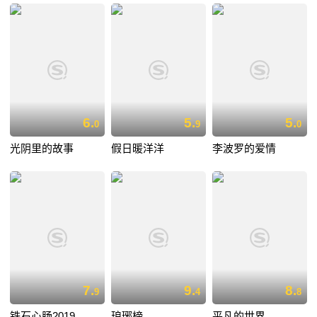
6.
5.
5.
0
9
0
光阴里的故事
假日暖洋洋
李波罗的爱情
7.
9.
8.
9
4
8
铁石心肠2019
琅琊榜
平凡的世界