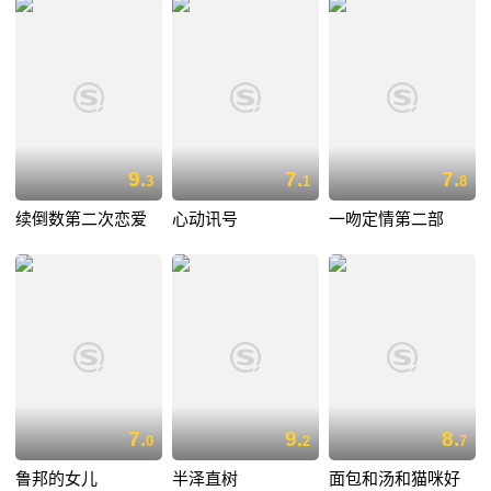
9.
7.
7.
3
1
8
续倒数第二次恋爱
心动讯号
一吻定情第二部
7.
9.
8.
0
2
7
鲁邦的女儿
半泽直树
面包和汤和猫咪好