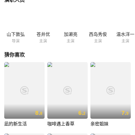
演职人员
的灾难、自己编织的梦境等，难以定义好坏的“谎言”二字，由你判断。下
面，请进入谎言时间。
山下敦弘
苍井优
加濑亮
西岛秀俊
温水洋一
导演
主演
主演
主演
主演
猜你喜欢
8.
6.
7.
8
2
9
凪的新生活
咖啡遇上香草
亲密姐妹