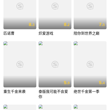
8.
8.
7.
3
2
5
匹诺曹
炽爱游戏
陪你到世界之巅
5.
5.
9
4
重生千金来袭
泰版我可能不会爱
绝世千金第一季
你