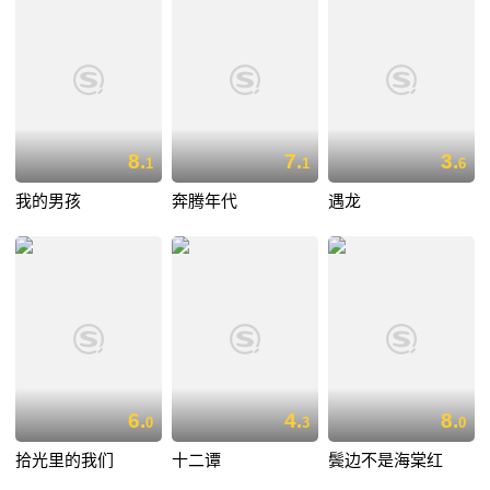
8.
7.
3.
1
1
6
我的男孩
奔腾年代
遇龙
6.
4.
8.
0
3
0
拾光里的我们
十二谭
鬓边不是海棠红