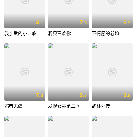
4.
7.
6.
1
3
9
我亲爱的小洁癖
我只喜欢你
不情愿的新娘
7.
6.
9.
0
7
6
媚者无疆
发现女巫第二季
武林外传