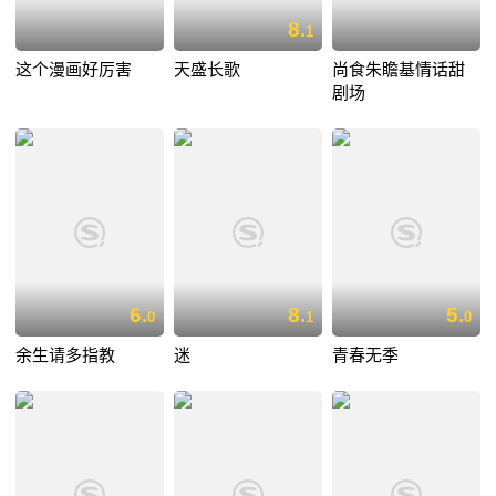
8.
1
这个漫画好厉害
天盛长歌
尚食朱瞻基情话甜
剧场
6.
8.
5.
0
1
0
余生请多指教
迷
青春无季