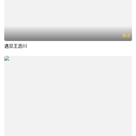
8.
9
遇见王沥川