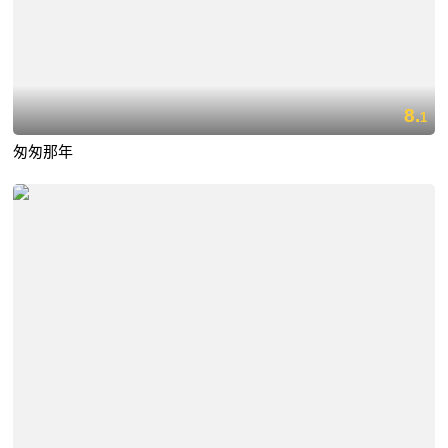
8.
1
匆匆那年