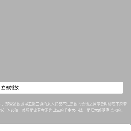
立即播放
中，那些被他迷得五迷三道的女人们都不过是他向金钱之神攀登时脚底下踩着
 饰）的女孩，美尊是含着金汤匙出生的千金大小姐，是旺太郎梦寐以求的摇
。