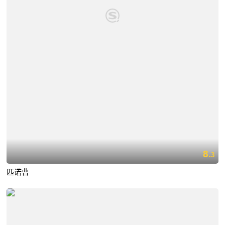
8.
3
匹诺曹