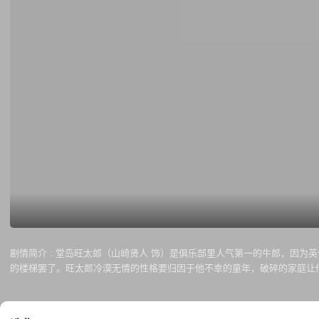
剧情简介 :
堂岛旺太郎（山崎贤人 饰）是俱乐部里人气第一的牛郎，因为
的楼梯罢了。旺太郎冷漠无情的性格要归因于他不幸的童年，破碎的家庭让
钱树，但正当旺太郎准备施展拳脚之时，一个神秘的女人出现在了他的面前