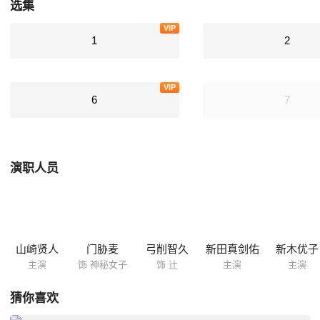
选集
VIP
1
2
VIP
6
7
演职人员
山崎贤人
门胁麦
弓削智久
新田真剑佑
新木优子
主演
饰 神秘女子
饰 辻
主演
主演
猜你喜欢