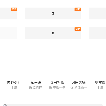
VIP
VIP
3
VIP
8
佐野勇斗
光石研
菅田将晖
冈田义德
奥贯薰
主演
饰 堂岛旺
饰 春海一德
饰 根津功一
主演