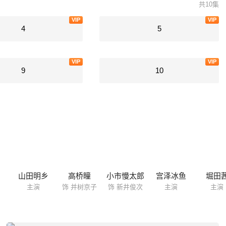
共10集
VIP
VIP
4
5
VIP
VIP
9
10
山田明乡
高桥瞳
小市慢太郎
宫泽冰鱼
堀田
主演
饰 并树京子
饰 新井俊次
主演
主演