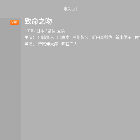
电视剧
致命之吻
VIP
2018
/
日本
/
剧情 爱情
主演：
山崎贤人
门胁麦
弓削智久
新田真剑佑
新木优子
佐
导演：
菅原伸太郎
明石广人