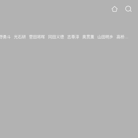
野勇斗
光石研
菅田将晖
冈田义德
志尊淳
奥贯薫
山田明乡
高桥瞳
小