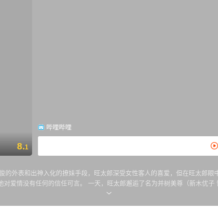
哔哩哔哩
8.
1
英俊的外表和出神入化的撩妹手段，旺太郎深受女性客人的喜爱，但在旺太郎眼
他对爱情没有任何的信任可言。 一天，旺太郎邂逅了名为并树美尊（新木优子
并且吻了他，这一吻竟然夺走了他的性命，让旺太郎陷入了7天的轮回地狱之中