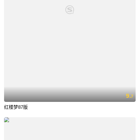
9.
7
红楼梦87版