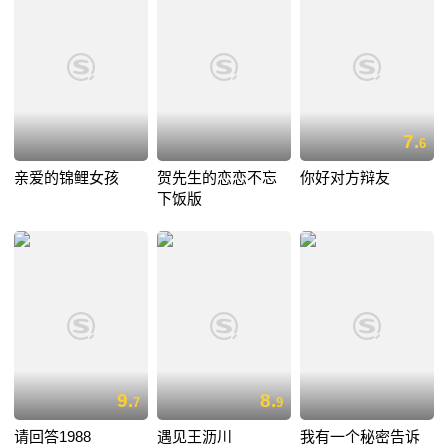
7.
6
亲爱的锦鲤女孩
贺先生的恋恋不忘
你好对方辩友
下饭版
9.
8.
7
9
请回答1988
遇见王沥川
我有一个秘密告诉