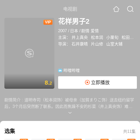
电视剧
花样男子2
VIP
2007
/
日本
/
剧情 爱情
主演：
井上真央
松本润
小栗旬
松田翔太
导演：
石井康晴
片山修
山室大辅
哔哩哔哩
8.
立即播放
2
剧情简介 :
道明寺司（松本润饰）被母亲（加賀まりこ饰）送去纽约留学
后，3个月后突然断了联系。因此而焦躁不安的杉菜（井上真央饰）难耐
相思之苦，她决定去美国找司，相逢后没有喜悦，没有惊讶，对方反而冷
冷地甩出“和你的游戏已经结束了。”这样的话。 杉菜捧着颗受伤的心回到
日本，不久即传来司和大河原滋（加藤夏希饰）的订婚消息，滋是个开朗
选集
共11集
活泼，全无心机的大小姐，她毫不掩饰自己喜欢司的心情，还把杉菜当成
好朋友，这让杉菜很是为难。但无法相信司已经不爱自己的杉菜在西门