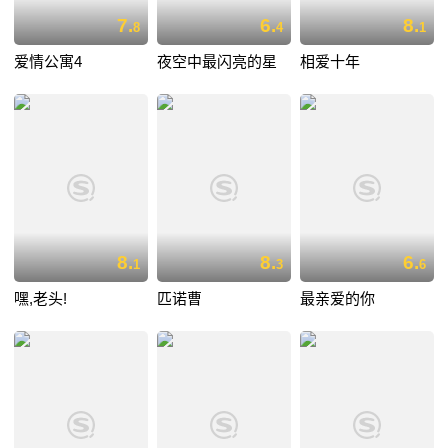
7.
6.
8.
8
4
1
爱情公寓4
夜空中最闪亮的星
相爱十年
8.
8.
6.
1
3
6
嘿,老头!
匹诺曹
最亲爱的你