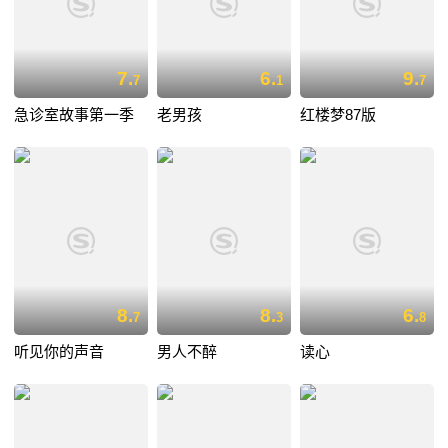
7.
6.
9.
7
1
7
急诊室故事第一季
老男孩
红楼梦87版
8.
8.
6.
7
3
8
听见你的声音
男人不醉
读心