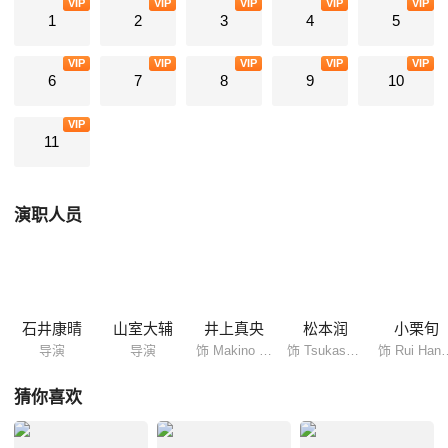
VIP
VIP
VIP
VIP
VIP
（松田翔太饰）等人的鼓励下，试图和他修补关系。就在这时，花泽类
1
2
3
4
5
（小栗旬饰）突然向自己表白了？ 好事多磨，杉菜和道明寺的爱情终会结
出正果吗？
VIP
VIP
VIP
VIP
VIP
6
7
8
9
10
VIP
11
演职人员
石井康晴
山室大辅
井上真央
松本润
小栗旬
导演
导演
饰 Makino Tsukushi (11 episodes, 2007)
饰 Tsukasa Doumyouji (11 episodes, 2007)
饰 Rui Hanazawa (11
猜你喜欢