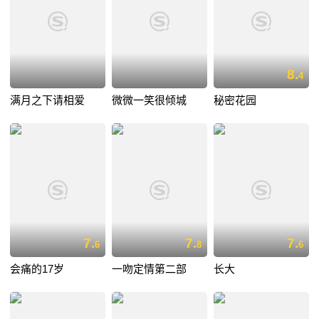
8.
4
满月之下请相爱
微微一笑很倾城
秘密花园
7.
7.
7.
6
8
6
会痛的17岁
一吻定情第二部
长大