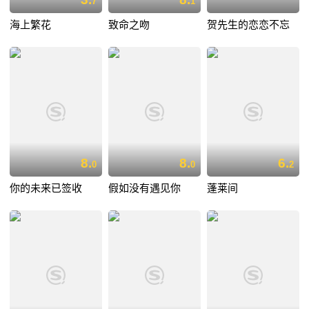
7
1
海上繁花
致命之吻
贺先生的恋恋不忘
8.
8.
6.
0
0
2
你的未来已签收
假如没有遇见你
蓬莱间