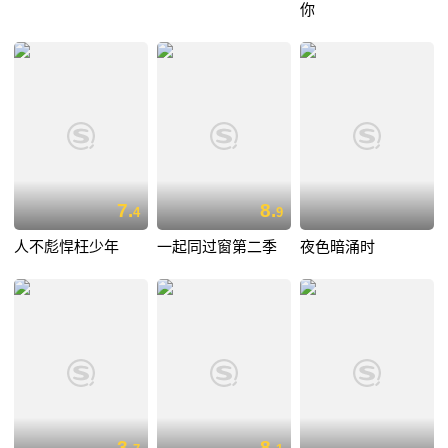
你
7.
8.
4
9
人不彪悍枉少年
一起同过窗第二季
夜色暗涌时
3.
8.