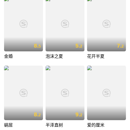
8.
5.
7.
5
2
2
金婚
泡沫之夏
花开半夏
8.
9.
2
2
蜗居
半泽直树
爱的厘米