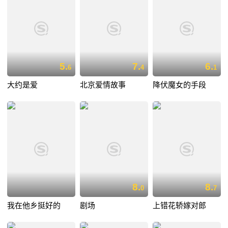
5.
7.
6.
6
4
1
大约是爱
北京爱情故事
降伏魔女的手段
8.
8.
0
7
我在他乡挺好的
剧场
上错花轿嫁对郎