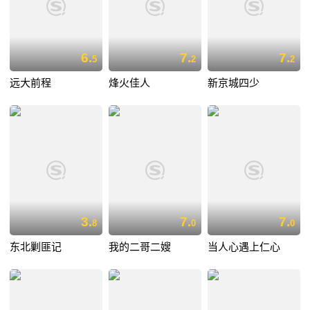
6.
7.
7.
5
2
2
远大前程
烽火佳人
新京城四少
3.
7.
7.
8
0
0
东北剿匪记
我的二哥二嫂
当人心遇上仁心