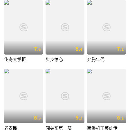
7.
8.
7.
6
4
1
传奇大掌柜
步步惊心
奔腾年代
8.
9.
8.
6
3
1
老农民
闯关东第一部
南侨机工英雄传