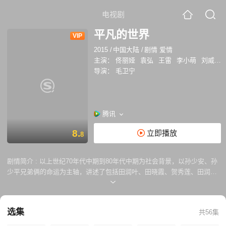
电视剧
平凡的世界
VIP
2015
/
中国大陆
/
剧情 爱情
主演：
佟丽娅
袁弘
王雷
李小萌
刘威
尤
导演：
毛卫宁
腾讯
8.
立即播放
8
剧情简介 :
以上世纪70年代中期到80年代中期为社会背景，以孙少安、孙
少平兄弟俩的命运为主轴，讲述了包括田润叶、田晓霞、贺秀莲、田润生
等在内的年轻人面临现实的挫折、压力、抉择，却从未放弃对理想、爱情
坚韧执着的追求。王雷和袁弘在剧中分别饰演哥哥孙少安，弟弟孙少平。
兄弟俩出身贫农，他们平凡但不平庸、更不甘受命运所摆布。一个带领全
选集
共56集
村致富、一个进城打工，凭借自己的双手，创造出一番属于各自的事业。
演员佟丽娅将出演孙少安的初恋田润叶，而王雷的妻子李小萌将在剧中扮