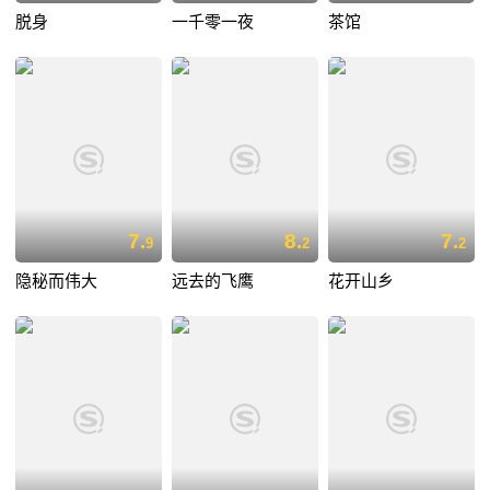
脱身
一千零一夜
茶馆
7.
8.
7.
9
2
2
隐秘而伟大
远去的飞鹰
花开山乡