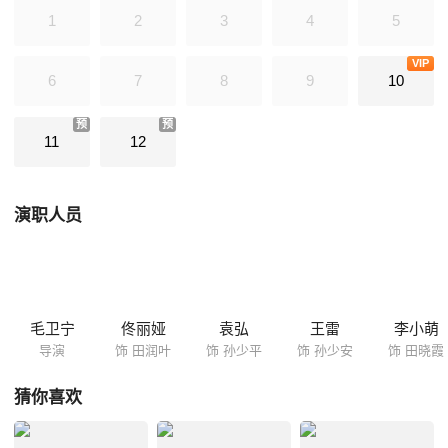
演孙少平的恋人田晓霞。这对出身干部家庭的姐妹花，不畏世俗的眼光，
1
2
3
4
5
爱上孙家两个穷小子，并陷入了深深的情感纠葛中。
VIP
6
7
8
9
10
预
预
11
12
演职人员
毛卫宁
佟丽娅
袁弘
王雷
李小萌
导演
饰 田润叶
饰 孙少平
饰 孙少安
饰 田晓霞
猜你喜欢