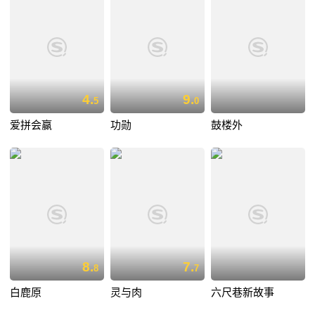
4.
9.
5
0
爱拼会赢
功勋
鼓楼外
8.
7.
8
7
白鹿原
灵与肉
六尺巷新故事