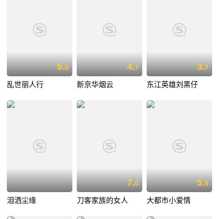
5.
4.
3.
0
7
7
乱世丽人行
新京华烟云
东江英雄刘黑仔
7.
5.
0
9
泪洒尘缘
刀客家族的女人
大都市小爱情