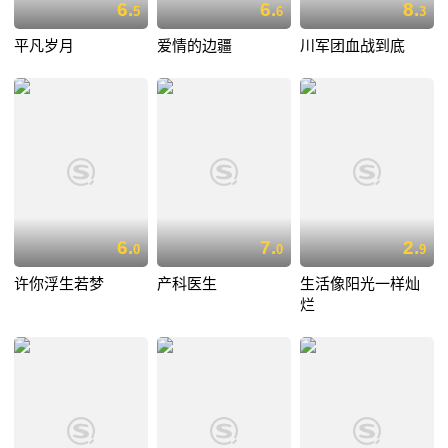
6.
6.
8.
5
6
3
平凡岁月
爱情的边疆
川军团血战到底
6.
7.
2.
0
0
9
许你浮生若梦
产科医生
生活像阳光一样灿
烂