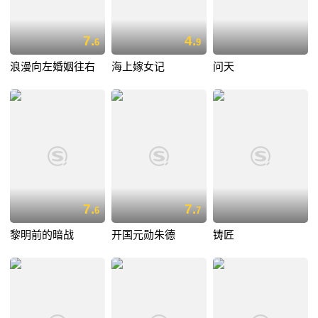
7.
4.
6
9
浪漫向左婚姻往右
海上嫁女记
问天
7.
7.
6
7
黎明前的暗战
开国元勋朱德
铸匠