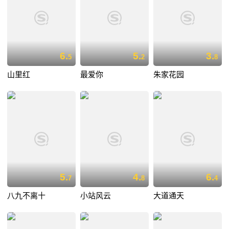
6.
5.
3.
5
2
8
山里红
最爱你
朱家花园
5.
4.
6.
7
8
4
八九不离十
小站风云
大道通天