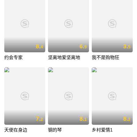
8.
6.
3.
4
9
5
约会专家
坚离地爱坚离地
我不是购物狂
7.
8.
8.
2
1
2
天使在身边
钢的琴
乡村爱情1