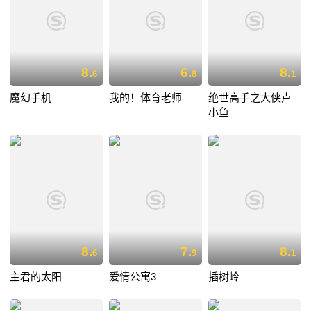
8.
6.
8.
6
8
1
魔幻手机
我的！体育老师
绝世高手之大侠卢
小鱼
8.
7.
8.
6
9
1
主君的太阳
爱情公寓3
插树岭