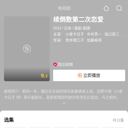
电视剧
续倒数第二次恋爱
2014
/
日本
/
喜剧 剧情
主演：
小泉今日子
中井贵一
坂口宪二
内
导演：
宫本理江子
加藤裕将
西瓜视频
9.
立即播放
3
剧情简介 :
新的一年，镰仓长仓家的快乐故事继续上演。吉野千明（小泉
今日子 饰）荣升副部长，高居管理层的她对现场无比留恋。与之相对，长
仓和平（中井贵一 饰）因世界遗产申报失败遭到惩罚任命，兼任观光促进
课和秘书课课长，偏偏脾气乖张的市长又对他情感微妙。万理子（内田有
纪 饰）走出蜗居，朝着编剧之梦迈进。真平（坂口宪二 饰）的婚礼出现
选集
共11集
问题，无奈又回归“镰仓天使”身份。典子（饭岛直子 饰）持续聒噪，与丈
夫的关系进入关键时期。千明与和平若即若离，相互吐槽又惺惺相惜。而