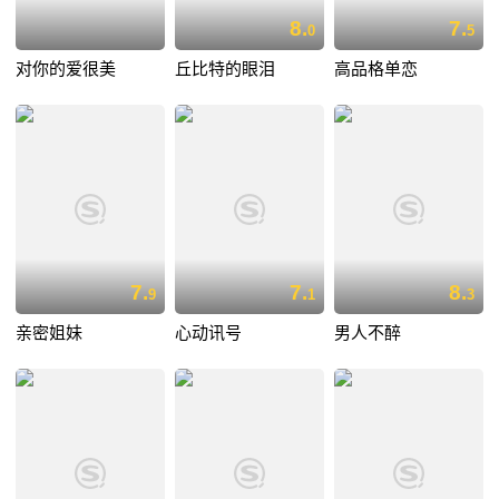
8.
7.
0
5
对你的爱很美
丘比特的眼泪
高品格单恋
7.
7.
8.
9
1
3
亲密姐妹
心动讯号
男人不醉