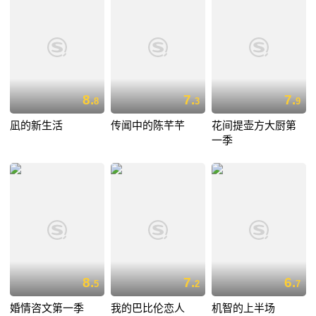
8.
7.
7.
8
3
9
凪的新生活
传闻中的陈芊芊
花间提壶方大厨第
一季
8.
7.
6.
5
2
7
婚情咨文第一季
我的巴比伦恋人
机智的上半场