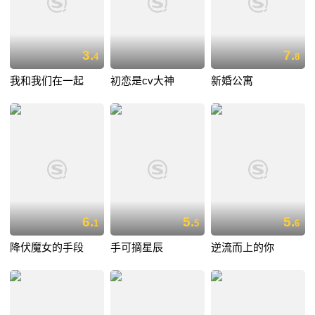
3.
7.
4
8
我和我们在一起
初恋是cv大神
新婚公寓
6.
5.
5.
1
5
6
降伏魔女的手段
手可摘星辰
逆流而上的你