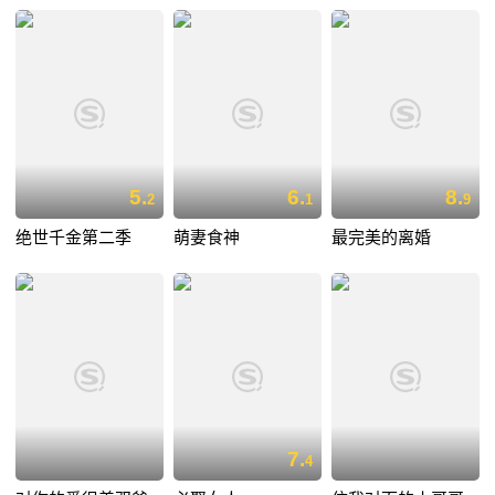
5.
6.
8.
2
1
9
绝世千金第二季
萌妻食神
最完美的离婚
7.
4