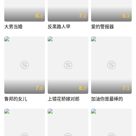
8.
7.
5.
1
1
3
大男当婚
反黑路人甲
爱的警报器
7.
8.
7.
0
7
1
鲁邦的女儿
上错花轿嫁对郎
加油你是最棒的