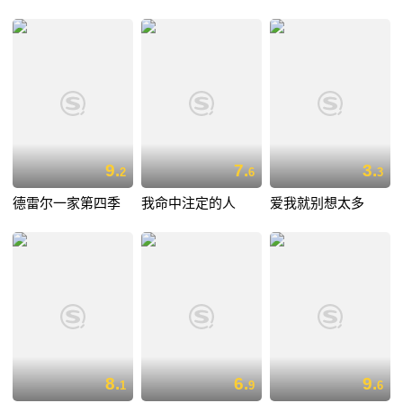
9.
7.
3.
2
6
3
德雷尔一家第四季
我命中注定的人
爱我就别想太多
8.
6.
9.
1
9
6