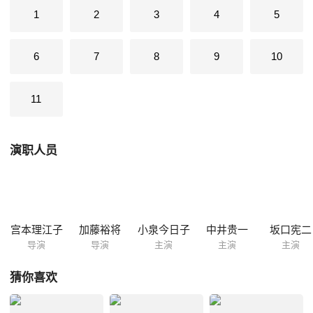
就在此时，当初用便签纸甩掉千明的青年编剧凉太（加濑亮 饰）突然出
1
2
3
4
5
现，和平似乎也对女儿同学的母亲原田薰子（长谷川京子 饰）颇有好感。
48岁的千明，52岁的和平，加在一起一百岁的两个人，走过樱花烂熳的时
6
7
8
9
10
节……
11
演职人员
宫本理江子
加藤裕将
小泉今日子
中井贵一
坂口宪二
导演
导演
主演
主演
主演
猜你喜欢