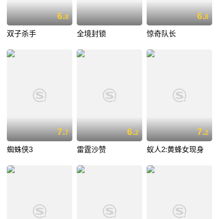
6.
6.
8
8
双子杀手
全境封锁
惊奇队长
7.
6.
7.
7
2
2
蜘蛛侠3
雷霆沙赞
蚁人2:黄蜂女现身