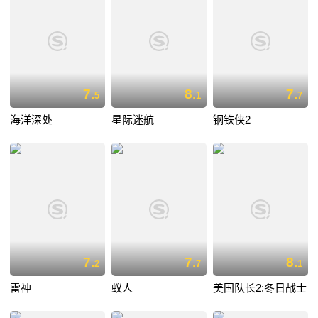
7.
8.
7.
5
1
7
海洋深处
星际迷航
钢铁侠2
7.
7.
8.
2
7
1
雷神
蚁人
美国队长2:冬日战士