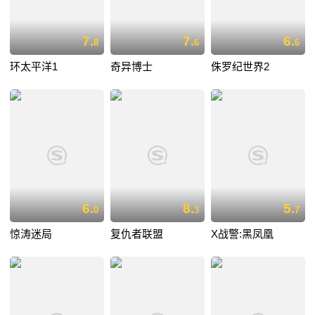
7.
7.
6.
8
6
6
环太平洋1
奇异博士
侏罗纪世界2
6.
8.
5.
0
3
7
惊涛迷局
复仇者联盟
X战警:黑凤凰