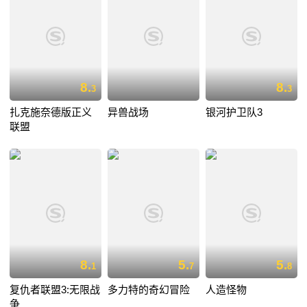
8.
8.
3
3
扎克施奈德版正义
异兽战场
银河护卫队3
联盟
8.
5.
5.
1
7
8
复仇者联盟3:无限战
多力特的奇幻冒险
人造怪物
争