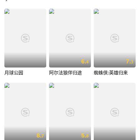
6.
7.
4
3
月球公园
阿尔法狼伴归途
蜘蛛侠:英雄归来
8.
5.
7
8