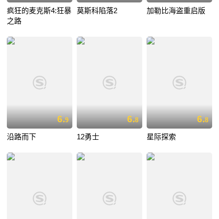
疯狂的麦克斯4:狂暴
莫斯科陷落2
加勒比海盗重启版
之路
6.
6.
6.
9
8
8
沿路而下
12勇士
星际探索