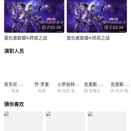
度集结，他们分别穿越不同的时代去搜集无限宝石。而在这一过程中，平
行宇宙的灭霸察觉了他们的计划。 注定要载入史册的最终决战，超级英雄
们为了心中恪守的信念前仆后继……
2:53:39
2:53:39
复仇者联盟4:终局之战
复仇者联盟4:终局之战
演职人员
安东尼·罗素
乔·罗素
小罗伯特·唐尼
克里斯·埃文斯
克里斯·海姆斯沃斯
导演
导演
饰 托尼·史塔克
饰 史蒂文·罗杰斯
饰 托尔·奥
猜你喜欢