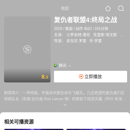
电影
复仇者联盟4:终局之战
2019
/
美国
/
动作 科幻
/
181分钟
主演：
小罗伯特·唐尼
克里斯·埃文斯
克里
导演：
安东尼·罗素
乔·罗素
腾讯
8.
立即播放
5
剧情简介 :
一声响指，宇宙间半数生命灰飞烟灭。几近绝望的复仇者们在
惊奇队长（布丽·拉尔森 Brie Larson 饰）的帮助下找到灭霸（乔什·布洛林
Josh Brolin 饰）归隐之处，却得知六颗无限宝石均被销毁，希望彻底破
灭。如是过了五年，迷失在量子领域的蚁人（保罗·路德 Paul Rudd 饰）
意外回到现实世界，他的出现为幸存的复仇者们点燃了希望。与美国队长
相关可播资源
（克里斯·埃文斯 Chris Evans 饰）冰释前嫌的托尼（小罗伯特·唐尼
Robert Downey Jr. 饰）找到了穿越时空的方法，星散各地的超级英雄再