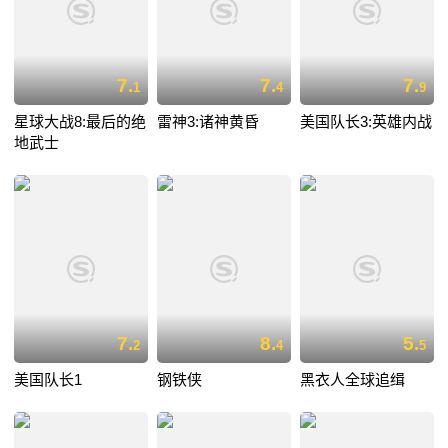
7.
7.
7.
1
4
9
星球大战8:最后的绝
雷神3:诸神黄昏
美国队长3:英雄内战
地武士
7.
8.
5.
2
4
5
美国队长1
钢铁侠
黑衣人全球追缉