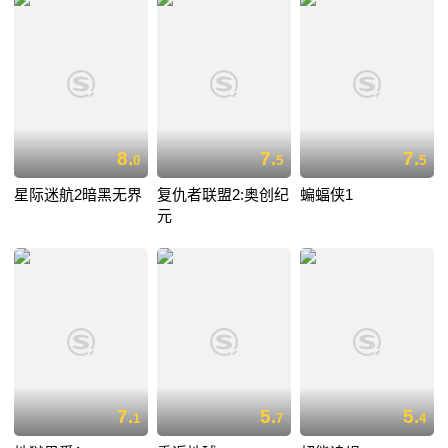
8.
7.
7.
0
5
5
星际迷航2暗黑无界
复仇者联盟2:奥创纪
蝙蝠侠1
元
7.
5.
5.
1
7
4