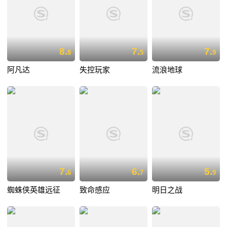
8.
7.
7.
8
5
9
阿凡达
失控玩家
流浪地球
7.
6.
5.
6
7
9
蜘蛛侠英雄远征
致命感应
明日之战