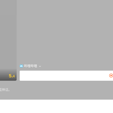
哔哩哔哩
5.
4
威神话。