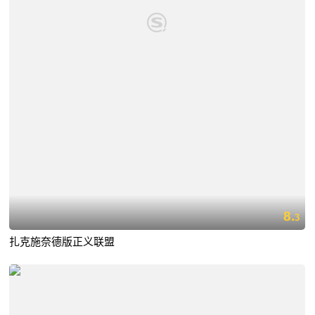
8.
3
扎克施奈德版正义联盟