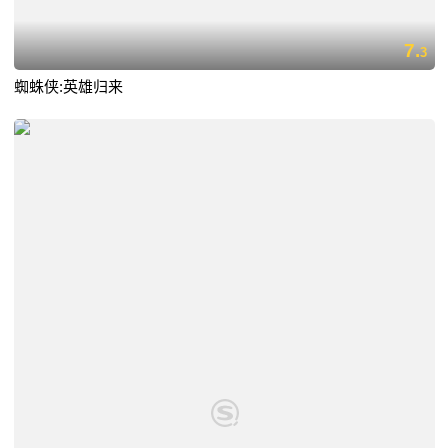
7.
3
蜘蛛侠:英雄归来