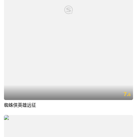
7.
6
蜘蛛侠英雄远征