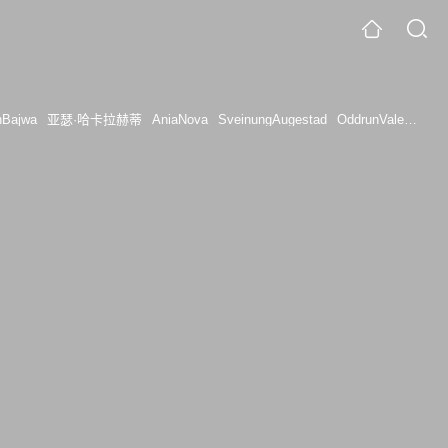
hBajwa
亚瑟·哈卡拉赫蒂
AniaNova
SveinungAugestad
OddrunValestrand