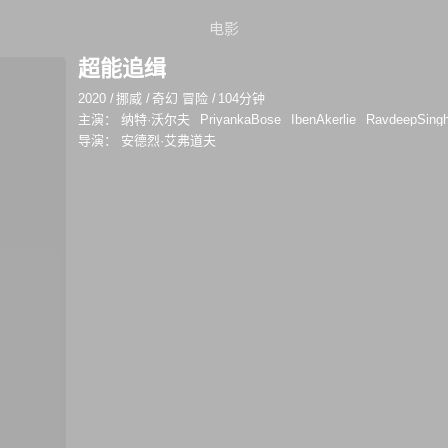
电影
超能追缉
2020
/
挪威
/
奇幻 冒险
/
104分钟
主演：
纳特·沃尔夫
PriyankaBose
IbenAkerlie
RavdeepSing
导演：
安德烈·艾弗道夫