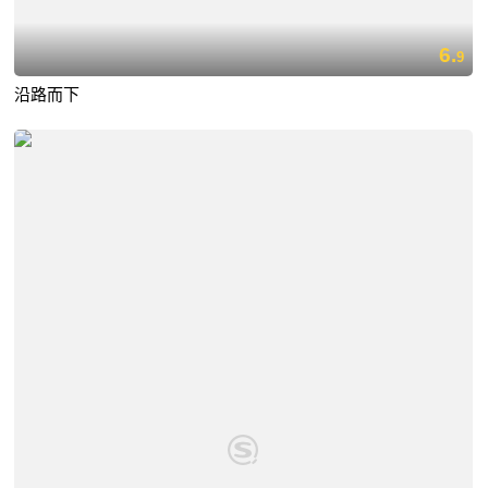
6.
9
沿路而下