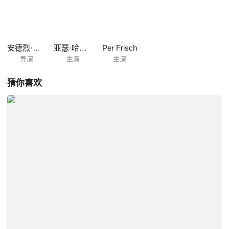
安德烈·艾弗道夫
亚瑟·哈卡拉赫蒂
Per Frisch
导演
主演
主演
猜你喜欢