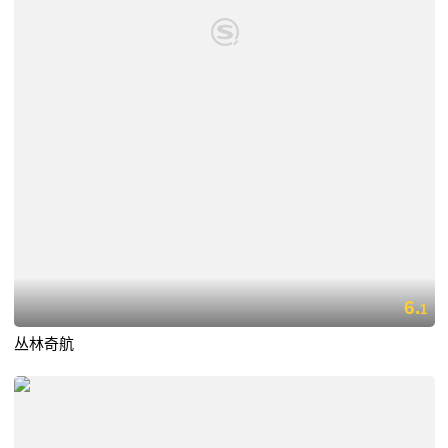
6.
1
丛林奇航