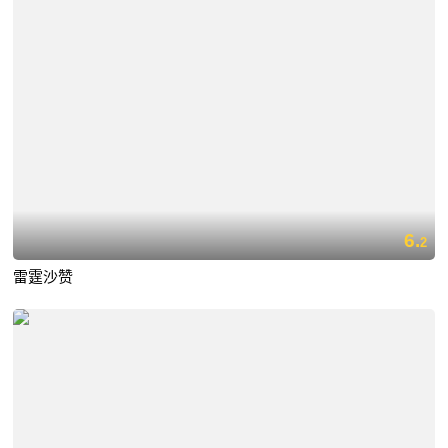
6.
2
雷霆沙赞