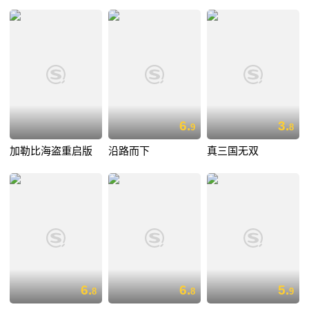
6.
3.
9
8
加勒比海盗重启版
沿路而下
真三国无双
6.
6.
5.
8
8
9