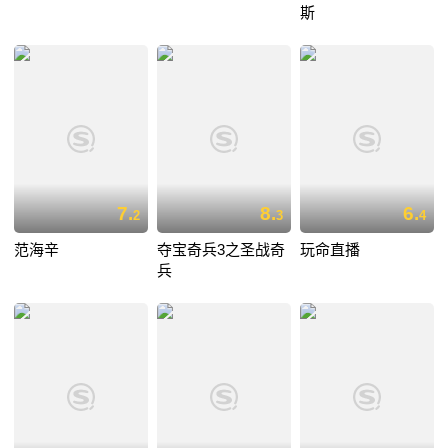
斯
7.
8.
6.
2
3
4
范海辛
夺宝奇兵3之圣战奇
玩命直播
兵