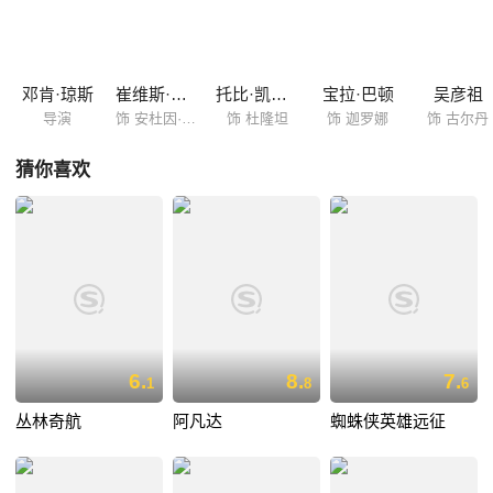
斯，在此处，人类领袖洛萨（崔维斯·费米尔 Travis Fimmel 饰）亦在寻找
结束战争的两全之道。
邓肯·琼斯
崔维斯·费米尔
托比·凯贝尔
宝拉·巴顿
吴彦祖
导演
饰 安杜因·洛萨
饰 杜隆坦
饰 迦罗娜
饰 古尔丹
猜你喜欢
6.
8.
7.
1
8
6
丛林奇航
阿凡达
蜘蛛侠英雄远征