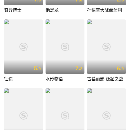
6
6
8
奇异博士
他是龙
孙悟空大战盘丝洞
5.
7.
6.
0
2
0
征途
水形物语
古墓丽影:源起之战