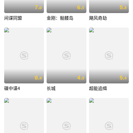
7.
6.
5.
0
5
8
间谍同盟
金刚：骷髅岛
飓风奇劫
8.
4.
5.
4
9
4
碟中谍4
长城
超能追缉