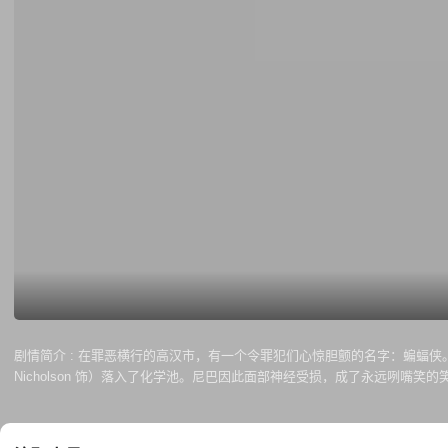
剧情简介 :
在罪恶横行的高汉市，有一个令罪犯们心惊胆颤的名字：蝙蝠侠。蝙蝠
Nicholson 饰）落入了化学池。尼巴因此面部神经受损，成了永远咧嘴
侠及时赶到，挫败了“小丑”的阴谋。在女友碧姬（金贝辛格 Kim Basin
教堂楼顶决一死战！