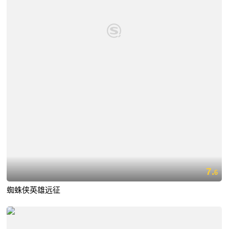
7.
6
蜘蛛侠英雄远征