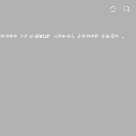
帕特·亨格尔
比利·迪·威廉姆斯
迈克尔·高夫
杰克·帕兰斯
杰瑞·霍尔
崔西·沃