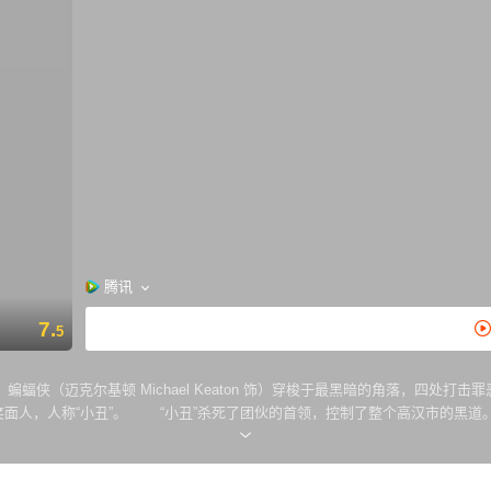
腾讯
7.
5
侠（迈克尔基顿 Michael Keaton 饰）穿梭于最黑暗的角落，四处打击
笑的笑面人，人称“小丑”。 “小丑”杀死了团伙的首领，控制了整个高汉市的黑
ger 饰）家里时，“小丑”突然袭击，蝙蝠侠巧妙躲过了袭击，意外发现“小丑”