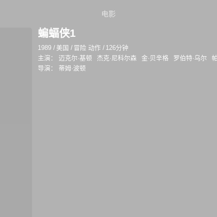
电影
蝙蝠侠1
1989
/
美国
/
冒险 动作
/
126分钟
主演：
迈克尔·基顿
杰克·尼科尔森
金·贝辛格
罗伯特·乌尔
导演：
蒂姆·波顿