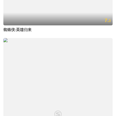
7.
3
蜘蛛侠:英雄归来