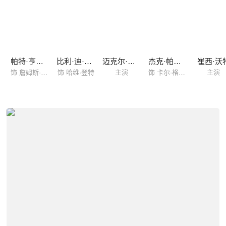
帕特·亨格尔
比利·迪·威廉姆斯
迈克尔·高夫
杰克·帕兰斯
崔西·沃
饰 詹姆斯·戈登
饰 哈维·登特
主演
饰 卡尔·格里森
主演