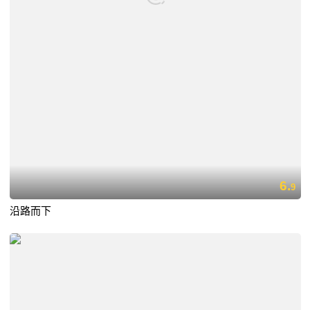
6.
9
沿路而下