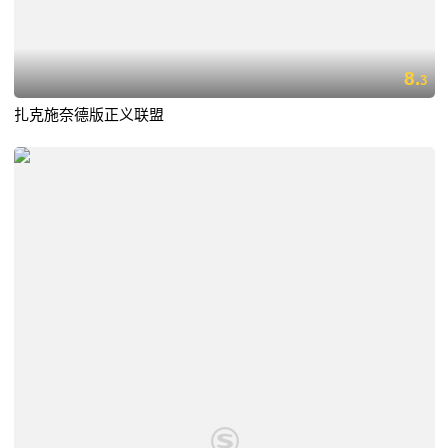
8.
3
扎克施奈德版正义联盟