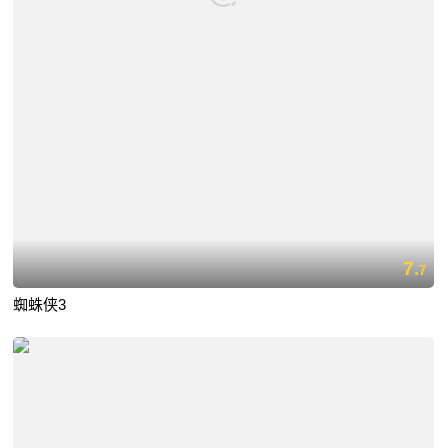
7.
7
蜘蛛侠3