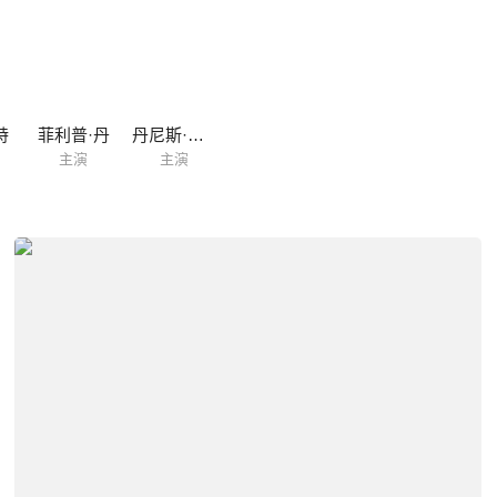
特
菲利普·丹
丹尼斯·里尔
主演
主演