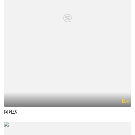
8.
8
阿凡达