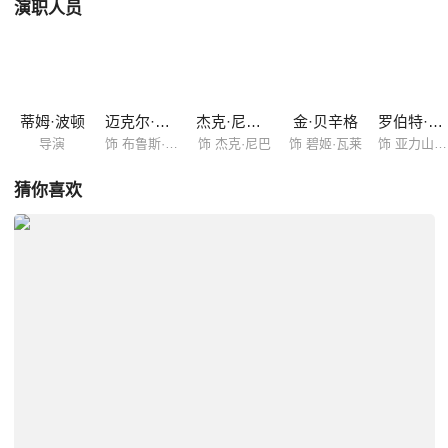
演职人员
蒂姆·波顿
迈克尔·基顿
杰克·尼科尔森
金·贝辛格
罗伯特·乌尔
导演
饰 布鲁斯·韦恩
饰 杰克·尼巴
饰 碧姬·瓦莱
饰 亚力山大·诺克斯
猜你喜欢