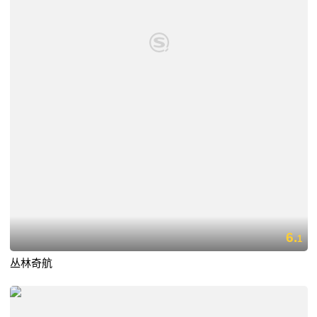
6.
1
丛林奇航