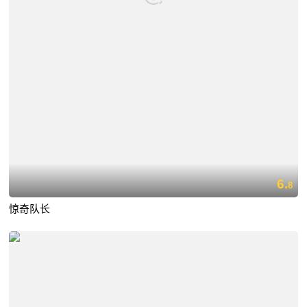
6.
8
惊奇队长