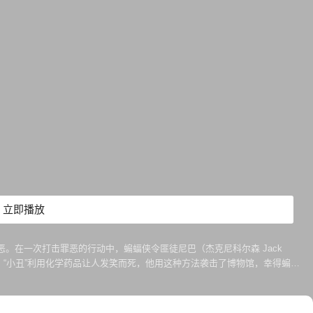
立即播放
罪恶。在一次打击罪恶的行动中，蝙蝠侠令匪徒尼巴（杰克尼科尔森 Jack
道。“小丑”利用化学药品让人发笑而死，他用这种方法袭击了博物馆，幸得蝙蝠
就是杀死自己的父母的仇人。 “小丑”这次虏走了蝙蝠侠的女友碧姬，约定蝙蝠在