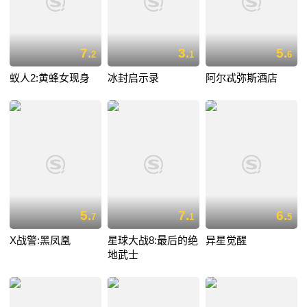
7.
3.
5.
2
1
6
蚁人2:黄蜂女现身
冰封启示录
阿尔忒弥斯酒店
5.
7.
6.
7
1
5
X战警:黑凤凰
星球大战8:最后的绝
异星觉醒
地武士