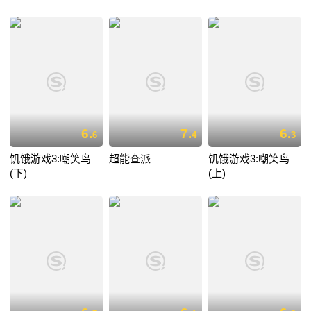
6.
7.
6.
6
4
3
饥饿游戏3:嘲笑鸟
超能查派
饥饿游戏3:嘲笑鸟
(下)
(上)