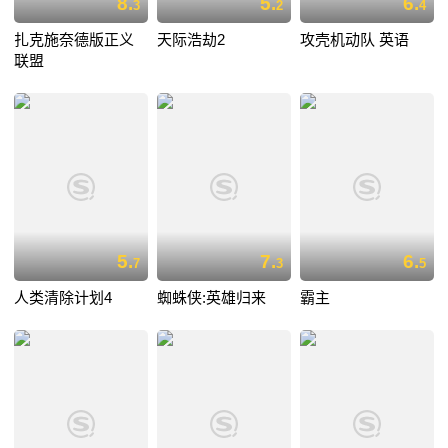
8.
5.
6.
3
2
4
扎克施奈德版正义
天际浩劫2
攻壳机动队 英语
联盟
5.
7.
6.
7
3
5
人类清除计划4
蜘蛛侠:英雄归来
霸主