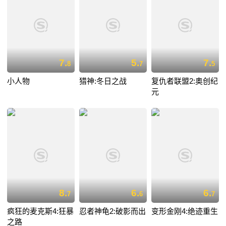
7.
5.
7.
8
7
5
小人物
猎神:冬日之战
复仇者联盟2:奥创纪
元
8.
6.
6.
7
6
7
疯狂的麦克斯4:狂暴
忍者神龟2:破影而出
变形金刚4:绝迹重生
之路