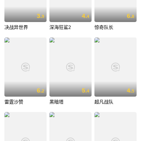
3.
4.
6.
9
4
8
决战异世界
深海狂鲨2
惊奇队长
6.
5.
4.
2
4
5
雷霆沙赞
黑暗塔
超凡战队