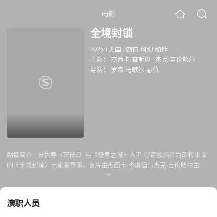
电影
全境封锁
2026
/
美国
/
剧情 科幻 动作
主演：
杰西卡·查斯坦
杰克·吉伦哈尔
导演：
罗森·马歇尔·瑟伯
剧情简介 :
曾执导《死侍2》与《极寒之城》大卫·雷奇被指名为即将来临
的《全境封锁》电影版导演。该片由杰西卡·查斯坦与杰克·吉伦哈尔主
演，《全境封锁》的故事背景设定于纽约市，黑色星期五纸币交易造成的
病毒感染席卷了整个城市。随着圣诞的临近，整个城市陷入混乱之中，一
群受过训练的市民站出来应对这场危机，拯救城市。
演职人员