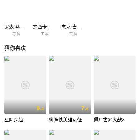
罗森·马歇尔·瑟伯
杰西卡·查斯坦
杰克·吉伦哈尔
导演
主演
主演
猜你喜欢
9.
7.
4
6
星际穿越
蜘蛛侠英雄远征
僵尸世界大战2