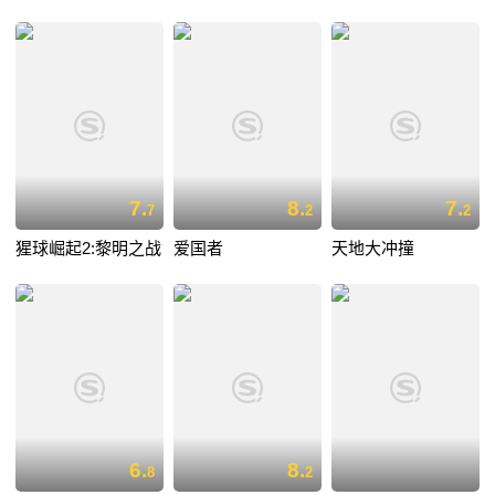
7.
8.
7.
7
2
2
猩球崛起2:黎明之战
爱国者
天地大冲撞
6.
8.
8
2