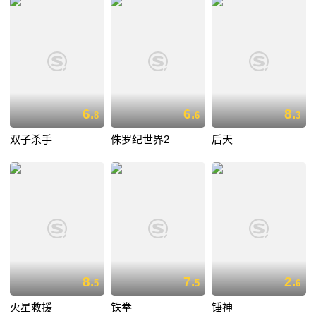
6.
6.
8.
8
6
3
双子杀手
侏罗纪世界2
后天
8.
7.
2.
5
5
6
火星救援
铁拳
锤神