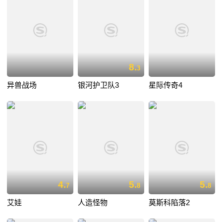
8.
3
异兽战场
银河护卫队3
星际传奇4
4.
5.
5.
7
8
8
艾娃
人造怪物
莫斯科陷落2