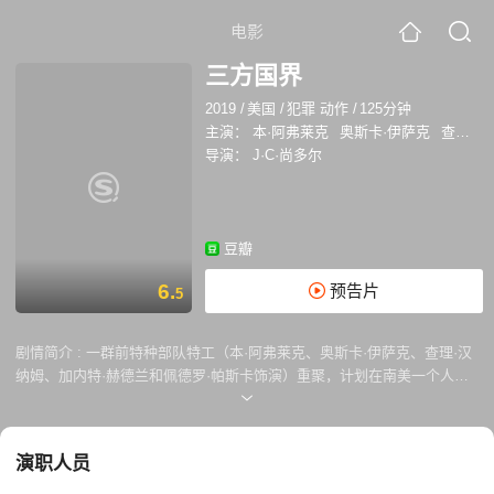
电影
三方国界
2019
/
美国
/
犯罪 动作
/
125分钟
主演：
本·阿弗莱克
奥斯卡·伊萨克
查理·汉纳姆
导演：
J·C·尚多尔
豆瓣
6.
预告片
5
剧情简介 :
一群前特种部队特工（本·阿弗莱克、奥斯卡·伊萨克、查理·汉
纳姆、加内特·赫德兰和佩德罗·帕斯卡饰演）重聚，计划在南美一个人口
稀少的多边境地区实施抢劫。这些无名英雄曾在各自的职业生涯中享有声
望，但那都是为国家而战，这是他们第一次为自己承担这种危险的使命。
但是，当事件发生意想不到的转折，他们无法逃脱危险时，必须展开一场
演职人员
史诗般的生存之战，而此时他们的技能、忠诚和道德也几近崩溃。本片由
荣获奥斯卡金像奖提名的 J·C·尚多尔（《商海通牒》《一切尽失》《至暴