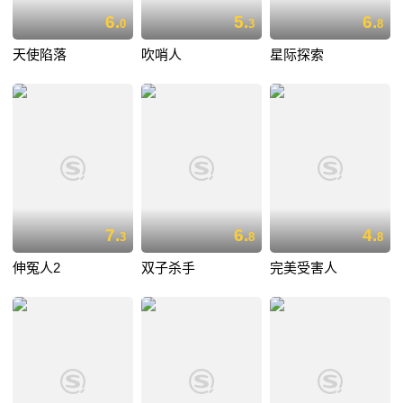
6.
5.
6.
0
3
8
天使陷落
吹哨人
星际探索
7.
6.
4.
3
8
8
伸冤人2
双子杀手
完美受害人