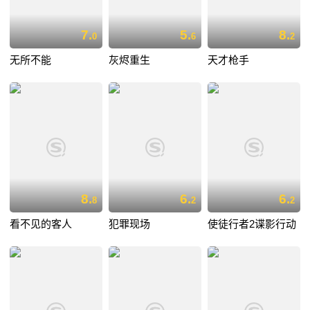
7.
5.
8.
0
6
2
无所不能
灰烬重生
天才枪手
8.
6.
6.
8
2
2
看不见的客人
犯罪现场
使徒行者2谍影行动