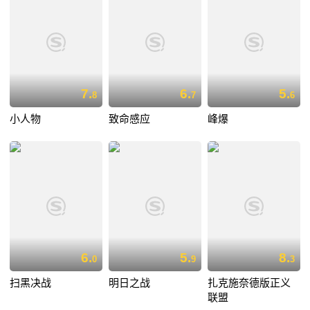
7.
6.
5.
8
7
6
小人物
致命感应
峰爆
6.
5.
8.
0
9
3
扫黑决战
明日之战
扎克施奈德版正义
联盟