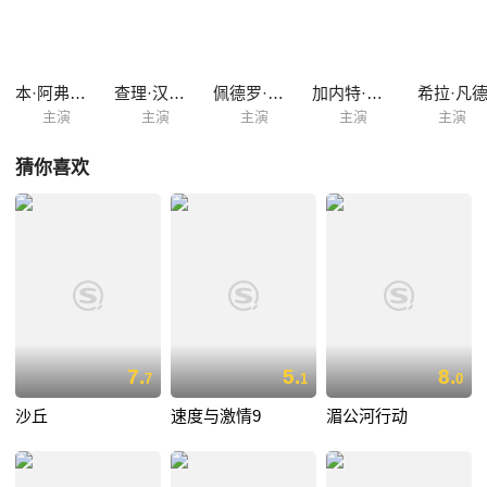
之年》）执导，由尚多尔和奥斯卡金像奖得主马克·鲍尔（《拆弹部队》
《猎杀本·拉登》）共同担任编剧。
本·阿弗莱克
查理·汉纳姆
佩德罗·帕斯卡
加内特·赫德兰
希拉·凡
主演
主演
主演
主演
主演
猜你喜欢
7.
5.
8.
7
1
0
沙丘
速度与激情9
湄公河行动