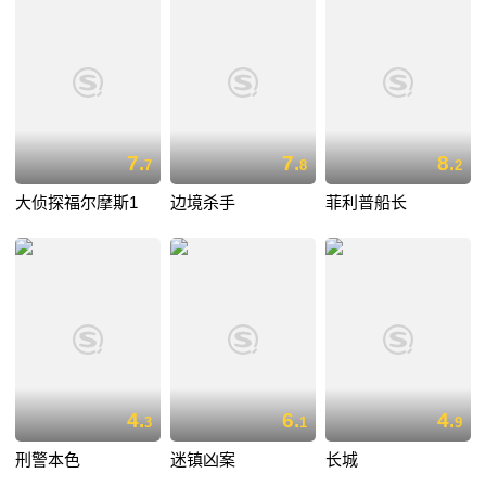
7.
7.
8.
7
8
2
大侦探福尔摩斯1
边境杀手
菲利普船长
4.
6.
4.
3
1
9
刑警本色
迷镇凶案
长城