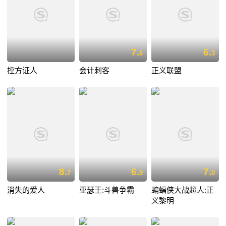
7.
6.
6
3
控方证人
会计刺客
正义联盟
8.
6.
7.
7
9
0
消失的爱人
亚瑟王:斗兽争霸
蝙蝠侠大战超人:正
义黎明