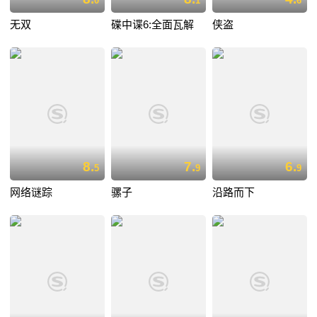
0
1
6
无双
碟中谍6:全面瓦解
侠盗
8.
7.
6.
5
9
9
网络谜踪
骡子
沿路而下