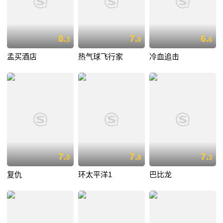
8.
7.
6.
3
0
6
孟买酒店
热气球飞行家
冷血追击
7.
7.
7.
0
8
3
复仇
环太平洋1
巴比龙