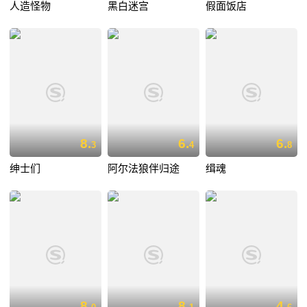
人造怪物
黑白迷宫
假面饭店
8.
6.
6.
3
4
8
绅士们
阿尔法狼伴归途
缉魂
8.
8.
4.