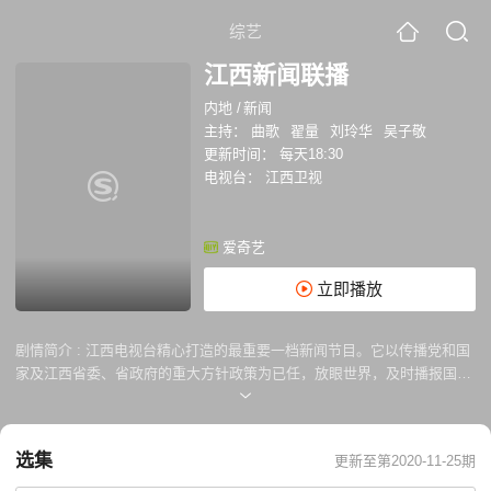
综艺
江西新闻联播
内地
/
新闻
主持：
曲歌
翟量
刘玲华
吴子敬
更新时间：
每天18:30
电视台：
江西卫视
爱奇艺
立即播放
剧情简介 :
江西电视台精心打造的最重要一档新闻节目。它以传播党和国
家及江西省委、省政府的重大方针政策为已任，放眼世界，及时播报国内
外特别是发生在江西大地上的最新重大事件，突出宣传江西各地、各条战
线在改革开放、经济建设、社会发展中取得的最新成就、涌现出的重大典
型、积累的成功经验，积极向海内外广大观众宣传江西、推介江西，是人
选集
更新至第2020-11-25期
民了解、认识江西的重要窗口。