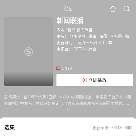
综艺
新闻联播
内地
/
新闻 新闻节目
主持：
欧阳夏丹
康辉
海霞
李梓萌
郭志坚
更新时间：
每周一至周日 19:00
电视台：
CCTV-1 综合
CNTV
立即播放
剧情简介 :
自1982年9月1日起，中共中央明确规定，重要新闻首先在《新
闻联播》中发布，由此开始奠定节目为官方新闻发布管道的重要地位，节
目宗旨“宣传党和政府的声音，传播天下大事”；但新闻先后次序排列不是
以其重要性，而是以国家领导人的排名先后而定的。其大致内容按播出顺
序是：中央政治局常委的外交、访问、会议以及视察活动，中共中央或中
选集
更新至第2024-06-06期
央政府开的某项会议，思想教育类短片，联播快讯（中国境内各个领域的
进步，人民大众的精神面貌，神州大地的风采），最后是时长通常不超过