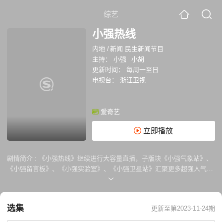
综艺
小强热线
内地
/
新闻 民生新闻节目
主持：
小强
小胡
更新时间：
每周一至日
电视台：
浙江卫视
爱奇艺
立即播放
剧情简介 :
《小强热线》继续进行大容量直播，子版块《小强气象站》、
《小强留言板》、《小强实验室》、《小强卫星站》汇聚更多超强人气。
热点事件有小强追踪到底，公众话题听小强独家评述，大事小事找小强帮
你解决，喜怒哀乐看小强个性演绎。“大事小事，有事您说话”。
选集
更新至第2023-11-24期