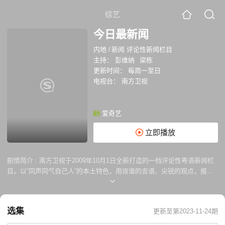
综艺
今日最新闻
内地
/
新闻 评论性新闻栏目
主持：
彭维纳
梁栋
更新时间：
每周一至日
电视台：
南方卫视
爱奇艺
立即播放
剧情简介 :
南方卫视于2009年10月1日全新打造的一档评论性粤语新闻栏
目。以“同声同气自己人”的本土特色，用诙谐的言语、尖锐的观点，报道
并点评身边发生的事情。内容贴近民生，反映民意，自开播以来，深受广
东观众的欢迎。该节目从2011年1月10日起全新扩版，周一至周五的节目
时长由原来的30分钟延长至45分钟。
选集
更新至第2023-11-24期