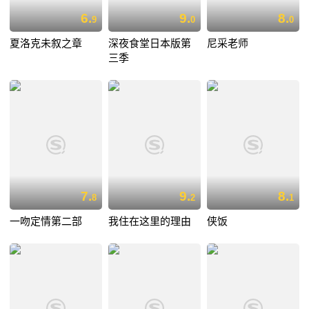
6.
9.
8.
9
0
0
夏洛克未叙之章
深夜食堂日本版第
尼采老师
三季
7.
9.
8.
8
2
1
一吻定情第二部
我住在这里的理由
侠饭