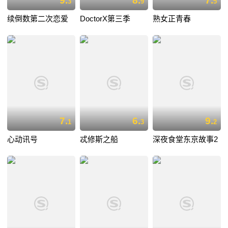
9.
8.
7.
3
9
5
续倒数第二次恋爱
DoctorX第三季
熟女正青春
7.
6.
9.
1
3
2
心动讯号
忒修斯之船
深夜食堂东京故事2