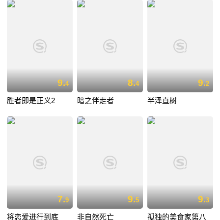
9.
8.
9.
4
4
2
胜者即是正义2
暗之伴走者
半泽直树
7.
9.
9.
9
5
3
将恋爱进行到底
非自然死亡
孤独的美食家第八