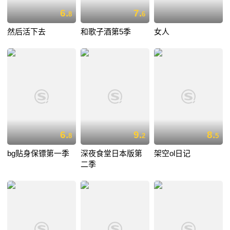
6.
7.
8
6
然后活下去
和歌子酒第5季
女人
6.
9.
8.
8
2
5
bg贴身保镖第一季
深夜食堂日本版第
架空ol日记
二季