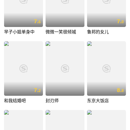
7.
7.
6
0
早子小姐单身中
微微一笑很倾城
鲁邦的女儿
7.
8.
2
8
和我结婚吧
封刃师
东京大饭店