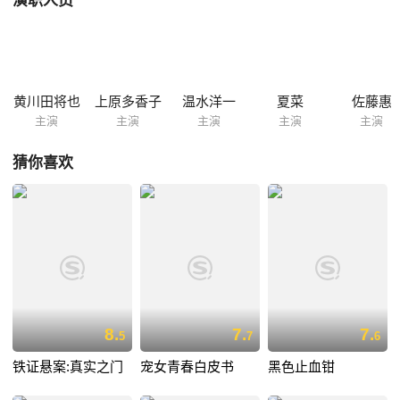
演职人员
舞われる。
黄川田将也
上原多香子
温水洋一
夏菜
佐藤惠
主演
主演
主演
主演
主演
猜你喜欢
8.
7.
7.
5
7
6
铁证悬案:真实之门
宠女青春白皮书
黑色止血钳