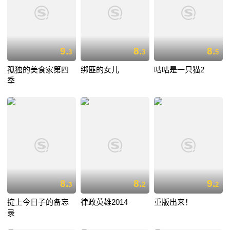
9.
8.
8.
3
3
5
孤独的美食家第四
绑匪的女儿
咕咕是一只猫2
季
8.
8.
9.
3
2
2
掟上今日子的备忘
律政英雄2014
重版出来！
录