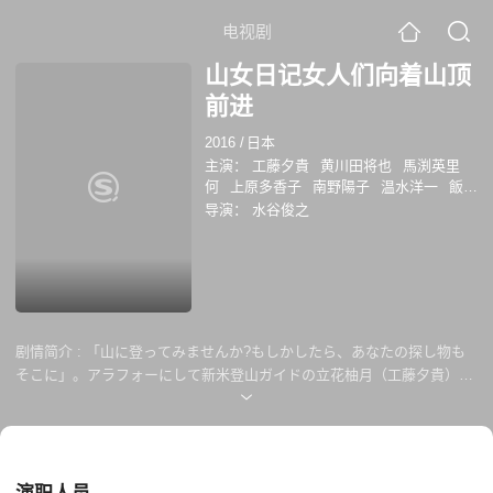
电视剧
山女日记女人们向着山顶
前进
2016
/
日本
主演：
工藤夕貴
黄川田将也
馬渕英里
何
上原多香子
南野陽子
温水洋一
飯田
基祐
夏菜
かたせ梨乃
萩原聖人
佐藤
导演：
水谷俊之
惠
工藤夕贵
萩原圣人
剧情简介 :
「山に登ってみませんか?もしかしたら、あなたの探し物も
そこに」。アラフォーにして新米登山ガイドの立花柚月（工藤夕貴）は
その日、初めての単独ツアーガイドに臨む。目指すは日本百名山の「妙
高山火打山」。参加者はデパート勤務の由美（上原多香子）と律子（馬
渕英里何）、介護施設職員の美津子（南野陽子）ら四名。それぞれの事
情を抱えて登る初心者の彼女たちと向き合い、年下の先輩ガイド木嶋
（黄川田将也）に翻弄されながら、柚月は初日から思わぬトラブルに見