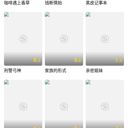
咖啡遇上香草
钱断情始
黑皮记事本
8.
8.
7.
3
8
9
刑警弓神
家族的形式
亲密姐妹