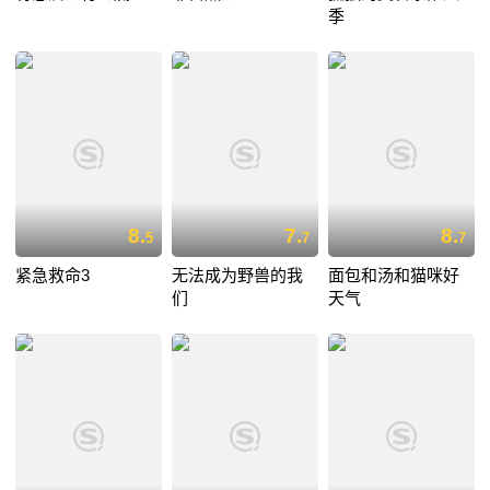
季
8.
7.
8.
5
7
7
紧急救命3
无法成为野兽的我
面包和汤和猫咪好
们
天气