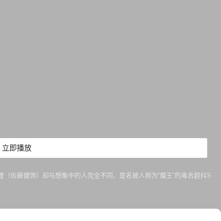
立即播放
（佐藤健饰）却与想象中的人完全不同，是名被人称为“魔王”的毒舌超抖S