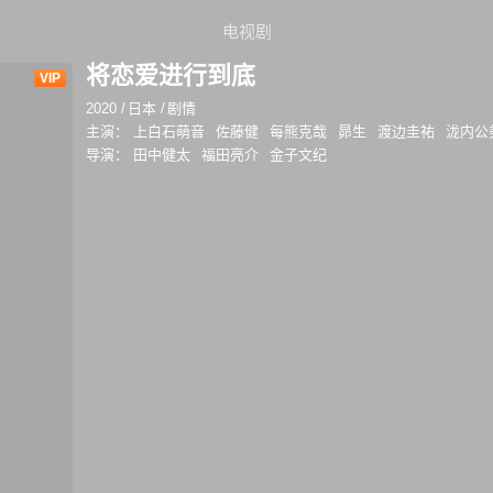
电视剧
将恋爱进行到底
VIP
2020
/
日本
/
剧情
主演：
上白石萌音
佐藤健
每熊克哉
昴生
渡边圭祐
泷内公
导演：
田中健太
福田亮介
金子文纪