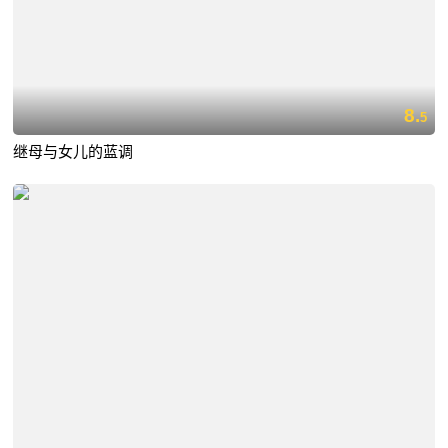
8.
5
继母与女儿的蓝调