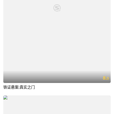
8.
5
铁证悬案:真实之门