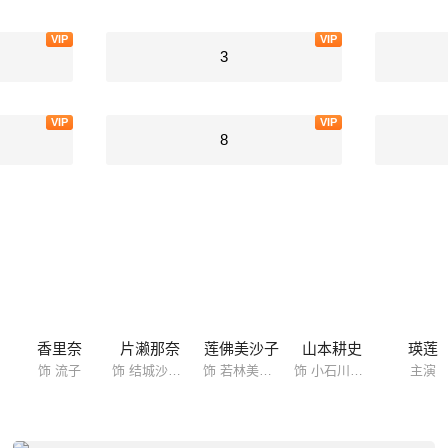
VIP
VIP
3
VIP
VIP
8
香里奈
片濑那奈
莲佛美沙子
山本耕史
瑛莲
饰 流子
饰 结城沙世子
饰 若林美野里
饰 小石川六郎
主演