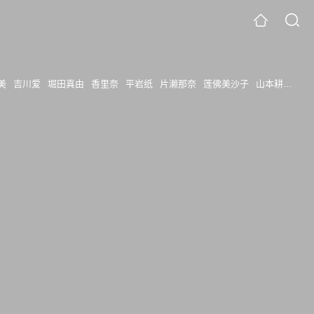
美
吉川爱
堀田真由
香里奈
平岩纸
片濑那奈
莲佛美沙子
山本耕史
瑛