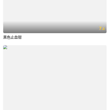
7.
6
黑色止血钳