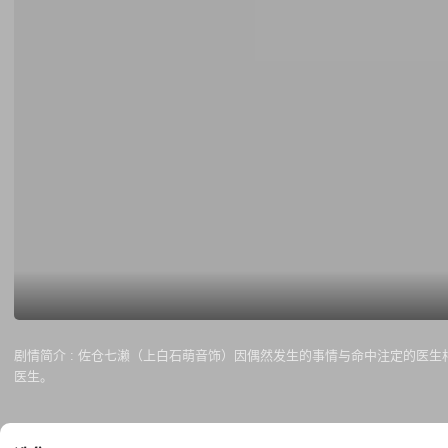
剧情简介 :
佐仓七濑（上白石萌音饰）因偶然发生的事情与命中注定的医生相
医生。