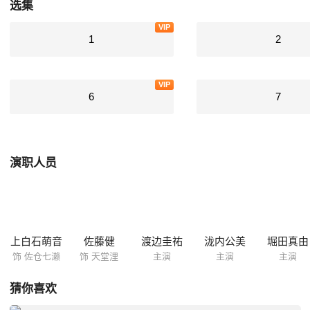
选集
VIP
1
2
VIP
6
7
演职人员
上白石萌音
佐藤健
渡边圭祐
泷内公美
堀田真由
饰 佐仓七濑
饰 天堂浬
主演
主演
主演
猜你喜欢