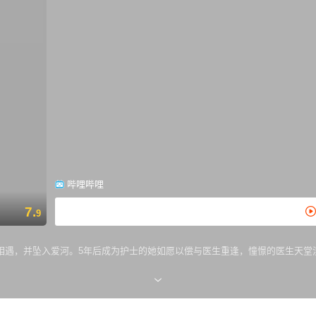
哔哩哔哩
7.
9
遇，并坠入爱河。5年后成为护士的她如愿以偿与医生重逢，憧憬的医生天堂浬