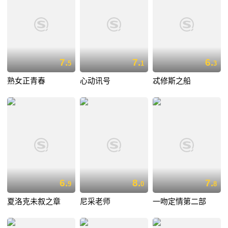
7.
7.
6.
5
1
3
熟女正青春
心动讯号
忒修斯之船
6.
8.
7.
9
0
8
夏洛克未叙之章
尼采老师
一吻定情第二部