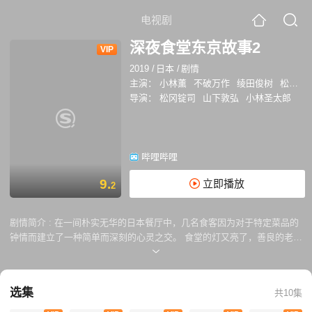
电视剧
深夜食堂东京故事2
VIP
2019
/
日本
/
剧情
主演：
小林薰
不破万作
绫田俊树
松重丰
导演：
松冈锭司
山下敦弘
小林圣太郎
哔哩哔哩
9.
立即播放
2
剧情简介 :
在一间朴实无华的日本餐厅中，几名食客因为对于特定菜品的
钟情而建立了一种简单而深刻的心灵之交。 食堂的灯又亮了，善良的老板
抚慰着新食客的心灵，也让常客感到温暖无比。
选集
共10集