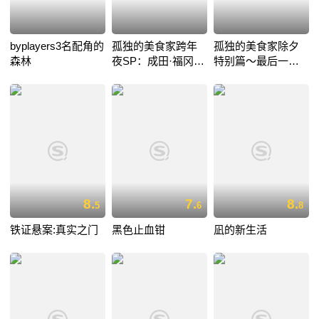
byplayers3名配角的
孤独的美食家跨年
孤独的美食家除夕
森林
夜SP：成田·福冈·
特别篇～最后一食
釜山出差篇
濑户内出差篇
8.
7.
8.
5
6
8
铁证悬案:真实之门
黑色止血钳
凪的新生活