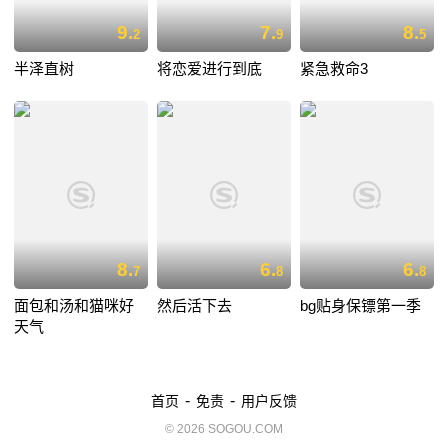
9.
7.
8.
2
9
5
半泽直树
将恋爱进行到底
紧急救命3
8.
6.
6.
7
8
8
面包和汤和猫咪好
然后活下去
bg贴身保镖第一季
天气
-
-
首页
免责
用户反馈
© 2026 SOGOU.COM