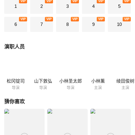
VIP
VIP
VIP
VIP
VIP
1
2
3
4
5
VIP
VIP
VIP
VIP
VIP
6
7
8
9
10
演职人员
松冈锭司
山下敦弘
小林圣太郎
小林薰
绫田俊树
导演
导演
导演
主演
主演
猜你喜欢