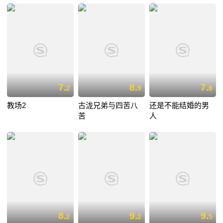
7.
8.
7.
2
9
8
教场2
古泷兄弟与四苦八
还是不能结婚的男
苦
人
8.
9.
9.
2
2
5