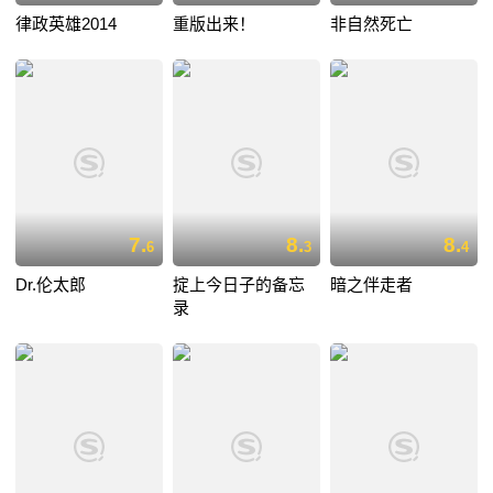
律政英雄2014
重版出来！
非自然死亡
7.
8.
8.
6
3
4
Dr.伦太郎
掟上今日子的备忘
暗之伴走者
录