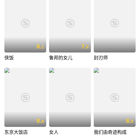
8.
7.
1
0
侠饭
鲁邦的女儿
封刃师
8.
8.
8
9
东京大饭店
女人
我们由奇迹构成