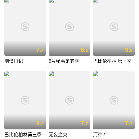
7.
8.
9.
4
2
0
刑侦日记
9号秘事第五季
巴比伦柏林 第一季
9.
7.
7.
2
7
3
巴比伦柏林第三季
无妄之灾
河神2