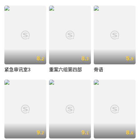
8.
8.
5.
2
3
9
紧急审讯室3
重案六组第四部
骨语
9.
9.
8.
2
1
6