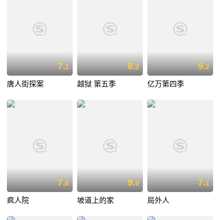
7.
8.
9.
1
2
2
唐人街探案
越狱 第五季
亿万第四季
7.
9.
7.
6
0
1
疯人院
坡道上的家
局外人