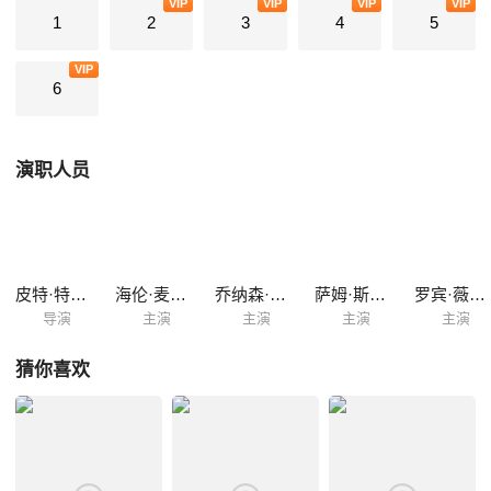
VIP
VIP
VIP
VIP
凯文的儿子已经成长为了青葱少年，始终不相信凯文有罪的他的前妻决定
1
2
3
4
5
不再让孩子背负父亲是杀人犯的污名。
VIP
6
演职人员
皮特·特拉维斯
海伦·麦克洛瑞
乔纳森·福布斯
萨姆·斯温斯伯里
罗宾·薇格特
导演
主演
主演
主演
主演
猜你喜欢