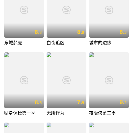
8.
8.
8.
8
9
3
东城梦魇
白夜追凶
城市的边缘
8.
7.
9.
5
9
2
贴身保镖第一季
无所作为
夜魔侠第三季