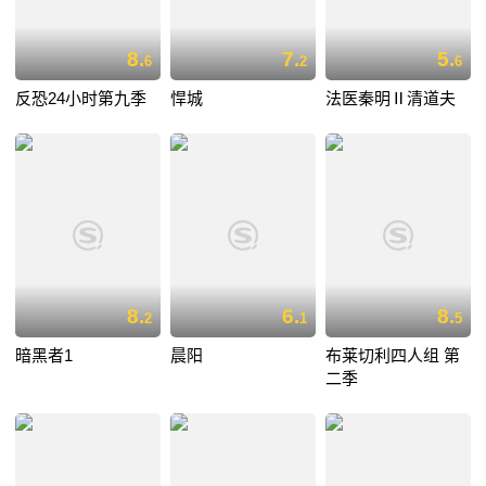
8.
7.
5.
6
2
6
反恐24小时第九季
悍城
法医秦明Ⅱ清道夫
8.
6.
8.
2
1
5
暗黑者1
晨阳
布莱切利四人组 第
二季