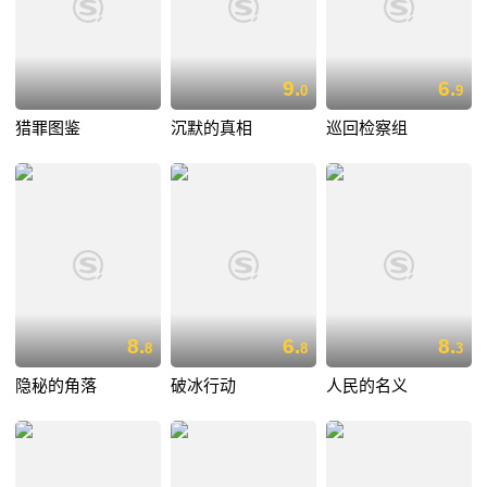
9.
6.
0
9
猎罪图鉴
沉默的真相
巡回检察组
8.
6.
8.
8
8
3
隐秘的角落
破冰行动
人民的名义