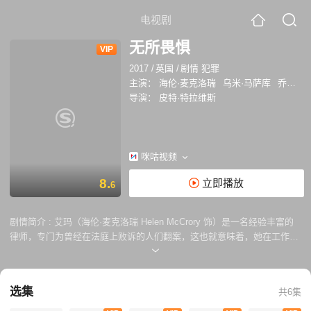
电视剧
无所畏惧
VIP
2017
/
英国
/
剧情 犯罪
主演：
海伦·麦克洛瑞
乌米·马萨库
乔纳森·福布斯
导演：
皮特·特拉维斯
咪咕视频
8.
立即播放
6
剧情简介 :
艾玛（海伦·麦克洛瑞 Helen McCrory 饰）是一名经验丰富的
律师，专门为曾经在法庭上败诉的人们翻案，这也就意味着，她在工作中
要承受远远高于其他同行的压力，但这一切对于心中充满了正义感的艾玛
来说并不值一提。 这一次，艾玛的客户是一位名叫凯文（萨姆·斯温斯伯
里 Sam Swainsbury 饰）的男子，他锒铛入狱已经14年之久了。曾经，凯
选集
共6集
文被控诉杀害了一位女学生，虽然并没有确凿的证据证明凯文就是凶手，
但当时的舆论对于凯文来说非常的不利，迫于压力，凯文认罪了。如今，