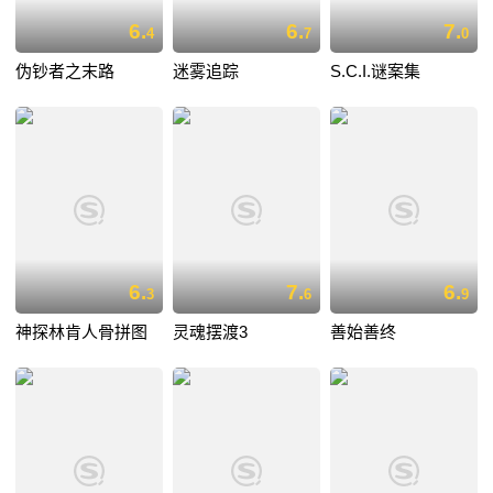
6.
6.
7.
4
7
0
伪钞者之末路
迷雾追踪
S.C.I.谜案集
6.
7.
6.
3
6
9
神探林肯人骨拼图
灵魂摆渡3
善始善终