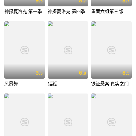
9.
8.
8.
5
7
7
神探夏洛克 第一季
神探夏洛克 第四季
重案六组第三部
3.
6.
8.
5
8
5
风暴舞
猎狐
铁证悬案:真实之门