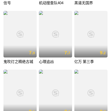
信号
机动搜查队404
黑道无国界
7.
7.
9.
9
7
2
鬼吹灯之精绝古城
心理追凶
亿万 第三季