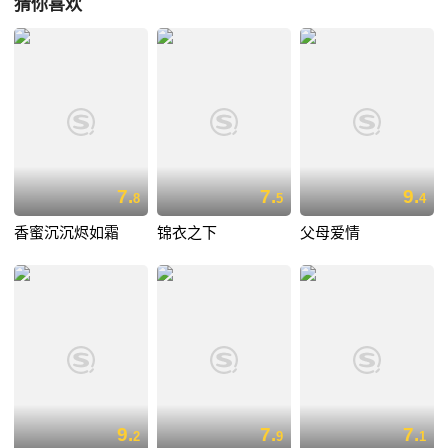
猜你喜欢
7.
7.
9.
8
5
4
香蜜沉沉烬如霜
锦衣之下
父母爱情
9.
7.
7.
2
9
1