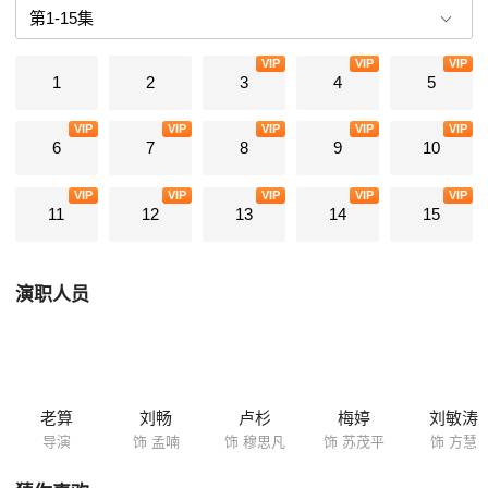
怕的陷阱，我们无法预知。精神世界的厚重壁垒，已经裂开缝隙。
VIP
VIP
VIP
1
2
3
4
5
VIP
VIP
VIP
VIP
VIP
6
7
8
9
10
VIP
VIP
VIP
VIP
VIP
11
12
13
14
15
演职人员
老算
刘畅
卢杉
梅婷
刘敏涛
导演
饰 孟喃
饰 穆思凡
饰 苏茂平
饰 方慧