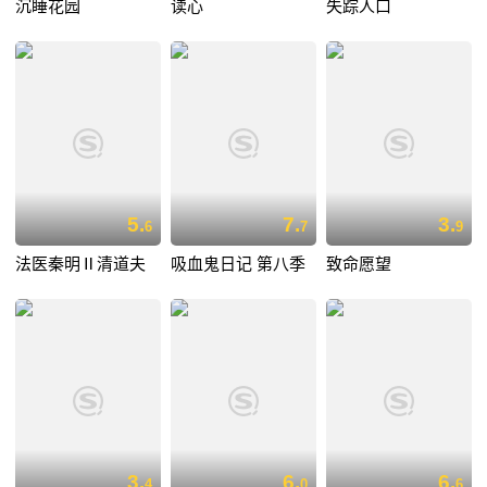
沉睡花园
读心
失踪人口
5.
7.
3.
6
7
9
法医秦明Ⅱ清道夫
吸血鬼日记 第八季
致命愿望
3.
6.
6.
4
0
6