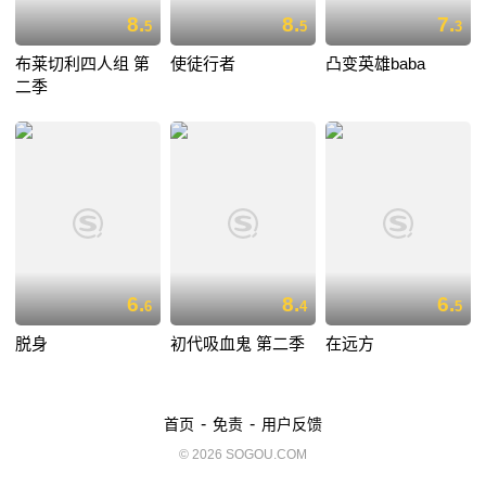
8.
8.
7.
5
5
3
布莱切利四人组 第
使徒行者
凸变英雄baba
二季
6.
8.
6.
6
4
5
脱身
初代吸血鬼 第二季
在远方
-
-
首页
免责
用户反馈
© 2026 SOGOU.COM