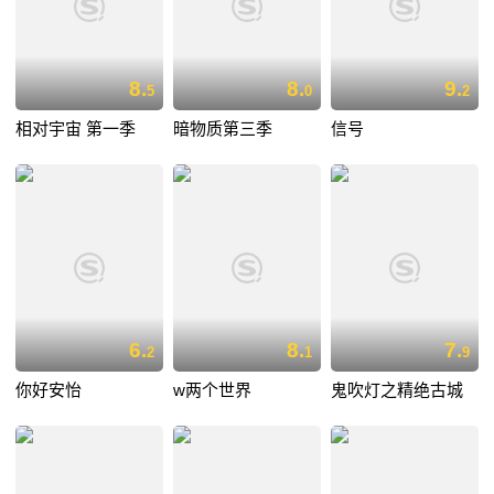
8.
8.
9.
5
0
2
相对宇宙 第一季
暗物质第三季
信号
6.
8.
7.
2
1
9
你好安怡
w两个世界
鬼吹灯之精绝古城