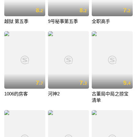
8.
8.
7.
2
2
2
越狱 第五季
9号秘事第五季
全职高手
7.
7.
5.
7
3
4
1006的房客
河神2
古董局中局之掠宝
清单