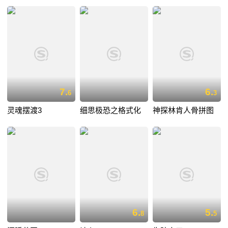
7.
6.
6
3
灵魂摆渡3
细思极恐之格式化
神探林肯人骨拼图
6.
5.
8
5