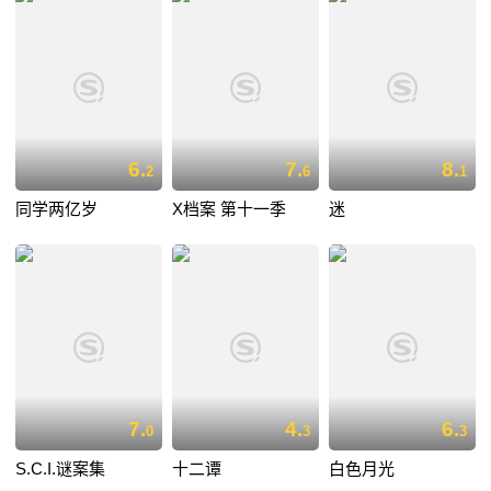
6.
7.
8.
2
6
1
同学两亿岁
X档案 第十一季
迷
7.
4.
6.
0
3
3
S.C.I.谜案集
十二谭
白色月光