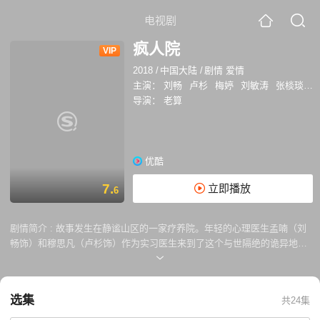
电视剧
疯人院
VIP
2018
/
中国大陆
/
剧情 爱情
主演：
刘畅
卢杉
梅婷
刘敏涛
张棪琰
秦
导演：
老算
优酷
7.
立即播放
6
剧情简介 :
故事发生在静谧山区的一家疗养院。年轻的心理医生孟喃（刘
畅饰）和穆思凡（卢杉饰）作为实习医生来到了这个与世隔绝的诡异地
方，开始了一段段耐人寻味的离奇故事。疗养院里的精神病人千奇百怪，
各自禁锢在自己纷繁复杂的精神世界里等待救赎。而那些穿着白大褂的医
生护士，也彼此心怀鬼胎，藏着不可告人的秘密。这不是一个单纯的疗养
选集
共24集
院，它充斥着神秘的事物，心底的神魔鬼怪在常识和真理的边界蠢蠢欲
动。而拥有着超自然力量的孟喃最终是能达成自己的神秘目的还是坠入可