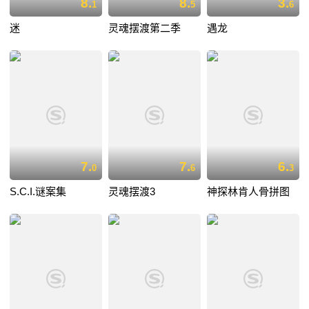
8.
8.
3.
1
5
6
迷
灵魂摆渡第二季
遇龙
7.
7.
6.
0
6
3
S.C.I.谜案集
灵魂摆渡3
神探林肯人骨拼图