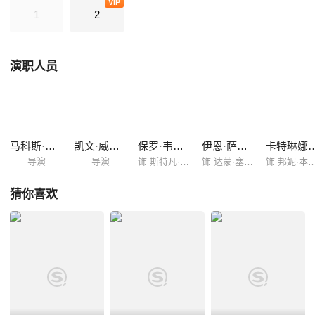
VIP
刻重拾魔法。斯特凡（保罗·韦斯利饰）、卡罗琳（坎迪丝·阿科拉饰）和
1
2
阿拉里克（马修·戴维斯饰）三人一起帮助邦妮寻找对于她生命中的两个最
重要的男人，达蒙和恩佐。斯特凡与卡罗琳会举行一场盛大的婚礼，关闭
了人性的达蒙将回到神秘瀑布镇参加婚礼的泰勒（迈克尔·特维诺饰）残忍
演职人员
杀害。邦妮最终打破了诅咒将沉睡的埃琳娜（妮娜·杜波夫饰）唤醒；同
时，邪恶的女王凯瑟琳（妮娜·杜波夫饰）也从地狱中走出。
马科斯·西恩加
凯文·威廉姆森
保罗·韦斯利
伊恩·萨默海尔德
卡特琳娜·格
导演
导演
饰 斯特凡·萨尔瓦托
饰 达蒙·塞尔瓦托
饰 邦妮·本
猜你喜欢