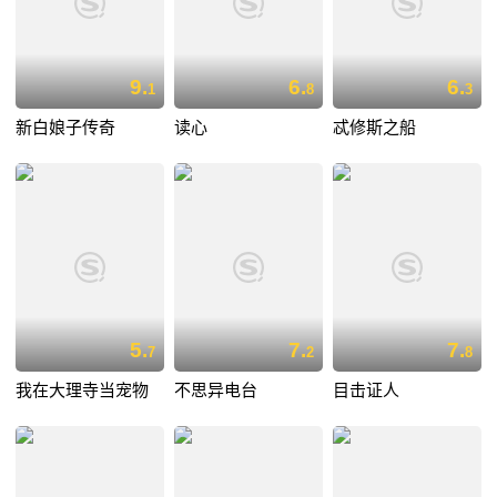
9.
6.
6.
1
8
3
新白娘子传奇
读心
忒修斯之船
5.
7.
7.
7
2
8
我在大理寺当宠物
不思异电台
目击证人