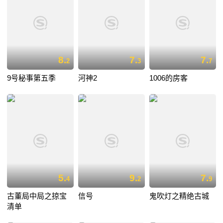
8.
7.
7.
2
3
7
9号秘事第五季
河神2
1006的房客
5.
9.
7.
4
2
9
古董局中局之掠宝
信号
鬼吹灯之精绝古城
清单