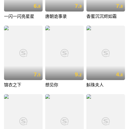
6.
7.
7.
8
9
8
一闪一闪亮星星
唐朝诡事录
香蜜沉沉烬如霜
7.
9.
4.
5
2
8
锦衣之下
想见你
斛珠夫人