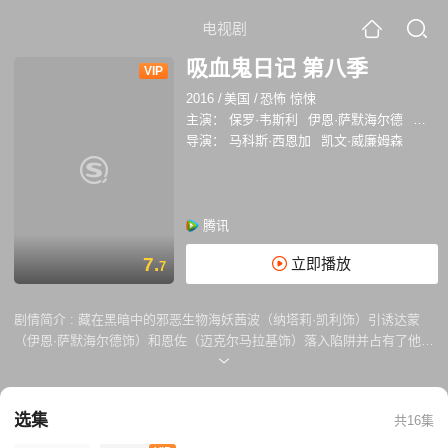
电视剧
吸血鬼日记 第八季
VIP
2016
/
美国
/
恐怖 惊悚
主演：
保罗·韦斯利
伊恩·萨默海尔德
卡特
导演：
马科斯·西恩加
凯文·威廉姆森
腾讯
7.
立即播放
7
剧情简介 :
藏在黑暗中的邪恶生物海妖茜波（纳塔莉·凯利饰）引诱达蒙
（伊恩·萨默海尔德饰）和恩佐（迈克尔马拉基饰）落入陷阱并占有了他
们，将两人变成冷酷无情的杀人机器，捕获有罪恶的人以便达到嗜血化人
形的目的。而海妖不止是一人，还有茜波的姐姐，藏匿在卡洛琳家里的保
姆席琳（Kristen Gutoskie饰）。马特·多诺万（扎齐·罗伊瑞格饰）看似离
选集
共16集
开了危险的黑暗世界，但他的父亲会回到神秘瀑布镇与他团聚，并引发出
他家族的秘密。失去法力的邦妮（卡特琳娜·格兰厄姆饰）在命悬一线的时