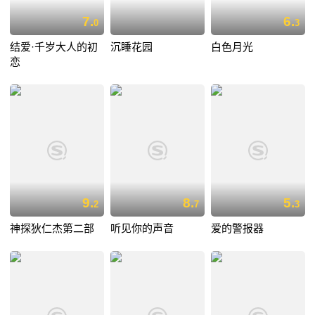
7.
6.
0
3
结爱·千岁大人的初
沉睡花园
白色月光
恋
9.
8.
5.
2
7
3
神探狄仁杰第二部
听见你的声音
爱的警报器