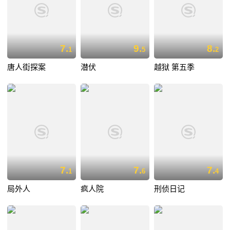
7.
9.
8.
1
5
2
唐人街探案
潜伏
越狱 第五季
7.
7.
7.
1
6
4
局外人
疯人院
刑侦日记