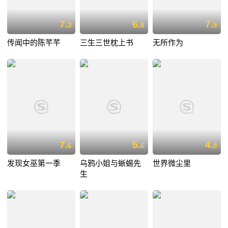
7.
6.
7.
3
8
9
传闻中的陈芊芊
三生三世枕上书
无所作为
7.
5.
4.
6
6
8
发现女巫第一季
乌鸦小姐与蜥蜴先
世界微尘里
生