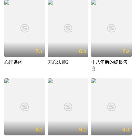
7.
6.
7.
7
3
8
心理追凶
无心法师3
十八年后的终极告
白
8.
9.
4.
6
1
1