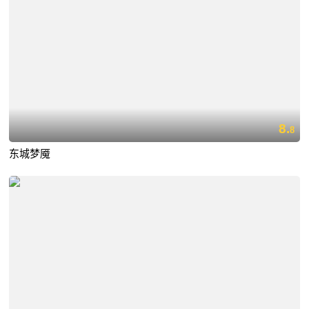
8.
8
东城梦魇