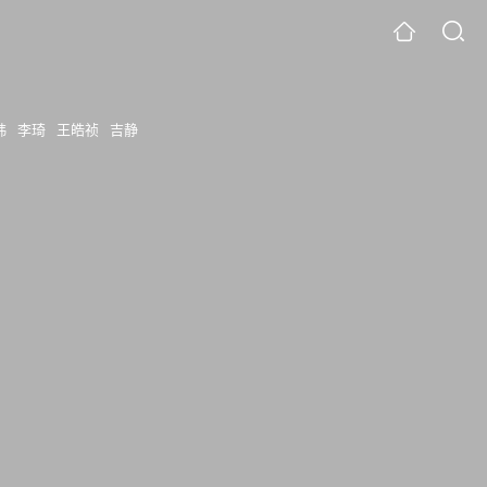
帏
李琦
王皓祯
吉静