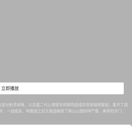
立即播放
信息分析员宋咪，以及富二代心理侧写师英鸣组成的非常规特案组，集齐了局
杀手，一战成名，特案组之后又接连破获了南山公园的碎尸案，离奇的灭门惨