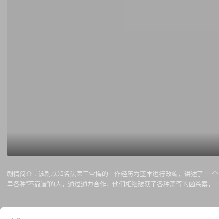
剧情简介 :
该剧以知名法医王雪梅的工作经历为蓝本进行改编，讲述了 一
里各种“不靠谱”的人，通过通力合作，他们相继破获了各种离奇的凶杀案
案以及抓获反侦查意识极强的兄弟杀手。