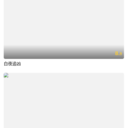
8.
9
白夜追凶