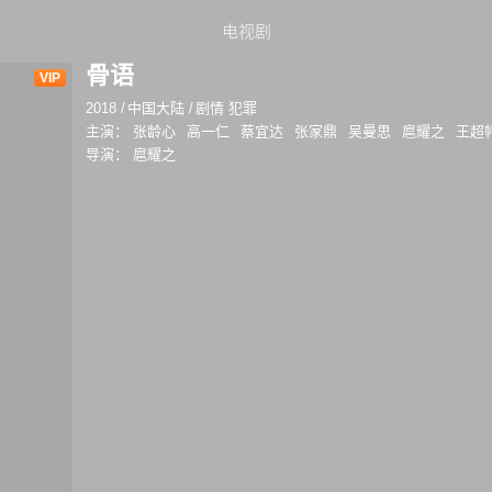
电视剧
骨语
VIP
2018
/
中国大陆
/
剧情 犯罪
主演：
张龄心
高一仁
蔡宜达
张家鼎
吴曼思
扈耀之
王超
导演：
扈耀之