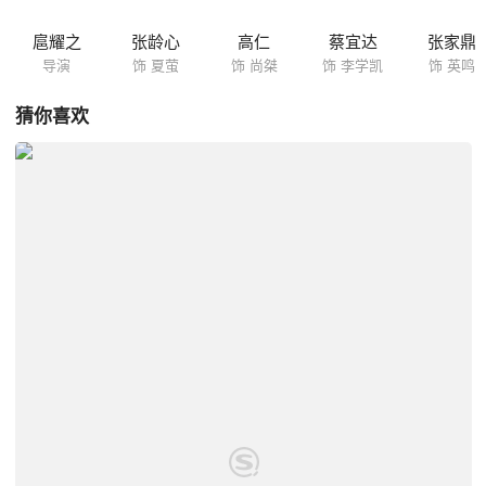
扈耀之
张龄心
高仁
蔡宜达
张家鼎
导演
饰 夏萤
饰 尚桀
饰 李学凯
饰 英鸣
猜你喜欢