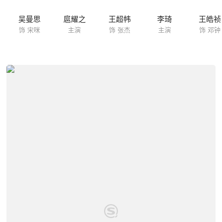
吴曼思
扈耀之
王超帏
李琦
王皓祯
饰 宋咪
主演
饰 张杰
主演
饰 邓钟