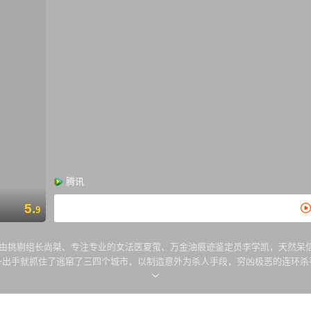
腾讯
5.
9
个由挑剔组长尚桀、专注专业的女法医夏萤、万金油痕迹鉴定员李学凯，天然呆
，一出手就抓住了逃窜了三四个城市，以制造意外为杀人手段，穷凶极恶的连环