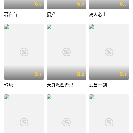
6.
5.
6.
0
9
5
暮白首
招摇
离人心上
5.
8.
5.
7
8
1
玲珑
天真派西游记
武当一剑