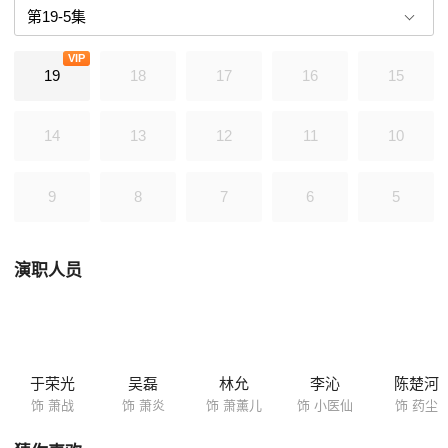
害，死里逃生后，发现他的家族也遭到了灭顶之灾。为了世间和平，萧炎
毅然选择了只身一人向邪恶的势力发起挑战。最后联手女侠萧薰儿（林允
VIP
饰），共同战胜了强敌。
19
18
17
16
15
14
13
12
11
10
9
8
7
6
5
演职人员
于荣光
吴磊
林允
李沁
陈楚河
饰 萧战
饰 萧炎
饰 萧薰儿
饰 小医仙
饰 药尘