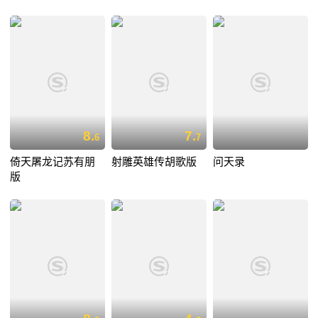
8.
7.
6
7
倚天屠龙记苏有朋
射雕英雄传胡歌版
问天录
版