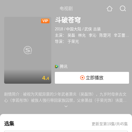
电视剧
斗破苍穹
VIP
2018
/
中国大陆
/
武侠 古装
主演：
吴磊
林允
李沁
陈楚河
辛芷蕾
刘
导演：
于荣光
腾讯
4.
立即播放
4
剧情简介 :
被视为天赋异禀的少年武者萧炎（吴磊饰），九岁时母亲古文
心（李若彤饰）被族人强行带回家族囚禁，父亲萧战（于荣光饰）讳莫如
深。萧炎在练功时捡到一枚戒指，但是却令萧炎的功力减弱无法修炼，早
已订好婚约的家族也来退婚，令萧家蒙受奇耻大辱。萧炎无意中唤醒了戒
指的主人药尘（陈楚河饰）老人，在药尘老人的帮助下，萧炎的武功进步
选集
更新至第19集/共45集
惊人，并且得知了母亲的下落。萧炎进入迦南学院学习艺技，在这里结交
了一群良师益友，再次引起了敌人的注意。一次特殊修炼中，萧炎遭到陷