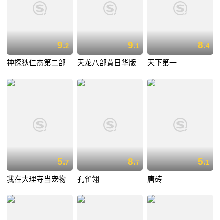
9.
9.
8.
2
1
4
神探狄仁杰第二部
天龙八部黄日华版
天下第一
5.
8.
5.
7
7
1
我在大理寺当宠物
孔雀翎
唐砖