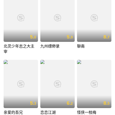
5.
5.
8.
0
9
7
北灵少年志之大主
九州缥缈录
聊斋
宰
5.
6.
8.
3
2
5
亲爱的吾兄
恋恋江湖
怪侠一枝梅