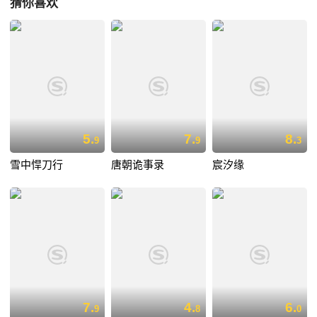
猜你喜欢
5.
7.
8.
9
9
3
雪中悍刀行
唐朝诡事录
宸汐缘
7.
4.
6.
9
8
0