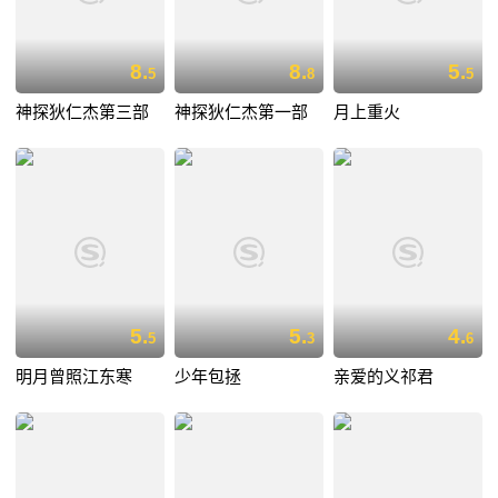
8.
8.
5.
5
8
5
神探狄仁杰第三部
神探狄仁杰第一部
月上重火
5.
5.
4.
5
3
6
明月曾照江东寒
少年包拯
亲爱的义祁君