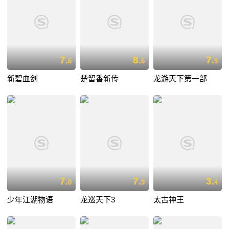
7.
8.
7.
6
6
9
新碧血剑
楚留香新传
龙游天下第一部
7.
7.
3.
0
9
4
少年江湖物语
龙巡天下3
太古神王