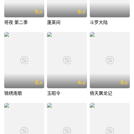
5.
6.
4
2
将夜 第二季
蓬莱间
斗罗大陆
5.
4.
5.
4
0
8
锦绣南歌
玉昭令
倚天屠龙记