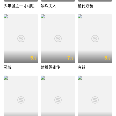
少年游之一寸相思
斛珠夫人
绝代双骄
5.
7.
5.
9
9
6
灵域
射雕英雄传
有翡