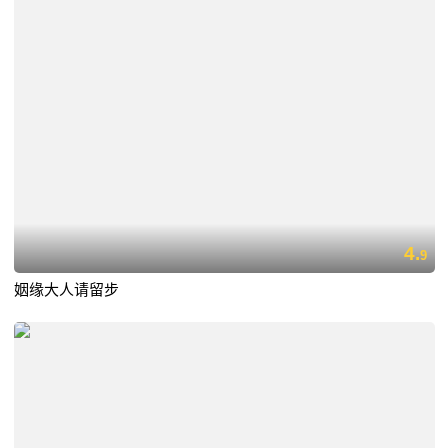
4.
9
姻缘大人请留步