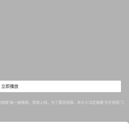
立即播放
娘娘”被一键美颜、智商上线，为了重回邬镞，米七七决定施展“生扑倒追”三