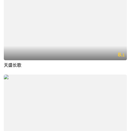
8.
1
天盛长歌