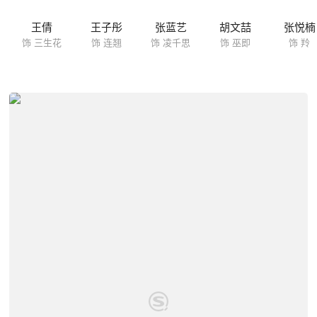
王倩
王子彤
张蓝艺
胡文喆
张悦楠
饰 三生花
饰 连翘
饰 凌千思
饰 巫即
饰 羚