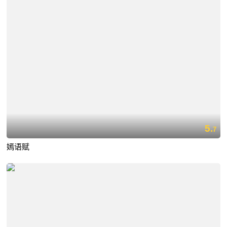
5.
7
嫣语赋