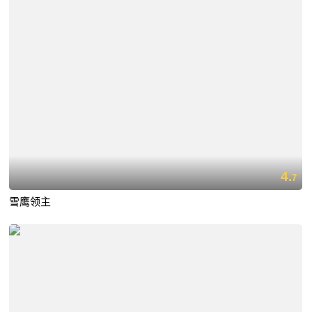
4.
7
雪鹰领主