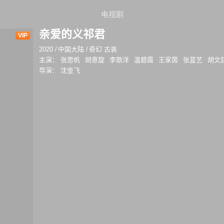
电视剧
亲爱的义祁君
VIP
2020
/
中国大陆
/
奇幻 古装
主演：
张思帆
胡意旋
李歌洋
温碧霞
王家茵
张蓝艺
胡文
导演：
沈金飞