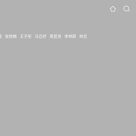
喆
张悦楠
王子彤
马芯妤
周昱尧
李林蔚
林志