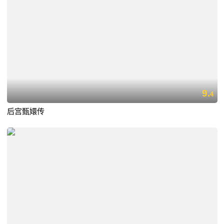
9.
4
后宫甄嬛传