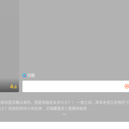
优酷
4.
6
她身体里苏醒过来的，竟是邬镞圣女米七七？！ 一夜之间，原本失宠又失智的“丑
君上？危机四伏的义祁后宫，又暗藏着多少套路和秘密……