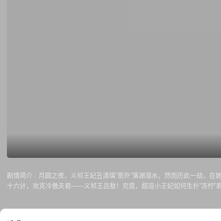
剧情简介 :
月圆之夜，义祁王妃丑清璃“意外”落湖溺水，然而历此一劫，在
十六计，攻克冷傲夫君——义祁王吕敖！究竟，甜逗小王妃如何生扑“冻柠”