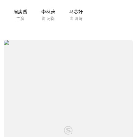
周庚禹
李林蔚
马芯妤
主演
饰 阿衡
饰 澜屿