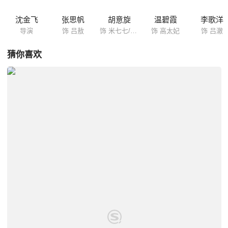
沈金飞
张思帆
胡意旋
温碧霞
李歌洋
导演
饰 吕敖
饰 米七七/丑清璃
饰 高太妃
饰 吕澈
猜你喜欢