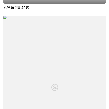
香蜜沉沉烬如霜