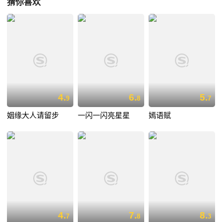
猜你喜欢
4.
6.
5.
9
8
7
姻缘大人请留步
一闪一闪亮星星
嫣语赋
4.
7.
8.
7
8
3