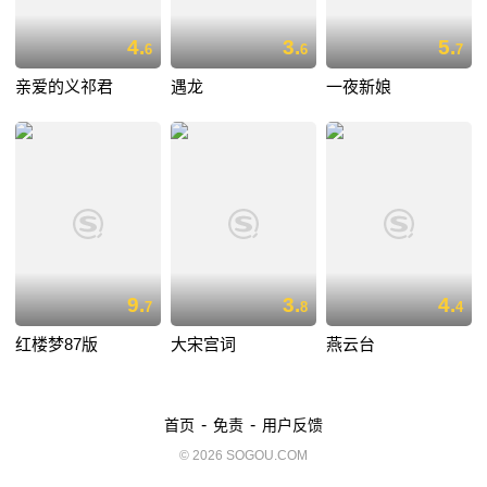
4.
3.
5.
6
6
7
亲爱的义祁君
遇龙
一夜新娘
9.
3.
4.
7
8
4
红楼梦87版
大宋宫词
燕云台
-
-
首页
免责
用户反馈
© 2026 SOGOU.COM