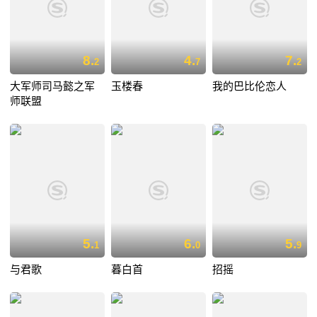
8.
4.
7.
2
7
2
大军师司马懿之军
玉楼春
我的巴比伦恋人
师联盟
5.
6.
5.
1
0
9
与君歌
暮白首
招摇