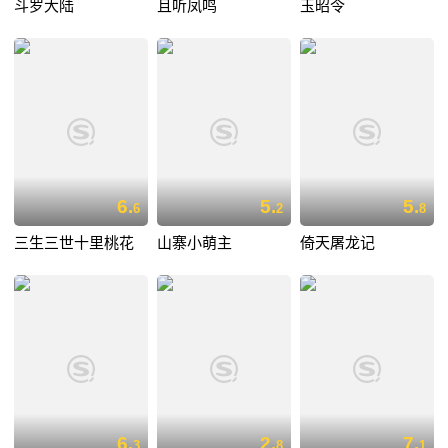
斗罗大陆
且听凤鸣
玉昭令
6.
5.
5.
6
2
8
三生三世十里桃花
山寨小萌主
倚天屠龙记
6.
2.
7.
3
8
1