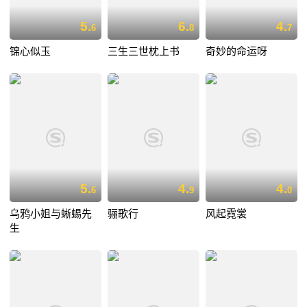
5.
6.
4.
6
8
7
锦心似玉
三生三世枕上书
奇妙的命运呀
5.
4.
4.
6
9
0
乌鸦小姐与蜥蜴先
骊歌行
风起霓裳
生