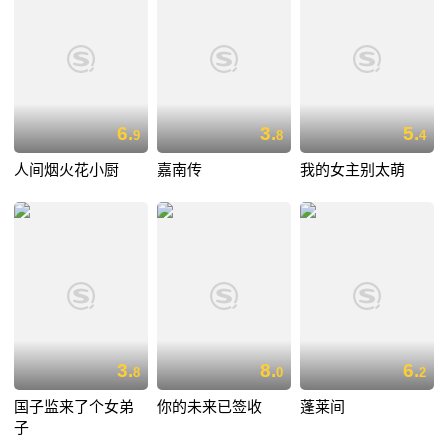
6.
3.
5.
9
8
4
人间烟火花小厨
嘉南传
我的女主别太萌
3.
8.
6.
8
0
2
国子监来了个女弟
你的未来已签收
蓬莱间
子