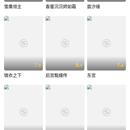
雪鹰领主
香蜜沉沉烬如霜
宸汐缘
7.
9.
7.
5
4
6
锦衣之下
后宫甄嬛传
东宫