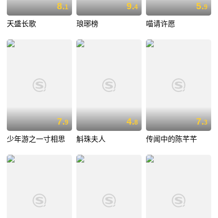
8.
9.
5.
1
4
9
天盛长歌
琅琊榜
喵请许愿
7.
4.
7.
9
8
3
少年游之一寸相思
斛珠夫人
传闻中的陈芊芊