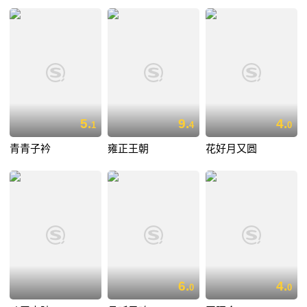
5.
9.
4.
1
4
0
青青子衿
雍正王朝
花好月又圆
6.
4.
0
0