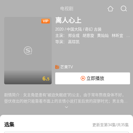
电视剧
离人心上
VIP
2020
/
中国大陆
/
奇幻 古装
主演：
郑业成
胡意旋
黄灿灿
林昕宜
杨
导演：
高琮凯
芒果TV
6.
立即播放
5
剧情简介 :
女主角是患有“被迫失眠症”的公主，由于常年熬夜身体不好，
昼伏夜出的她只能靠着市面上的言情小说打发后宫的寂寥时光；男主角是
战场上九死一生的命硬将军，看似腹黑阴冷，实则重情重义。
选集
更新至第34集/共35集