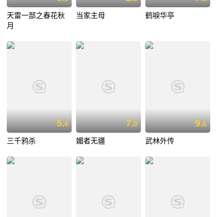
天雷一部之春花秋
当家主母
鹤唳华亭
月
5.
7.
9.
4
0
6
三千鸦杀
媚者无疆
武林外传