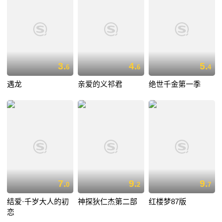
3.
4.
5.
6
6
4
遇龙
亲爱的义祁君
绝世千金第一季
7.
9.
9.
0
2
7
结爱·千岁大人的初
神探狄仁杰第二部
红楼梦87版
恋