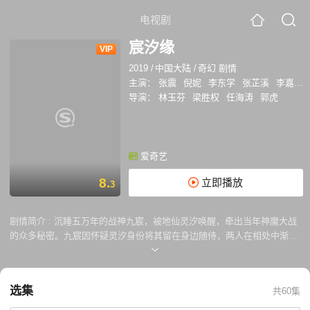
电视剧
宸汐缘
VIP
2019
/
中国大陆
/
奇幻 剧情
主演：
张震
倪妮
李东学
张芷溪
李嘉铭
导演：
林玉芬
梁胜权
任海涛
郭虎
爱奇艺
8.
立即播放
3
剧情简介 :
沉睡五万年的战神九宸，被地仙灵汐唤醒，牵出当年神魔大战
的众多秘密。九宸因怀疑灵汐身份将其留在身边随侍，两人在相处中渐生
情愫。灵汐被发现身怀魔气，可以解开魔君封印，两人感情从此命运多
舛。九宸不愿枉杀，顶住压力拯救灵汐。灵汐在九宸的帮助下，历尽磨
难，终获新生，并发现自己竟是山灵族公主。正当两人终将收获爱情之
选集
共60集
时，山灵界内的幽冥之门开启，魔族入侵，生灵涂炭。危难之时，九宸纵
身跳入缚灵渊中以身镇魔……