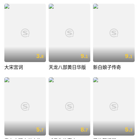
3.
9.
9.
8
1
1
大宋宫词
天龙八部黄日华版
新白娘子传奇
5.
8.
5.
7
7
3