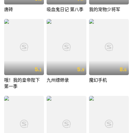
唐砖
吸血鬼日记 第八季
我的宠物少将军
5.
5.
8.
1
9
6
哦！我的皇帝陛下
九州缥缈录
魔幻手机
第一季