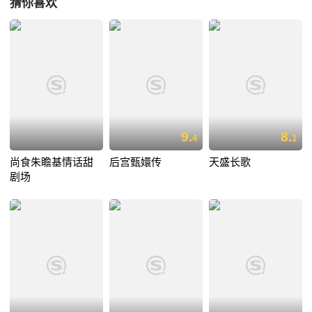
猜你喜欢
9.
8.
4
1
尚食朱瞻基情话甜
后宫甄嬛传
天盛长歌
剧场