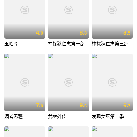
4.
8.
8.
0
8
5
玉昭令
神探狄仁杰第一部
神探狄仁杰第三部
7.
9.
6.
0
6
7
媚者无疆
武林外传
发现女巫第二季