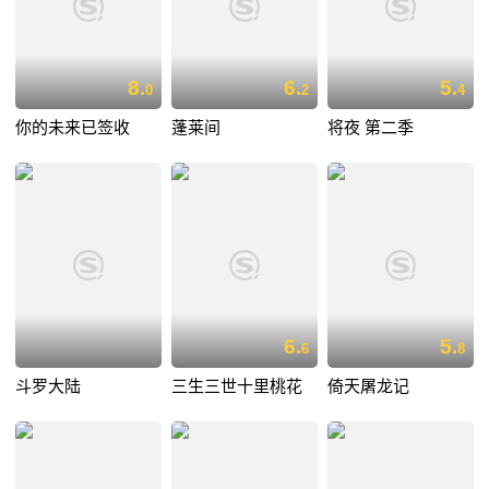
8.
6.
5.
0
2
4
你的未来已签收
蓬莱间
将夜 第二季
6.
5.
6
8
斗罗大陆
三生三世十里桃花
倚天屠龙记