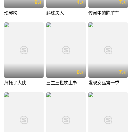
9.
4.
7.
4
8
3
琅琊榜
斛珠夫人
传闻中的陈芊芊
6.
7.
8
6
拜托了大侠
三生三世枕上书
发现女巫第一季