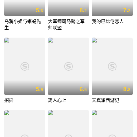
5.
8.
7.
6
2
2
乌鸦小姐与蜥蜴先
大军师司马懿之军
我的巴比伦恋人
生
师联盟
5.
6.
8.
9
5
8
招摇
离人心上
天真派西游记