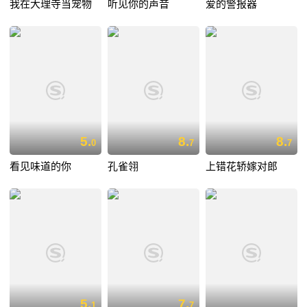
我在大理寺当宠物
听见你的声音
爱的警报器
5.
8.
8.
0
7
7
看见味道的你
孔雀翎
上错花轿嫁对郎
5.
7.
1
7