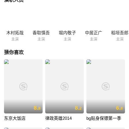
演职人员
人都看似无辜，但每一个人都有着确凿的杀人动机，五人之中，究竟谁才
是那个真正的犯人？
木村拓哉
香取慎吾
堀内敬子
中居正广
稻垣吾郎
主演
主演
主演
主演
主演
猜你喜欢
8.
8.
6.
8
2
8
东京大饭店
律政英雄2014
bg贴身保镖第一季