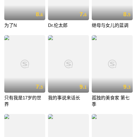
8.
7.
8.
6
6
5
为了N
Dr.伦太郎
继母与女儿的蓝调
7.
9.
9.
5
1
3
只有我是17岁的世
我的事说来话长
孤独的美食家 第七
界
季