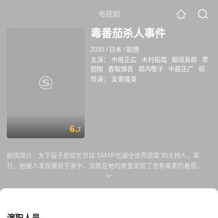
电视剧
毒番茄杀人事件
2010
/
日本
/
剧情
主演：
中居正広
木村拓哉
稲垣吾郎
草
彅剛
香取慎吾
堀内敬子
中居正广
稻垣
吾郎
草彅刚
温水洋一
导演：
友寄隆英
6.
7
剧情简介 :
大下容子是综艺节目“SMAP吃遍全世界蔬菜”的主持人，某
日，她被人发现暴毙于家中，法医在她的胃里发现了含有毒素的番茄，基
本确定这是一起毒杀案。在最近的节目中，SMAP成员中居正广、木村拓
哉、稻垣吾郎、草剪刚和香取慎吾五人刚好品尝的正是番茄，因此，警方
暂且将五人定为嫌疑人，就此展开了调查。 随着调查的深入，五位表面上
光鲜亮丽的偶像们逐渐展现出了令人意外但无比真实的一面，在私生活渐
渐被曝光的同时，他们同大下容子之间的关系亦渐渐浮出了水面。每一个