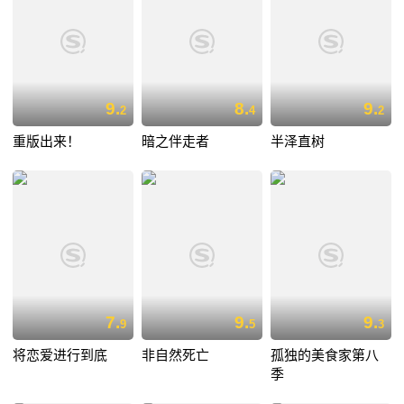
9.
8.
9.
2
4
2
重版出来！
暗之伴走者
半泽直树
7.
9.
9.
9
5
3
将恋爱进行到底
非自然死亡
孤独的美食家第八
季