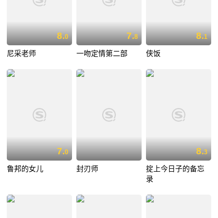
8.
7.
8.
0
8
1
尼采老师
一吻定情第二部
侠饭
7.
8.
0
3
鲁邦的女儿
封刃师
掟上今日子的备忘
录