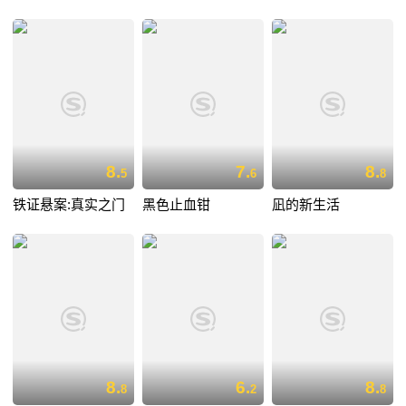
8.
7.
8.
5
6
8
铁证悬案:真实之门
黑色止血钳
凪的新生活
8.
6.
8.
8
2
8