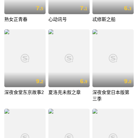
7.
7.
6.
5
1
3
熟女正青春
心动讯号
忒修斯之船
9.
6.
9.
2
9
0
深夜食堂东京故事2
夏洛克未叙之章
深夜食堂日本版第
三季