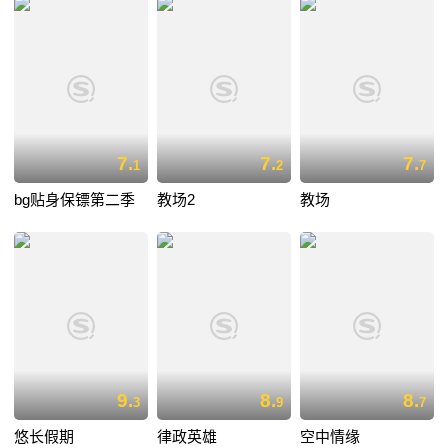
7.
7.
7.
1
2
7
bg贴身保镖第二季
教场2
教场
9.
8.
8.
3
9
7
悠长假期
律政英雄
空中情缘