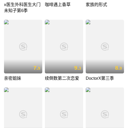
x医生外科医生大门
咖啡遇上香草
家族的形式
未知子第6季
7.
9.
8.
9
3
9
亲密姐妹
续倒数第二次恋爱
DoctorX第三季