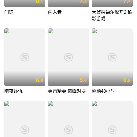
8.
7.
7.
1
5
7
门徒
闯入者
大侦探福尔摩斯2:诡
影游戏
6.
5.
6.
8
6
6
暗夜逐仇
狙击精英:巅峰对决
超脑48小时