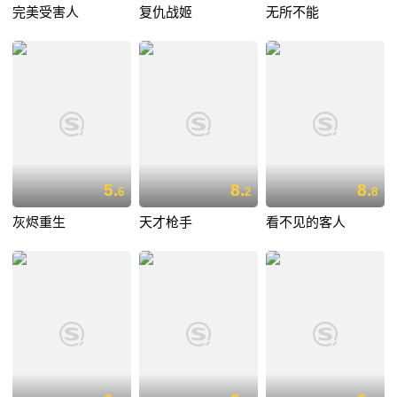
完美受害人
复仇战姬
无所不能
5.
8.
8.
6
2
8
灰烬重生
天才枪手
看不见的客人