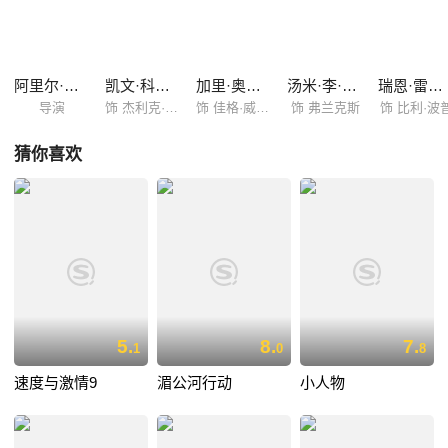
时的时间里，与犯罪组织展开殊死搏斗。
阿里尔·弗罗门
凯文·科斯特纳
加里·奥德曼
汤米·李·琼斯
瑞恩·雷诺兹
导演
饰 杰利克·斯图尔特
饰 佳格·威尔斯
饰 弗兰克斯
饰 比利·波
猜你喜欢
5.
8.
7.
1
0
8
速度与激情9
湄公河行动
小人物