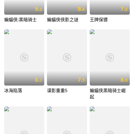
9.
8.
7.
2
6
2
蝙蝠侠:黑暗骑士
蝙蝠侠侠影之谜
王牌保镖
6.
7.
8.
7
5
9
冰海陷落
谍影重重5
蝙蝠侠黑暗骑士崛
起