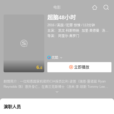
电影
超脑48小时
2016
/
英国
/
犯罪 惊悚
/
113分钟
主演：
凯文·科斯特纳
加里·奥德曼
汤米·李·琼斯
导演：
阿里尔·弗罗门
优酷
6.
立即播放
6
剧情简介 :
一位知悉国家机密的CIA探员比利·波普（瑞恩·雷诺兹 Ryan
Reynolds 饰）意外身亡，在弗兰克斯博士（汤米·李·琼斯 Tommy Lee
Jones 饰）的协助下将其记忆与技能植入了一位极度危险且无法预测的罪
犯杰里科·斯图尔特（凯文·科斯特纳 Kevin Costner 饰）身上，而探员贵
格·威尔斯（加里·奥德曼 Gary Oldman 饰）必须靠这位不定时炸弹来摧毁
演职人员
企图攫取国家机密的犯罪组织。杰里科·斯图尔特为了救回换脑后渐渐爱上
的比利·波普被胁迫的妻子和孩子，重新找回自己的生活，不得不在48小