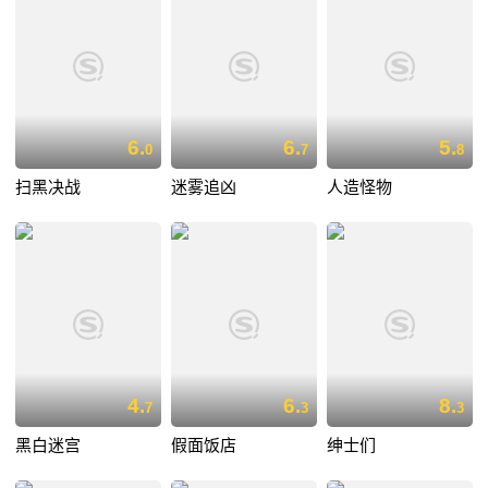
6.
6.
5.
0
7
8
扫黑决战
迷雾追凶
人造怪物
4.
6.
8.
7
3
3
黑白迷宫
假面饭店
绅士们