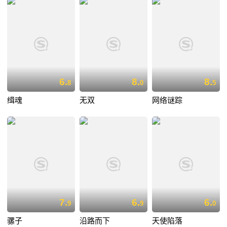
6.
8.
8.
8
0
5
缉魂
无双
网络谜踪
7.
6.
6.
9
9
0
骡子
沿路而下
天使陷落