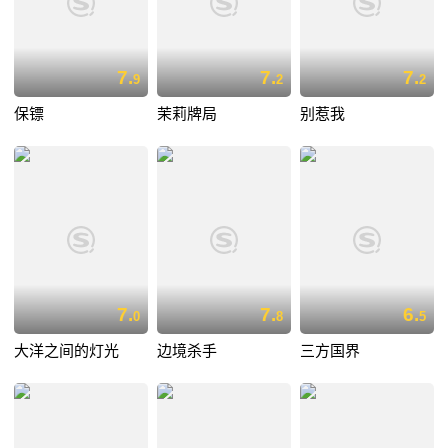
7.
7.
7.
9
2
2
保镖
茉莉牌局
别惹我
7.
7.
6.
0
8
5
大洋之间的灯光
边境杀手
三方国界