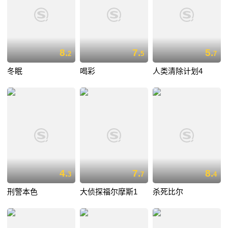
8.
7.
5.
2
5
7
冬眠
喝彩
人类清除计划4
4.
7.
8.
3
7
4
刑警本色
大侦探福尔摩斯1
杀死比尔