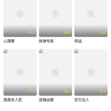
4.
6.
6.
9
2
5
心理罪
拆弹专家
捍战
7.
6.
9.
4
1
4
我是杀人犯
迷镇凶案
控方证人