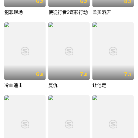
6.
6.
8.
2
2
3
犯罪现场
使徒行者2谍影行动
孟买酒店
6.
7.
7.
6
0
1
冷血追击
复仇
让他走