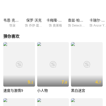
便的举动被儿子和他的好友奥格雷（卡梅隆·布莱特 Cameron Bright 饰）
尽收眼底，不幸的是，奥格雷是一个终日受家庭暴力所苦的孩子，一念之
差下，奥格雷偷了枪，将虐待他的继父打死。事已至此，一切都变得复杂
起来，原来，奥格雷的继父是某俄罗斯黑帮老大的侄子，一时间，黑道白
韦恩·克雷默
保罗·沃克
卡梅隆·布莱特
查兹·帕尔明特瑞
卡瑞尔·罗登
道和乔伊都在寻找着奥格雷的踪迹，...
导演
饰 乔伊·葛泽尔
饰 奥莱格
饰 Detective Rydell
饰 Anzor 
猜你喜欢
5.
7.
4.
1
8
7
速度与激情9
小人物
黑白迷宫