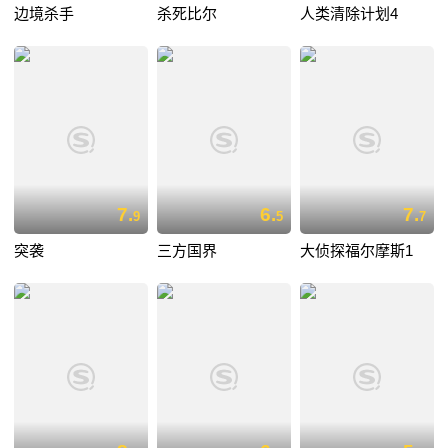
边境杀手
杀死比尔
人类清除计划4
7.
6.
7.
9
5
7
突袭
三方国界
大侦探福尔摩斯1