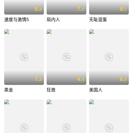
8.
7.
8.
5
7
7
速度与激情5
局内人
无耻混蛋
7.
4.
6.
8
9
5
黑金
狂兽
美国人