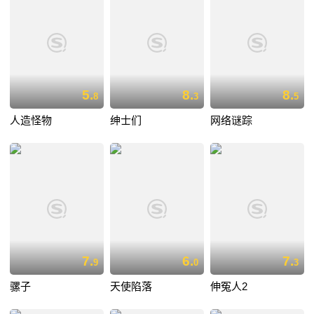
5.
8.
8.
8
3
5
人造怪物
绅士们
网络谜踪
7.
6.
7.
9
0
3
骡子
天使陷落
伸冤人2