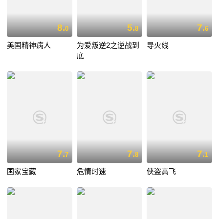
8.
5.
7.
0
8
6
美国精神病人
为爱叛逆2之逆战到
导火线
底
7.
7.
7.
7
8
1
国家宝藏
危情时速
侠盗高飞