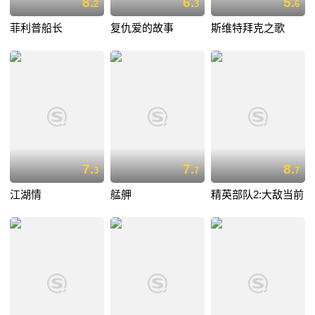
8.
6.
5.
2
3
6
菲利普船长
复仇爱的故事
斯维特拜克之歌
7.
7.
8.
3
7
7
江湖情
艋舺
精英部队2:大敌当前