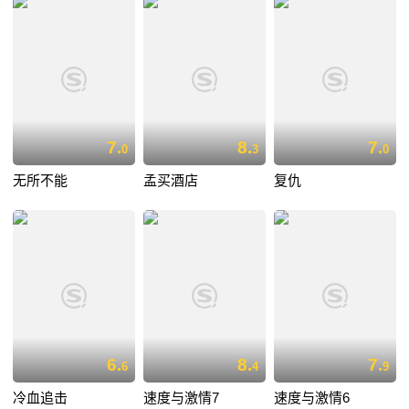
7.
8.
7.
0
3
0
无所不能
孟买酒店
复仇
6.
8.
7.
6
4
9
冷血追击
速度与激情7
速度与激情6