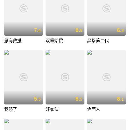
7.
8.
6.
4
5
3
怒海救援
双重赔偿
黑帮第二代
5.
8.
8.
5
5
1
我怒了
好家伙
疤面人