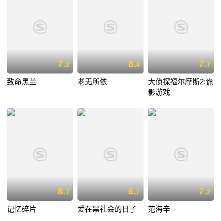
7.
8.
7.
2
4
7
致命黑兰
老无所依
大侦探福尔摩斯2:诡
影游戏
8.
6.
7.
7
7
2
记忆碎片
爱在黑社会的日子
范海辛