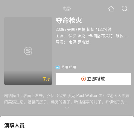
电影
夺命枪火
2006
/
美国
/
剧情 惊悚
/
122分钟
主演：
保罗·沃克
卡梅隆·布莱特
维拉·法米加
导演：
韦恩·克雷默
哔哩哔哩
7.
立即播放
7
剧情简介 :
表面上看来，乔伊（保罗·沃克 Paul Walker 饰）过着人人羡慕
的美满生活，温馨的房子，漂亮的妻子，听话懂事的儿子，乔伊似乎对这
一切的一切都信手拈来。但在背地里，乔伊有着自己的苦恼，身为一个黑
道中人，他至今仍然做着替人跑腿销赃的“小事”，上位之日遥遥无期。终
于有一 天，机会来了，老大带领乔伊参加了一次重要的毒品交易，没想到
演职人员
遭人暗算，老大被射身亡。一如既往的，乔伊被分配了销毁枪支的小任
务，心灰意冷的他随手将枪放入了家中的地下室里。 没想到，自己随