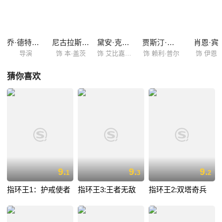
乔·德特杜巴
尼古拉斯·凯奇
黛安·克鲁格
贾斯汀·巴萨
肖恩·宾
导演
饰 本·盖茨
饰 艾比嘉尔·查斯
饰 赖利·普尔
饰 伊恩
猜你喜欢
9.
9.
9.
1
3
2
指环王1：护戒使者
指环王3:王者无敌
指环王2:双塔奇兵