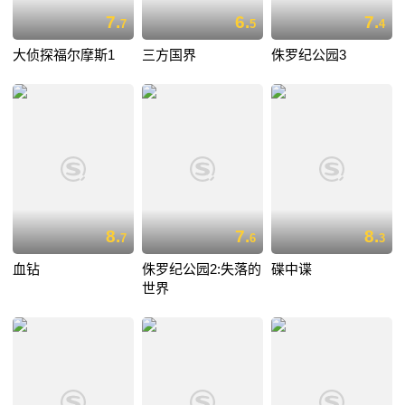
7.
6.
7.
7
5
4
大侦探福尔摩斯1
三方国界
侏罗纪公园3
8.
7.
8.
7
6
3
血钻
侏罗纪公园2:失落的
碟中谍
世界