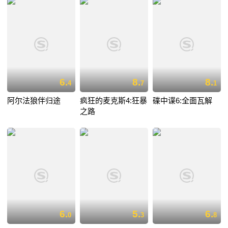
6.
8.
8.
4
7
1
阿尔法狼伴归途
疯狂的麦克斯4:狂暴
碟中谍6:全面瓦解
之路
6.
5.
6.
0
3
8