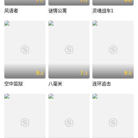
7
5
8
风语者
谜情公寓
灵魂战车1
8.
7.
6.
2
3
0
空中监狱
八毫米
连环追击