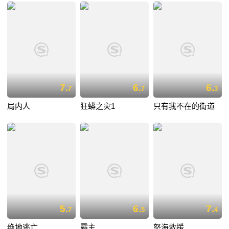
7.
6.
6.
7
7
3
局内人
狂蟒之灾1
只有我不在的街道
5.
6.
7.
7
5
4
绝地逃亡
霸主
怒海救援