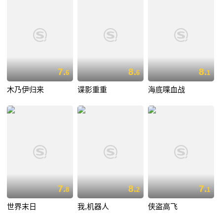
7.
8.
8.
6
6
1
木乃伊归来
谍影重重
海底喋血战
7.
8.
7.
8
2
1
世界末日
我,机器人
侠盗高飞