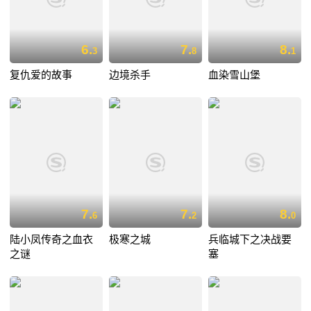
6.
7.
8.
3
8
1
复仇爱的故事
边境杀手
血染雪山堡
7.
7.
8.
6
2
0
陆小凤传奇之血衣
极寒之城
兵临城下之决战要
之谜
塞