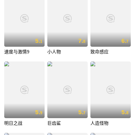
5.
7.
6.
1
8
7
速度与激情9
小人物
致命感应
5.
5.
5.
9
7
8
明日之战
巨齿鲨
人造怪物