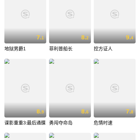
7.
8.
9.
1
2
4
地狱男爵1
菲利普船长
控方证人
8.
8.
7.
9
6
8
谍影重重3:最后通牒
勇闯夺命岛
危情时速