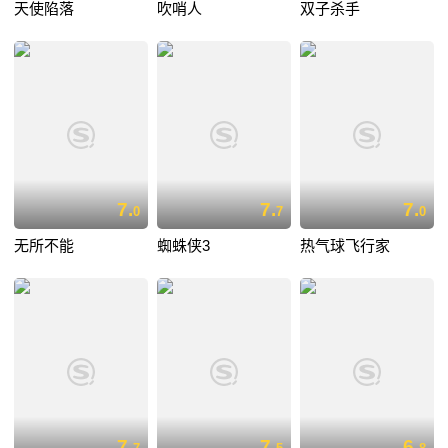
天使陷落
吹哨人
双子杀手
7.
7.
7.
0
7
0
无所不能
蜘蛛侠3
热气球飞行家
7.
7.
6.