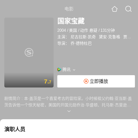
电影
国家宝藏
2004
/
美国
/
动作 悬疑
/
131分钟
主演：
尼古拉斯·凯奇
黛安·克鲁格
贾斯汀·巴萨
导演：
乔·德特杜巴
腾讯
7.
立即播放
7
剧情简介 :
本·盖茨是一个喜爱考古的冒险家。小时候祖父约翰·亚当斯·盖
茨告诉他一个惊天秘密，美国的开国元勋乔治·华盛顿、托马斯·杰斐逊、
本杰明·富兰克林曾在某一处埋藏着巨额财富作为战备储蓄金，而宝藏的秘
密就隐藏在《独立宣言》中，于是开展了一场惊心动魄的寻宝之旅。
演职人员