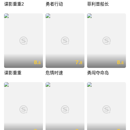
谍影重重2
勇者行动
菲利普船长
8.
7.
8.
6
8
6
谍影重重
危情时速
勇闯夺命岛