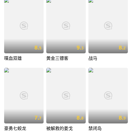
8.
9.
8.
5
3
2
喋血双雄
黄金三镖客
战马
7.
8.
8.
7
8
9
豪勇七蛟龙
被解救的姜戈
禁闭岛