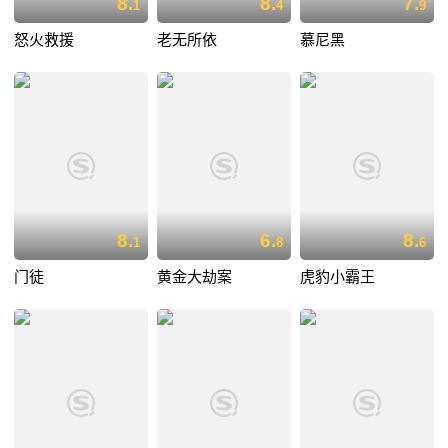
8.
8.
7.
1
4
9
怒火救援
老无所依
慕尼黑
8.
6.
8.
1
8
6
门徒
黄金大劫案
虎豹小霸王