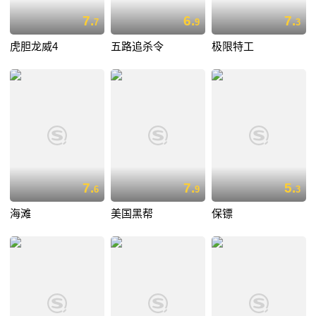
7.
6.
7.
7
9
3
虎胆龙威4
五路追杀令
极限特工
7.
7.
5.
6
9
3
海滩
美国黑帮
保镖