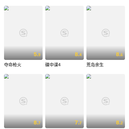
5.
8.
8.
9
4
6
夺命枪火
碟中谍4
荒岛余生
8.
7.
8.
7
7
2