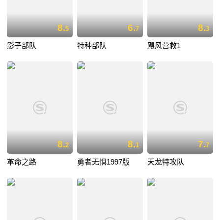
8.
6.
8.
5
7
3
影子部队
特种部队
飓风营救1
8.
8.
7.
2
1
7
革命之路
勇者无惧1997版
天龙特攻队