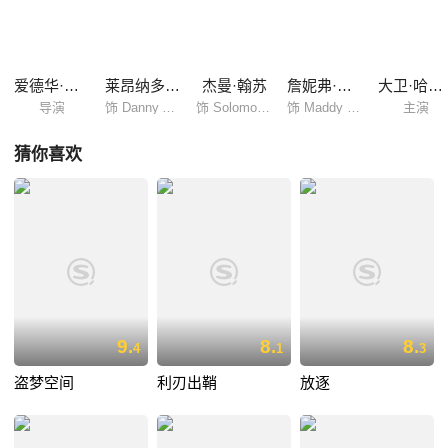
利 饰)的帮助下，找到了失散的家人，此时，他的儿子迪亚却被叛军带
走，生死未卜。 悲愤的所罗门答应和阿彻合作，在叛军的控制范围内寻找
钻石，并寻找儿子。 两个截然不同的人，因为一颗血钻将命运联系在了一
起。
爱德华·兹威克
莱昂纳多·迪卡普里奥
杰曼·翰苏
詹妮弗·康纳利
大卫·哈雷伍德
导演
饰 Danny Archer
饰 Solomon Vandy
饰 Maddy Bowen
主演
猜你喜欢
9.
8.
8.
4
1
3
盗梦空间
利刃出鞘
放逐