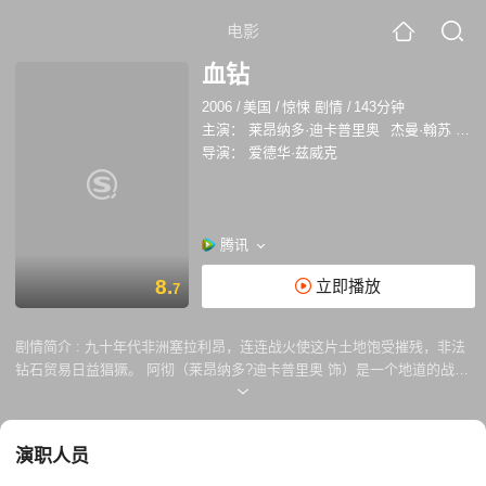
电影
血钻
2006
/
美国
/
惊悚 剧情
/
143分钟
主演：
莱昂纳多·迪卡普里奥
杰曼·翰苏
詹
导演：
爱德华·兹威克
腾讯
8.
立即播放
7
剧情简介 :
九十年代非洲塞拉利昂，连连战火使这片土地饱受摧残，非法
钻石贸易日益猖獗。 阿彻（莱昂纳多?迪卡普里奥 饰）是一个地道的战争
贩子，靠倒卖战区钻石为生，他在监狱中无意得知渔夫所罗门手里有极品
粉钻。意识到这是自己离开非洲的机会，出狱后，他找到所罗门，准备和
他一起找出钻石，离开非洲。 所罗门是普通的渔民，因为内战和家人分
演职人员
离，被叛军强制开采钻石，他发现一颗极品粉钻，藏了起来；战乱来临，
所罗门进了监狱，后被阿彻救出，并在战地记者麦迪?鲍文(珍妮弗?康纳