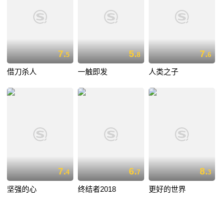
7.
5.
7.
5
8
6
借刀杀人
一触即发
人类之子
7.
6.
8.
4
7
3
坚强的心
终结者2018
更好的世界