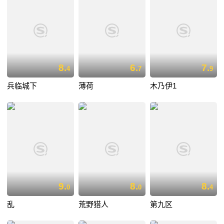
8.
6.
7.
4
7
9
兵临城下
薄荷
木乃伊1
9.
8.
8.
0
0
4
乱
荒野猎人
第九区