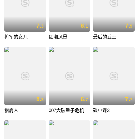
7.
8.
7.
3
1
9
将军的女儿
红潮风暴
最后的武士
8.
6.
7.
3
7
7
猎鹿人
007大破量子危机
碟中谍3