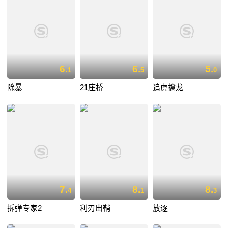
6.
6.
5.
1
5
0
除暴
21座桥
追虎擒龙
7.
8.
8.
4
1
3
拆弹专家2
利刃出鞘
放逐