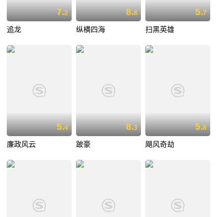
7.
8.
5.
2
8
7
追龙
纵横四海
扫黑英雄
5.
8.
5.
4
3
8
廉政风云
跛豪
飓风奇劫