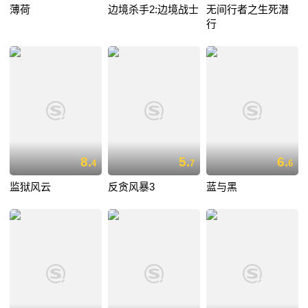
薄荷
边境杀手2:边境战士
无间行者之生死潜
行
8.
5.
6.
4
7
6
监狱风云
反贪风暴3
蓝与黑