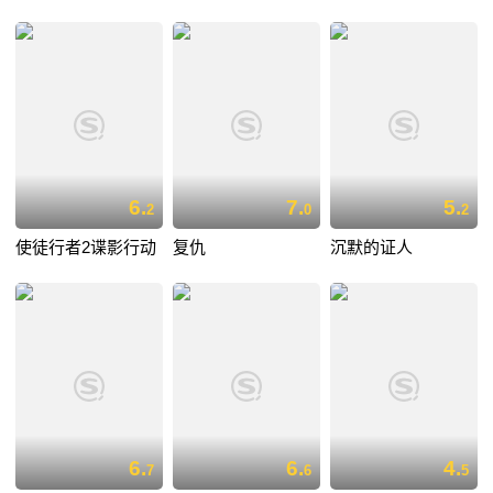
6.
7.
5.
2
0
2
使徒行者2谍影行动
复仇
沉默的证人
6.
6.
4.
7
6
5