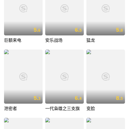
5.
6.
5.
6
5
8
巨额来电
安乐战场
猛龙
5.
6.
8.
3
4
5
泄密者
一代枭雄之三支旗
变脸