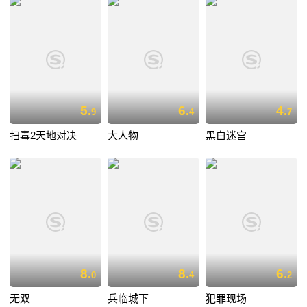
5.
6.
4.
9
4
7
扫毒2天地对决
大人物
黑白迷宫
8.
8.
6.
0
4
2
无双
兵临城下
犯罪现场