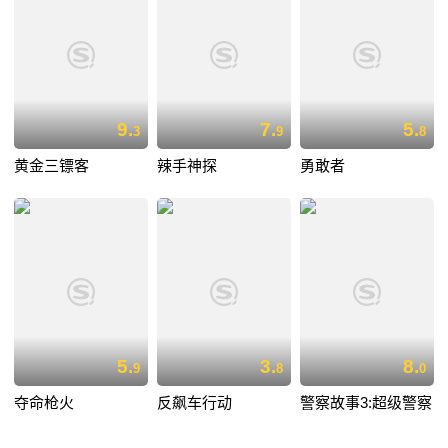
9.
7.
5.
3
9
8
黄金三镖客
辣手神探
勇敢者
5.
3.
8.
9
8
0
夺命枪火
反飙车行动
警察故事3:超级警察