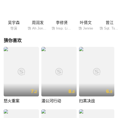
吴宇森
周润发
李修贤
叶倩文
曾江
导演
饰 Ah Jong (as Chow Yun Fat)
饰 Insp. Li Ying/Little Eagle
饰 Jennie
饰 Sgt. Tsang Yeh (as Tsang 
猜你喜欢
7.
8.
6.
2
0
0
怒火重案
湄公河行动
扫黑决战