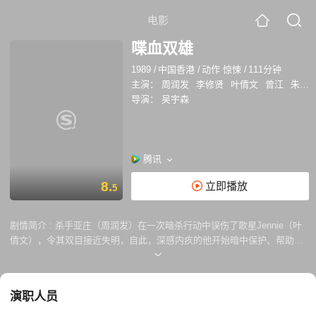
电影
喋血双雄
1989
/
中国香港
/
动作 惊悚
/
111分钟
主演：
周润发
李修贤
叶倩文
曾江
朱江
导演：
吴宇森
腾讯
8.
立即播放
5
剧情简介 :
杀手亚庄（周润发）在一次暗杀行动中误伤了歌星Jennie（叶
倩文），令其双目接近失明，自此，深感内疚的他开始暗中保护、帮助
Jennie，并想趁她眼睛完全失明前筹一笔款送她去国外医治，为此，亚庄
铤而走险再当杀手，不想任务完成后不但没收到钱，反被雇他杀人的汪海
派人追杀。 奉命侦查相关命案的警探李鹰（李修贤）在查案过程中知晓事
演职人员
情另有隐情，亚庄并非冷血杀手，开始同其惺惺相惜，而在应对汪海势力
的追杀中，两人更是结成生死之交。然而亚庄的命运，似乎是被注定了。