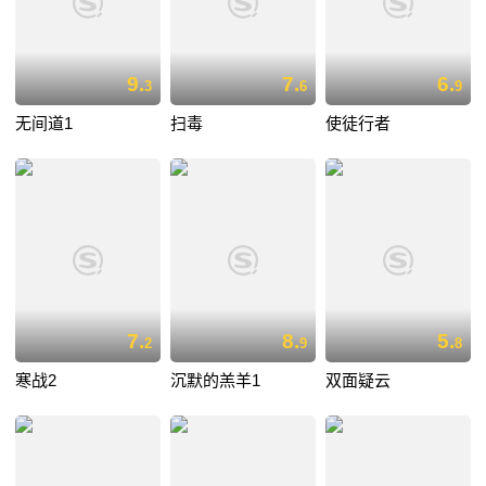
9.
7.
6.
3
6
9
无间道1
扫毒
使徒行者
7.
8.
5.
2
9
8
寒战2
沉默的羔羊1
双面疑云