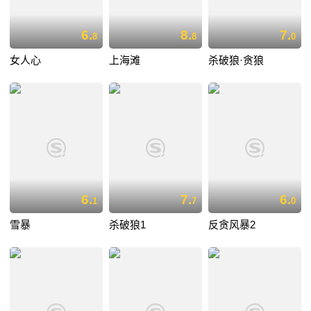
6.
8.
7.
8
8
0
女人心
上海滩
杀破狼·贪狼
6.
7.
6.
1
7
0
雪暴
杀破狼1
反贪风暴2